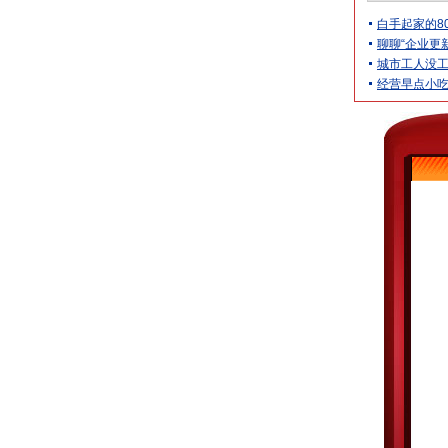
白手起家的8
聊聊“企业更
城市工人没
经营早点小