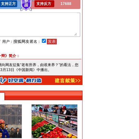
支持正方
支持反方
17688
言
用户：
匿名：
一辩》简介：
搜狐网向网友征集“老有所养，由谁来养？”的看法，您
3月13日《中国新闻》中播出。