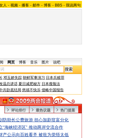
女人
-
视频
-
播客
-
邮件
-
博客
-
BBS
-
我说两句
闻
网页
博客
音乐
图片
说吧
长
邓玉娇失踪
朝鲜军事演习
日本兵赎罪
改温总讲话
夏日减肥秘方
日本瘦脸法
中共卧底结局
慈禧不快乐
侵略中国报告
评论排行
最热议题
热门提案
划防助长公费旅游 担心加剧贫富分化
立“海峡经济区” 推动两岸交流合作
财产公示向百姓看齐 被批为觉悟太低