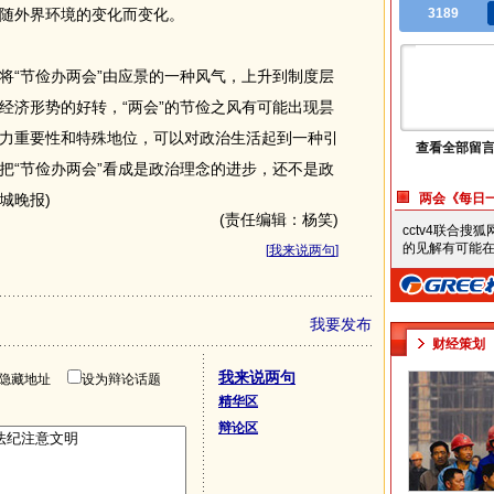
随外界环境的变化而变化。
3189
“节俭办两会”由应景的一种风气，上升到制度层
经济形势的好转，“两会”的节俭之风有可能出现昙
力重要性和特殊地位，可以对政治生活起到一种引
查看全部留
把“节俭办两会”看成是政治理念的进步，还不是政
城晚报)
两会《每日
(责任编辑：杨笑)
cctv4联合
的见解有可能在
[
我来说两句
]
我要发布
财经策划
我来说两句
隐藏地址
设为辩论话题
精华区
辩论区