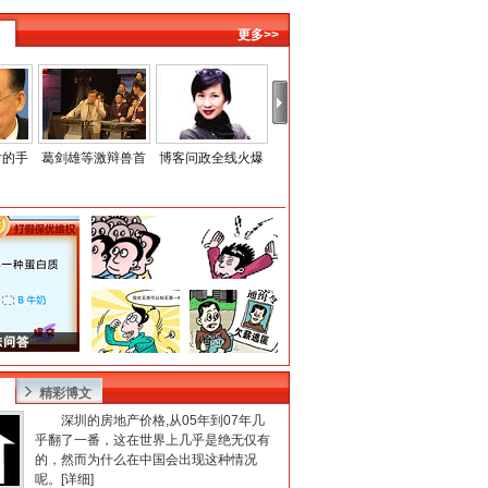
更多>>
时的手
葛剑雄等激辩兽首
博客问政全线火爆
全国人大闭幕会
外国人热衷学汉
精彩博文
深圳的房地产价格,从05年到07年几
乎翻了一番，这在世界上几乎是绝无仅有
的，然而为什么在中国会出现这种情况
呢。[
详细
]