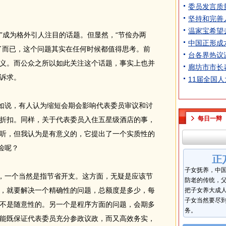
委员发言质
坚持和完善
温家宝希望
”成为格外引人注目的话题。但显然，“节俭办两
中国正形成
了而已，这个问题其实在任何时候都值得思考。前
台各界热议
义。而公众之所以如此关注这个话题，事实上也并
廊坊市市长
诉求。
11届全国
如说，有人认为缩短会期会影响代表委员审议和讨
每日一辩
折扣。同样，关于代表委员入住五星级酒店的事，
听，但我认为是有意义的，它提出了一个实质性的
俭呢？
子女抚养，中
，一个当然是指节省开支。这方面，无疑是应该节
防老的传统，
，就要解决一个精确性的问题，总额度是多少，每
把子女养大成
子女当然要尽
不是随意性的。另一个是程序方面的问题，会期多
务。
能既保证代表委员充分参政议政，而又高效务实，