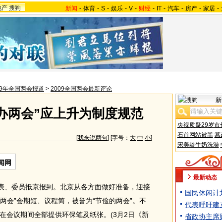
地产
搜狗
新闻
-
体育
-
S
-
娱乐
-
V
-
财经
-
IT
-
汽车
-
房产
-
家居
-
09年全国两会报道
>
2009全国两会最新评论
新
办两会”应上升为制度规范
央视质疑29岁市
石首网站被黑
篡
[
我来说两句
] [字号：
大
中
小
]
宋美龄牛奶洗澡
闻网
最新动态
表、委员抵京报到。北京从各方面做好准备，迎接
国民休闲计
“两会”会期短、议程简，被誉为“节俭的两会”。不
代表呼吁建
在会议期间全部提供环保笔及纸张。
(3月2日《新
省政协主席