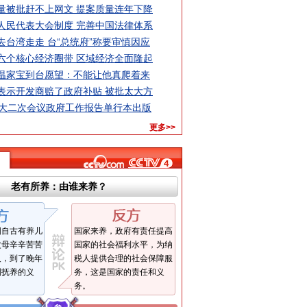
量被批赶不上网文 提案质量连年下降
人民代表大会制度 完善中国法律体系
去台湾走走 台“总统府”称要审慎因应
六个核心经济圈带 区域经济全面隆起
温家宝到台愿望：不能让他真爬着来
表示开发商赔了政府补贴 被批太大方
人大二次会议政府工作报告单行本出版
更多>>
老有所养：由谁来养？
国自古有养儿
国家来养，政府有责任提高
父母辛辛苦苦
国家的社会福利水平，为纳
人，到了晚年
税人提供合理的社会保障服
到抚养的义
务，这是国家的责任和义
务。