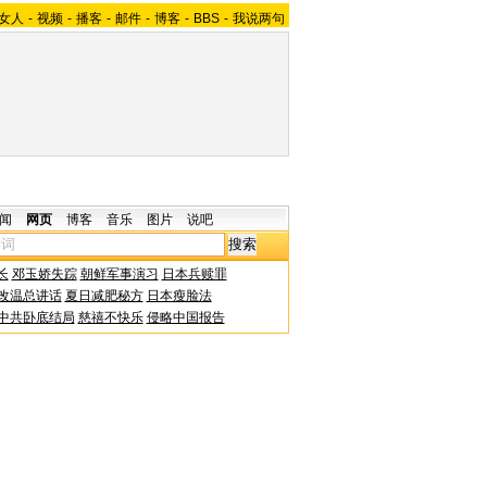
女人
-
视频
-
播客
-
邮件
-
博客
-
BBS
-
我说两句
闻
网页
博客
音乐
图片
说吧
长
邓玉娇失踪
朝鲜军事演习
日本兵赎罪
改温总讲话
夏日减肥秘方
日本瘦脸法
中共卧底结局
慈禧不快乐
侵略中国报告