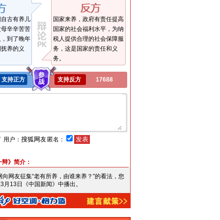
国自古有养儿
国家来养，政府有责任提高
父母辛辛苦苦
国家的社会福利水平，为纳
人，到了晚年
税人提供合理的社会保障服
到抚养的义
务，这是国家的责任和义
务。
支持正方
支持反方
17688
言
用户：
匿名：
一辩》简介：
搜狐网向网友征集“老有所养，由谁来养？”的看法，您
3月13日《中国新闻》中播出。