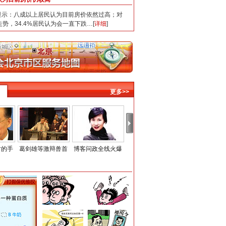
：八成以上居民认为目前房价依然过高；对
走势，34.4%居民认为会一直下跌…[
详细
]
更多>>
时的手
葛剑雄等激辩兽首
博客问政全线火爆
全国人大闭幕会
外国人热衷学汉