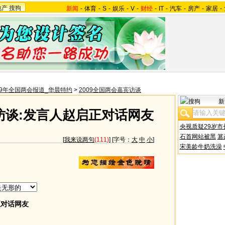
地产
搜狗
新闻
-
体育
-
S
-
娱乐
-
V
-
财经
-
IT
-
汽车
-
房产
-
家居
-
09年全国两会报道_华晨特约
>
2009全国两会嘉宾访谈
新
访谈:发言人赵启正对话网友
央视质疑29岁市
石首网站被黑
篡
[
我来说两句
(111)
] [字号：
大
中
小
]
宋美龄牛奶洗澡
对话网友