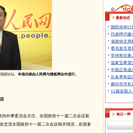
最新动态
国民休闲计
代表呼吁建
省政协主席
委员发言质
坚持和完善
温家宝希望
中国正形成
客强国论坛。
本场访谈由人民网与搜狐网合作进行。
台各界热议
廊坊市市长
11届全国
话
每日一辩
全国政协外事委员会主任、全国政协十一届二次会议新
友交流全国政协十一届二次会议相关情况，欢迎参