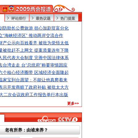
评论排行
最热议题
热门提案
划防助长公费旅游 担心加剧贫富分化
立“海峡经济区” 推动两岸交流合作
财产公示向百姓看齐 被批为觉悟太低
量被批赶不上网文 提案质量连年下降
人民代表大会制度 完善中国法律体系
去台湾走走 台“总统府”称要审慎因应
六个核心经济圈带 区域经济全面隆起
温家宝到台愿望：不能让他真爬着来
表示开发商赔了政府补贴 被批太大方
人大二次会议政府工作报告单行本出版
更多>>
老有所养：由谁来养？