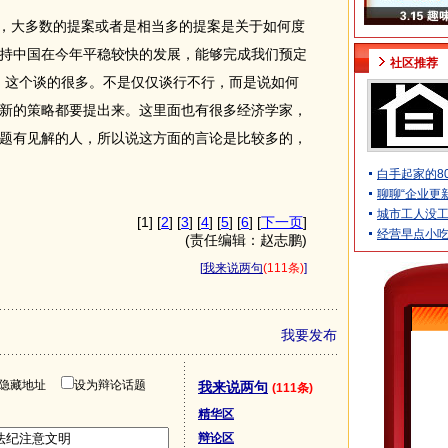
，大多数的提案或者是相当多的提案是关于如何度
持中国在今年平稳较快的发展，能够完成我们预定
社区推荐
，这个谈的很多。不是仅仅谈行不行，而是说如何
新的策略都要提出来。这里面也有很多经济学家，
题有见解的人，所以说这方面的言论是比较多的，
白手起家的8
聊聊“企业更
城市工人没
[1] [
2
] [
3
] [
4
] [
5
] [
6
] [
下一页
]
经营早点小
(责任编辑：赵志鹏)
[
我来说两句
(111条)
]
我要发布
隐藏地址
设为辩论话题
我来说两句
(111条)
精华区
辩论区