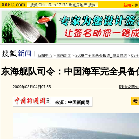
搜狐
ChinaRen
17173
焦点房地产
搜狗
新闻
-
体
新闻中心
>
国内新闻
>
2009年全国两会报道_华晨特约
>
09
东海舰队司令：中国海军完全具备
2009年03月04日07:55
[
我来说两句
来源：中国新闻网