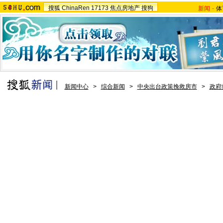
搜狐
ChinaRen
17173
焦点房地产
搜狗
新闻
-
体
新闻中心
>
综合新闻
>
中央出台政策挽救房市
>
政府