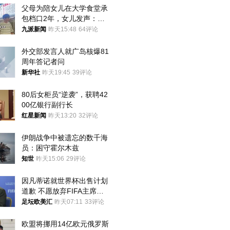
父母为陪女儿在大学食堂承
包档口2年，女儿发声：初
衷是为了陪伴，毕业后将不
九派新闻
昨天15:48
64评论
再营业
外交部发言人就广岛核爆81
周年答记者问
新华社
昨天19:45
39评论
80后女柜员“逆袭”，获聘42
00亿银行副行长
红星新闻
昨天13:20
32评论
伊朗战争中被遗忘的数千海
员：困守霍尔木兹
知世
昨天15:06
29评论
因凡蒂诺就世界杯出售计划
道歉 不愿放弃FIFA主席职
位
足坛欧美汇
昨天07:11
33评论
欧盟将挪用14亿欧元俄罗斯