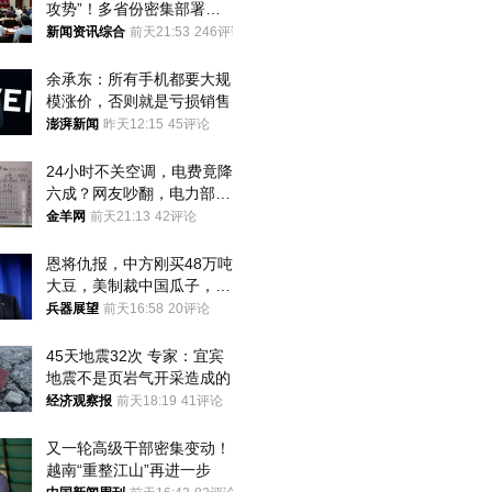
攻势”！多省份密集部署，
公布举报方式
新闻资讯综合
前天21:53
246评论
余承东：所有手机都要大规
模涨价，否则就是亏损销售
澎湃新闻
昨天12:15
45评论
24小时不关空调，电费竟降
六成？网友吵翻，电力部门
回应→
金羊网
前天21:13
42评论
恩将仇报，中方刚买48万吨
大豆，美制裁中国瓜子，布
林肯措辞变了
兵器展望
前天16:58
20评论
45天地震32次 专家：宜宾
地震不是页岩气开采造成的
经济观察报
前天18:19
41评论
又一轮高级干部密集变动！
越南“重整江山”再进一步