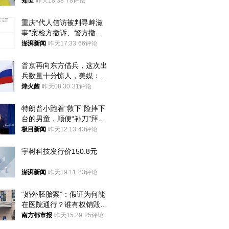
知世
昨天18:38
78评论
重庆“代人信访被判寻衅滋
事”案检方撤诉、警方撤
案，两被告人获国赔
澎湃新闻
昨天17:33
66评论
普京再向东方借兵，这次出
兵数量十分惊人，美媒：俄
朝要动真格？
烽火菌
昨天08:30
31评论
特朗普小跑着“救下”险摔下
台的男童，顺便“补刀”拜
登：“我可不想他像拜登一
极目新闻
昨天12:13
43评论
样摔下来”
宇树科技发行价150.8元
澎湃新闻
昨天19:11
83评论
“婚外胚胎案”：假证为何能
在医院通行？谁有权销毁胚
胎？
南方都市报
昨天15:29
25评论