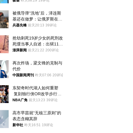
极昼
昨天08:29
19评论
被俄导弹“洗地”后，泽连斯
基还在做梦：让俄罗斯在冬
季前求和？
兵器先锋
前天20:13
39评论
抢劫刺死19岁少女的死刑改
死缓当事人自述：出狱11年
间始终刻意躲避被害人家属
澎湃新闻
前天21:22
200评论
再次炸场，梁文锋的克制与
代价
中国新闻周刊
昨天07:06
20评论
东契奇时代湖人如何重塑
 复刻独行侠OR改学步行
者？
NBA广角
前天13:23
39评论
高市早苗就“无核三原则”的
表态含糊其辞
新华社
昨天16:51
19评论