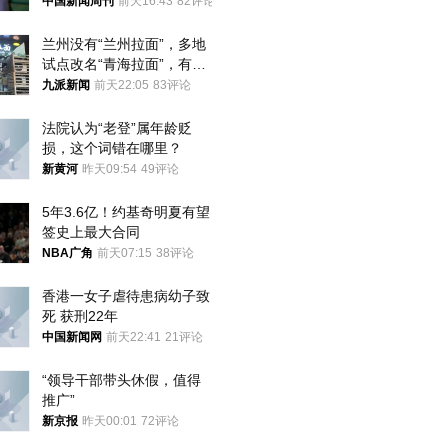
中国新闻周刊
前天16:43
82评论
兰州没有“兰州拉面”，多地
试点改名“青海拉面”，有商
家改名已两年
九派新闻
前天22:05
83评论
法院认为“老登”属年龄贬
损，这个词错在哪里？
新黄河
昨天09:54
49评论
5年3.6亿！约基奇明夏有望
签史上最大合同
NBA广角
前天07:15
38评论
香港一女子虐待患病幼子致
死 获刑22年
中国新闻网
前天22:41
21评论
“领导干部带头休假，值得
推广”
新京报
昨天00:01
72评论