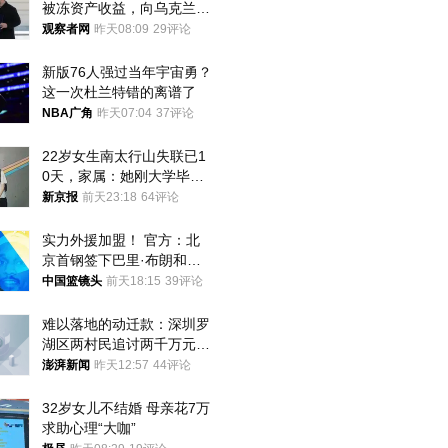
被冻资产收益，向乌克兰提
供援助
观察者网
昨天08:09
29评论
新版76人强过当年宇宙勇？
这一次杜兰特错的离谱了
NBA广角
昨天07:04
37评论
22岁女生南太行山失联已1
0天，家属：她刚大学毕业
想到山里旅行
新京报
前天23:18
64评论
实力外援加盟！ 官方：北
京首钢签下巴里·布朗和桑
普森
中国篮镜头
前天18:15
39评论
难以落地的动迁款：深圳罗
湖区两村民追讨两千万元动
迁款八年未果
澎湃新闻
昨天12:57
44评论
32岁女儿不结婚 母亲花7万
求助心理“大咖”