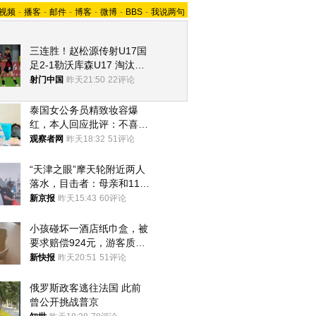
视频
-
播客
-
邮件
-
博客
-
微博
-
BBS
-
我说两句
三连胜！赵松源传射U17国
足2-1勒沃库森U17 淘汰赛
将战河床
射门中国
昨天21:50
22评论
泰国女公务员精致妆容爆
红，本人回应批评：不喜欢
就别看
观察者网
昨天18:32
51评论
“天津之眼”摩天轮附近两人
落水，目击者：母亲和11岁
儿子先后被打捞上岸
新京报
昨天15:43
60评论
小孩碰坏一酒店纸巾盒，被
要求赔偿924元，游客质疑
酒店房客物品超高标价，市
新快报
昨天20:51
51评论
监部门：不违规
俄罗斯政客逃往法国 此前
曾公开挑战普京