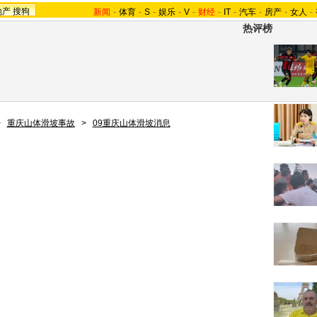
地产
搜狗
新闻
-
体育
-
S
-
娱乐
-
V
-
财经
-
IT
-
汽车
-
房产
-
女人
-
热评榜
>
重庆山体滑坡事故
>
09重庆山体滑坡消息