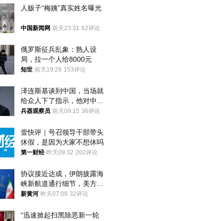
人贩子“梅姨”真实姓名曝光
中国新闻网
前天23:31
62评论
俄罗斯征兵乱象：熟人设
局，拉一个人给8000元
知世
前天19:29
153评论
泽连斯基谈到中国，当场就
给众人下了指示，他对中国
和中乌关系，显然又有了新
兵器观察员
前天09:15
36评论
的想法
壹快评｜号召领导干部带头
休假，是因为大家不想休吗
第一财经
昨天09:32
202评论
协议接近达成，伊朗披露海
峡新航道通行细节，美方再
提“倒计时”
新黄河
昨天07:09
32评论
“迅速掀起扫黑除恶新一轮