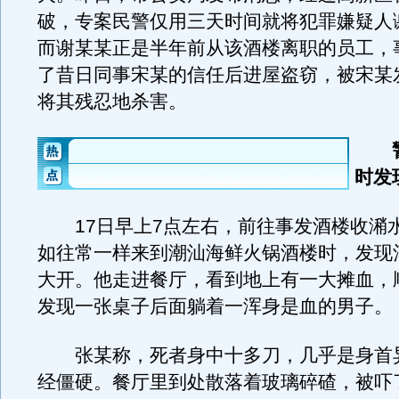
破，专案民警仅用三天时间就将犯罪嫌疑人
而谢某某正是半年前从该酒楼离职的员工，
了昔日同事宋某的信任后进屋盗窃，被宋某
将其残忍地杀害。
警
时发
17日早上7点左右，前往事发酒楼收潲
如往常一样来到潮汕海鲜火锅酒楼时，发现
大开。他走进餐厅，看到地上有一大摊血，
发现一张桌子后面躺着一浑身是血的男子。
张某称，死者身中十多刀，几乎是身首
经僵硬。餐厅里到处散落着玻璃碎碴，被吓