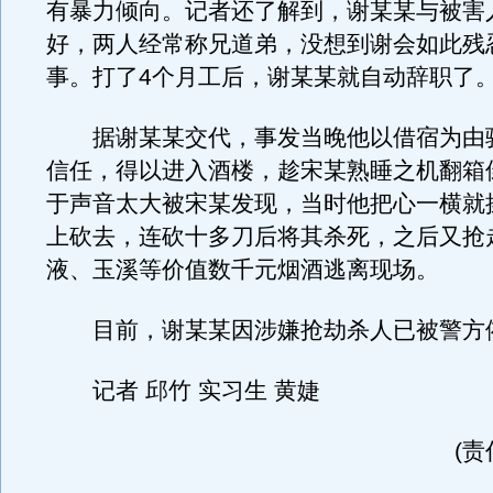
有暴力倾向。记者还了解到，谢某某与被害
好，两人经常称兄道弟，没想到谢会如此残
事。打了4个月工后，谢某某就自动辞职了
据谢某某交代，事发当晚他以借宿为由
信任，得以进入酒楼，趁宋某熟睡之机翻箱
于声音太大被宋某发现，当时他把心一横就
上砍去，连砍十多刀后将其杀死，之后又抢
液、玉溪等价值数千元烟酒逃离现场。
目前，谢某某因涉嫌抢劫杀人已被警方
记者 邱竹 实习生 黄婕
(