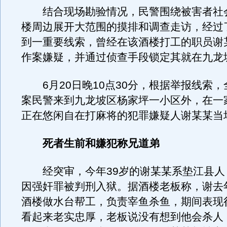
结合现场勘验情况，民警围绕被害者社
楼周边展开大范围的摸排和调查走访，经过
到一重要线索，曾经在该酒楼打工的职员谢
作案嫌疑，并通过侦查手段锁定其就在九龙
6月20日晚10点30分，根据举报线索，
案民警来到九龙坡区杨家坪一小区外，在一
正在悠闲自在打麻将的犯罪嫌疑人谢某某当
死者生前和嫌犯称兄道弟
经突审，今年39岁的谢某某系垫江县人
因强奸罪被判刑入狱。据酒楼老板称，谢去
酒楼做水台帮工，负责宰鱼杀鱼，期间表现
看起来老实忠厚，老板说没有想到他会杀人