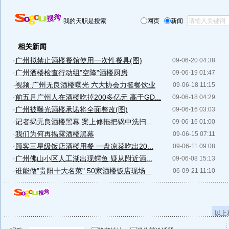
我的天职是搜索
网页
新闻
相关新闻
·
广州拟禁止酒楼餐馆使用一次性餐具(图)
09-06-20 04:38
·
广州酒楼检查行动组"空降"酒楼厨房
09-06-19 01:47
·
视频:广州无良酒楼曝光 六大协会力挺餐饮业
09-06-18 11:15
·
前五月广州人在酒楼吃掉200多亿元 高于GD...
09-06-18 04:29
·
广州被曝光酒楼承诺将全面整改(图)
09-06-16 03:03
·
记者揭无良酒楼黑幕 案上修拖把锅中洗扫...
09-06-16 01:00
·
我们为何再揭露酒楼黑幕
09-06-15 07:11
·
顾客三星级饭店酒楼用餐 一盘凉菜吃出20...
09-06-11 09:08
·
广州佛山小区人工湖出现鳄鱼 疑从附近酒...
09-06-08 15:13
·
谁能做"贵阳十大名菜" 50家酒楼饭店现场...
06-09-21 11:10
以上