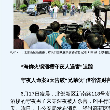
6月17日，北部新区新南路，市民们围观在事发酒楼前 记者 刘嵩 摄（资料图
“海鲜火锅酒楼守夜人遇害”追踪
守夜人命案3天告破“兄弟伙”借宿谋财
6月17日凌晨，北部新区新南路118号
酒楼的守夜男子宋某深夜被人杀害，凶手行
夭。昨日，市公安局发布消息，经过高新区