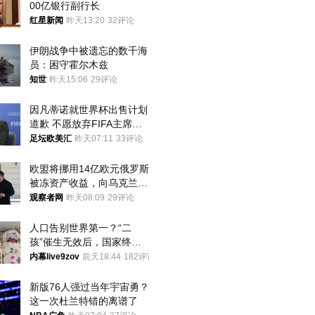
00亿银行副行长
红星新闻
昨天13:20
32评论
伊朗战争中被遗忘的数千海
员：困守霍尔木兹
知世
昨天15:06
29评论
因凡蒂诺就世界杯出售计划
道歉 不愿放弃FIFA主席职
位
足坛欧美汇
昨天07:11
33评论
欧盟将挪用14亿欧元俄罗斯
被冻资产收益，向乌克兰提
供援助
观察者网
昨天08:09
29评论
人口告别世界第一？“二
孩”催生无效后，国家终于
向住房出手了！
内幕live9zov
前天18:44
182评论
新版76人强过当年宇宙勇？
这一次杜兰特错的离谱了