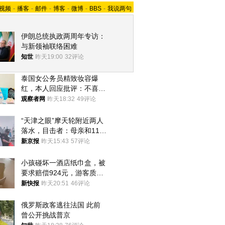
视频
-
播客
-
邮件
-
博客
-
微博
-
BBS
-
我说两句
伊朗总统执政两周年专访：
与新领袖联络困难
知世
昨天19:00
32评论
泰国女公务员精致妆容爆
红，本人回应批评：不喜欢
就别看
观察者网
昨天18:32
49评论
“天津之眼”摩天轮附近两人
落水，目击者：母亲和11岁
儿子先后被打捞上岸
新京报
昨天15:43
57评论
小孩碰坏一酒店纸巾盒，被
要求赔偿924元，游客质疑
酒店房客物品超高标价，市
新快报
昨天20:51
46评论
监部门：不违规
俄罗斯政客逃往法国 此前
曾公开挑战普京