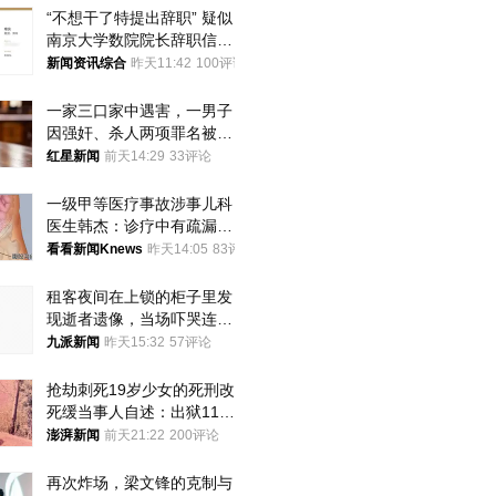
“不想干了特提出辞职” 疑似
南京大学数院院长辞职信流
传 院方回应
新闻资讯综合
昨天11:42
100评论
一家三口家中遇害，一男子
因强奸、杀人两项罪名被判
死缓 最高检介入后改判无
红星新闻
前天14:29
33评论
罪
一级甲等医疗事故涉事儿科
医生韩杰：诊疗中有疏漏，
我认错，但不能认罪
看看新闻Knews
昨天14:05
83评论
租客夜间在上锁的柜子里发
现逝者遗像，当场吓哭连夜
搬离，房东退还押金
九派新闻
昨天15:32
57评论
抢劫刺死19岁少女的死刑改
死缓当事人自述：出狱11年
间始终刻意躲避被害人家属
澎湃新闻
前天21:22
200评论
再次炸场，梁文锋的克制与