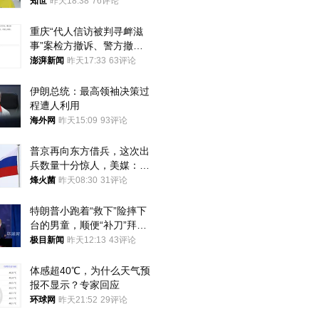
知世
昨天18:38
76评论
重庆“代人信访被判寻衅滋
事”案检方撤诉、警方撤
案，两被告人获国赔
澎湃新闻
昨天17:33
63评论
伊朗总统：最高领袖决策过
程遭人利用
海外网
昨天15:09
93评论
普京再向东方借兵，这次出
兵数量十分惊人，美媒：俄
朝要动真格？
烽火菌
昨天08:30
31评论
特朗普小跑着“救下”险摔下
台的男童，顺便“补刀”拜
登：“我可不想他像拜登一
极目新闻
昨天12:13
43评论
样摔下来”
体感超40℃，为什么天气预
报不显示？专家回应
环球网
昨天21:52
29评论