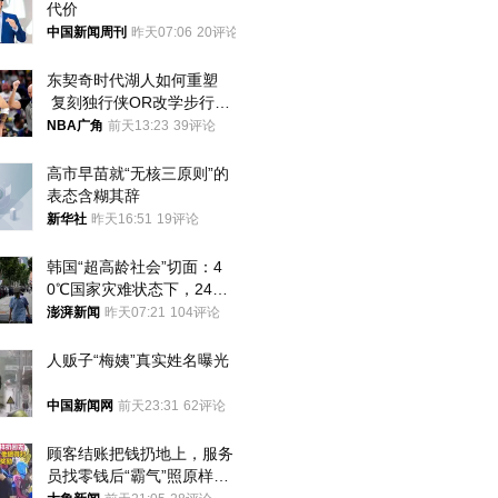
代价
中国新闻周刊
昨天07:06
20评论
东契奇时代湖人如何重塑
 复刻独行侠OR改学步行
者？
NBA广角
前天13:23
39评论
高市早苗就“无核三原则”的
表态含糊其辞
新华社
昨天16:51
19评论
韩国“超高龄社会”切面：4
0℃国家灾难状态下，2400
名首尔老人还在巷子里收废
澎湃新闻
昨天07:21
104评论
纸
人贩子“梅姨”真实姓名曝光
中国新闻网
前天23:31
62评论
顾客结账把钱扔地上，服务
员找零钱后“霸气”照原样扔