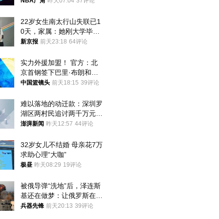
NBA广角
昨天07:04
37评论
22岁女生南太行山失联已1
0天，家属：她刚大学毕业
想到山里旅行
新京报
前天23:18
64评论
实力外援加盟！ 官方：北
京首钢签下巴里·布朗和桑
普森
中国篮镜头
前天18:15
39评论
难以落地的动迁款：深圳罗
湖区两村民追讨两千万元动
迁款八年未果
澎湃新闻
昨天12:57
44评论
32岁女儿不结婚 母亲花7万
求助心理“大咖”
极昼
昨天08:29
19评论
被俄导弹“洗地”后，泽连斯
基还在做梦：让俄罗斯在冬
季前求和？
兵器先锋
前天20:13
39评论