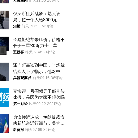
回去
大象新闻
前天21:05
28评论
俄罗斯征兵乱象：熟人设
局，拉一个人给8000元
知世
前天19:29
153评论
长鑫拒绝苹果压价，价格不
低于三星SK海力士，苹果
失去了议价权
王新喜
昨天07:48
24评论
泽连斯基谈到中国，当场就
给众人下了指示，他对中国
和中乌关系，显然又有了新
兵器观察员
前天09:15
36评论
的想法
壹快评｜号召领导干部带头
休假，是因为大家不想休吗
第一财经
昨天09:32
202评论
协议接近达成，伊朗披露海
峡新航道通行细节，美方再
提“倒计时”
新黄河
昨天07:09
32评论