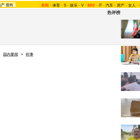
地产
搜狗
新闻
-
体育
-
S
-
娱乐
-
V
-
财经
-
IT
-
汽车
-
房产
-
女人
-
热评榜
>
国内要闻
>
时事