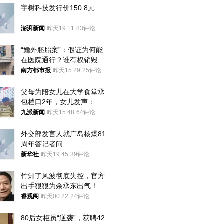
宇树科技发行价150.8元
澎湃新闻
昨天19:11
83评论
“婚外胚胎案”：假证为何能
在医院通行？谁有权销毁胚
胎？
南方都市报
昨天15:29
25评论
父母为陪女儿在大学食堂承
包档口2年，女儿发声：初
衷是为了陪伴，毕业后将不
九派新闻
昨天15:48
64评论
再营业
外交部发言人就广岛核爆81
周年答记者问
新华社
昨天19:45
39评论
竹知了风波彻底失控，官方
出手狠狠为余承东出气！雷
军果然没说错
睿观阁
昨天00:22
24评论
80后女柜员“逆袭”，获聘42