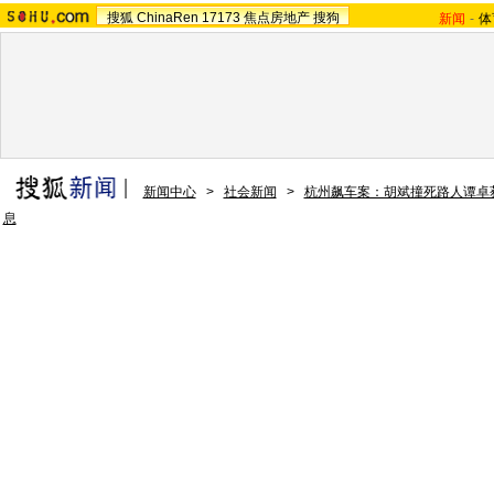
搜狐
ChinaRen
17173
焦点房地产
搜狗
新闻
-
体
新闻中心
>
社会新闻
>
杭州飙车案：胡斌撞死路人谭卓
息