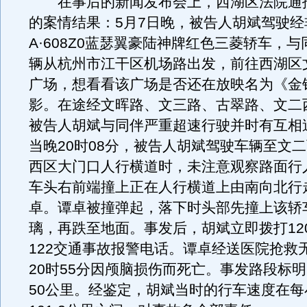
在事后的新闻发布会上，西湖区法院通
的案情结果：5月7日晚，被告人胡斌驾驶经
A·608Z0蓝瑟翼豪陆神牌红色三菱轿车，
辆从杭州市江干区机场路出发，前往西湖区
广场，想看看该广场是否还在放映名为《金
影。在途经文晖路、文三路、古翠路、文二
被告人胡斌与同伴严重超速行驶并时有互相
当晚20时08分，被告人胡斌驾驶车辆至文
西区大门口人行横道时，未注意观察路面行
车头右前端撞上正在人行横道上由南向北行
卓。谭卓被撞弹起，落下时头部先撞上该轿
璃，再跌至地面。事发后，胡斌立即拨打12
122交通事故报警电话。谭卓经送医院抢救
20时55分因颅脑损伤而死亡。事发路段标
50公里。经鉴定，胡斌当时的行车速度在每小