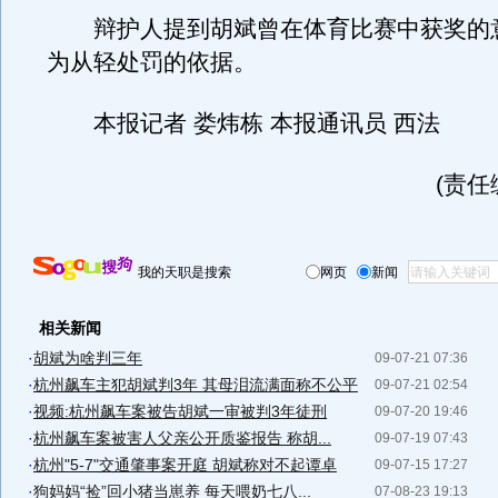
辩护人提到胡斌曾在体育比赛中获奖的
为从轻处罚的依据。
本报记者 娄炜栋 本报通讯员 西法
(责任
我的天职是搜索
网页
新闻
相关新闻
·
胡斌为啥判三年
09-07-21 07:36
·
杭州飙车主犯胡斌判3年 其母泪流满面称不公平
09-07-21 02:54
·
视频:杭州飙车案被告胡斌一审被判3年徒刑
09-07-20 19:46
·
杭州飙车案被害人父亲公开质鉴报告 称胡...
09-07-19 07:43
·
杭州"5-7"交通肇事案开庭 胡斌称对不起谭卓
09-07-15 17:27
·
狗妈妈“捡”回小猪当崽养 每天喂奶七八...
07-08-23 19:13