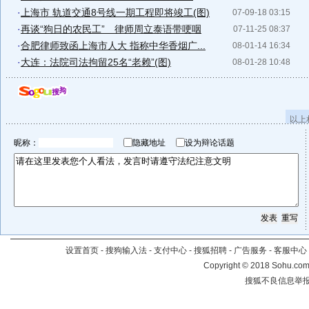
·
上海市 轨道交通8号线一期工程即将竣工(图)
07-09-18 03:15
·
再谈“狗日的农民工” 律师周立泰语带哽咽
07-11-25 08:37
·
合肥律师致函上海市人大 指称中华香烟广...
08-01-14 16:34
·
大连：法院司法拘留25名“老赖”(图)
08-01-28 10:48
以上
昵称：
隐藏地址
设为辩论话题
设置首页
-
搜狗输入法
-
支付中心
-
搜狐招聘
-
广告服务
-
客服中心
Copyright
©
2018 Sohu.com 
搜狐不良信息举