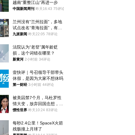
越南“重整江山”再进一步
中国新闻周刊
昨天16:43
75评论
兰州没有“兰州拉面”，多地
试点改名“青海拉面”，有商
家改名已两年
九派新闻
昨天22:05
78评论
法院认为“老登”属年龄贬
损，这个词错在哪里？
新黄河
2小时前
34评论
壹快评｜号召领导干部带头
休假，是因为大家不想休吗
第一财经
3小时前
44评论
被美囚禁7个月，马杜罗性
情大变，放弃回国念想，最
后嘱托已公开
惯性世界
昨天10:24
83评论
每秒2.4公里！SpaceX火箭
残骸撞上月球了