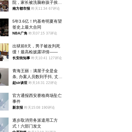
院，家长被洗脑称孩子挨打
才有效果
南方都市报
昨天11:34
67评论
5年3.6亿！约基奇明夏有望
签史上最大合同
NBA广角
昨天07:15
37评论
出狱前8天，男子被改判死
缓！最高检披露详情——
长安街知事
昨天10:41
127评论
青海王丽：满屋子全是金
条, 办案人员数到手抖, 丈夫
受不了提前离场
赵sir谈世
昨天16:31
22评论
官方通报西安赛格商场坠亡
事件
新京报
昨天15:08
190评论
逐步取消劳务派遣用工方
式！六部门发文