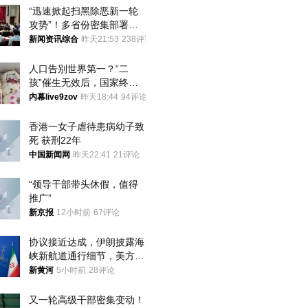
“迅速掀起扫黑除恶新一轮
攻势”！多省份密集部署，
公布举报方式
新闻资讯综合
昨天21:53
238评论
人口告别世界第一？“二
孩”催生无效后，国家终于
向住房出手了！
内幕live9zov
昨天18:44
94评论
香港一女子虐待患病幼子致
死 获刑22年
中国新闻网
昨天22:41
21评论
“领导干部带头休假，值得
推广”
新京报
12小时前
67评论
协议接近达成，伊朗披露海
峡新航道通行细节，美方再
提“倒计时”
新黄河
5小时前
28评论
又一轮高级干部密集变动！