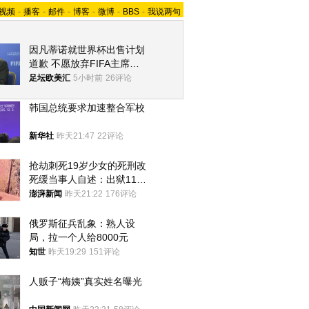
视频
-
播客
-
邮件
-
博客
-
微博
-
BBS
-
我说两句
因凡蒂诺就世界杯出售计划
道歉 不愿放弃FIFA主席职
位
足坛欧美汇
5小时前
26评论
韩国总统要求加速整合军校
新华社
昨天21:47
22评论
抢劫刺死19岁少女的死刑改
死缓当事人自述：出狱11年
间始终刻意躲避被害人家属
澎湃新闻
昨天21:22
176评论
俄罗斯征兵乱象：熟人设
局，拉一个人给8000元
知世
昨天19:29
151评论
人贩子“梅姨”真实姓名曝光