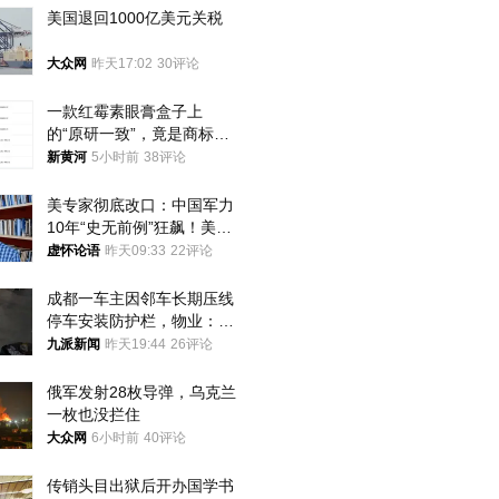
美国退回1000亿美元关税
大众网
昨天17:02
30评论
一款红霉素眼膏盒子上
的“原研一致”，竟是商标！
律师：极易误导消费者；网
新黄河
5小时前
38评论
友：药企不应打擦边球
美专家彻底改口：中国军力
10年“史无前例”狂飙！美军
真慌了
虚怀论语
昨天09:33
22评论
成都一车主因邻车长期压线
停车安装防护栏，物业：不
建议装护栏，也会影响自身
九派新闻
昨天19:44
26评论
停车
俄军发射28枚导弹，乌克兰
一枚也没拦住
大众网
6小时前
40评论
传销头目出狱后开办国学书