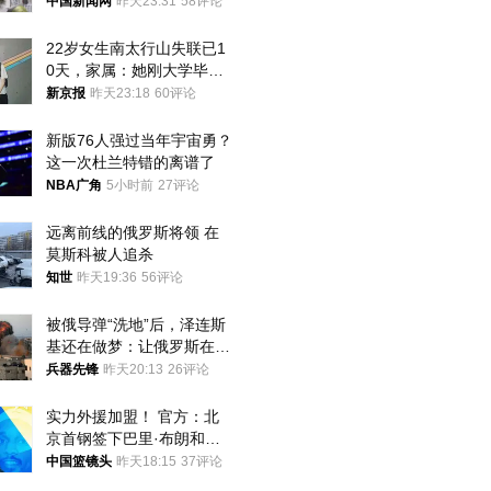
中国新闻网
昨天23:31
58评论
22岁女生南太行山失联已1
0天，家属：她刚大学毕业
想到山里旅行
新京报
昨天23:18
60评论
新版76人强过当年宇宙勇？
这一次杜兰特错的离谱了
NBA广角
5小时前
27评论
远离前线的俄罗斯将领 在
莫斯科被人追杀
知世
昨天19:36
56评论
被俄导弹“洗地”后，泽连斯
基还在做梦：让俄罗斯在冬
季前求和？
兵器先锋
昨天20:13
26评论
实力外援加盟！ 官方：北
京首钢签下巴里·布朗和桑
普森
中国篮镜头
昨天18:15
37评论