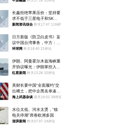
中原融媒
昨天17:18
31评论
长鑫拒绝苹果压价：坚持要
求不低于三星电子和SK海
力士
新闻资讯综合
昨天17:47
119评论
日方新版《防卫白皮书》妄
议中国台湾事务，中方：强
烈不满、坚决反对，已向日
环球网
昨天18:40
21评论
方严正交涉
伊朗、阿曼霍尔木兹海峡重
开协议曝光：伊朗掌控入湾
航道，与阿曼平分“服务费”
红星新闻
昨天13:28
32评论
美财长要中国“全面履约”交
出稀土，把中企黑名单凑到
187家，中方做最坏打算
海上武器杂谈
前天16:02
39评论
水位太低、河水太烫，“核
电关停潮”席卷欧洲多国
澎湃新闻
昨天07:07
24评论