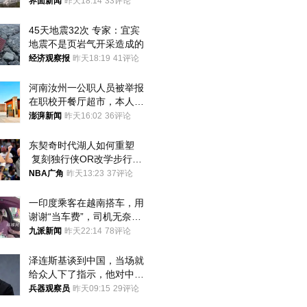
界面新闻
昨天18:14
33评论
45天地震32次 专家：宜宾
地震不是页岩气开采造成的
经济观察报
昨天18:19
41评论
河南汝州一公职人员被举报
在职校开餐厅超市，本人回
应称“是给别人帮忙”
澎湃新闻
昨天16:02
36评论
东契奇时代湖人如何重塑
 复刻独行侠OR改学步行
者？
NBA广角
昨天13:23
37评论
一印度乘客在越南搭车，用
谢谢“当车费”，司机无奈发
笑；印度网友：不代表印度
九派新闻
昨天22:14
78评论
人
泽连斯基谈到中国，当场就
给众人下了指示，他对中国
和中乌关系，显然又有了新
兵器观察员
昨天09:15
29评论
的想法