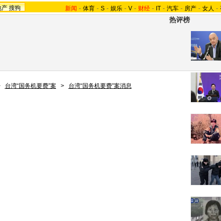
地产
搜狗
新闻
-
体育
-
S
-
娱乐
-
V
-
财经
-
IT
-
汽车
-
房产
-
女人
-
热评榜
>
台湾“国务机要费”案
>
台湾“国务机要费”案消息