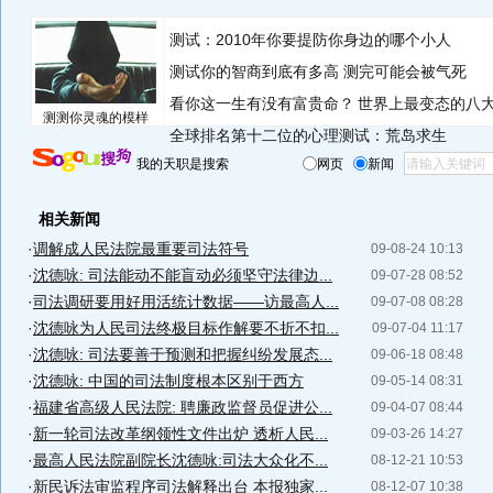
测试：2010年你要提防你身边的哪个小人
测试你的智商到底有多高 测完可能会被气死
看你这一生有没有富贵命？
世界上最变态的八
测测你灵魂的模样
全球排名第十二位的心理测试：荒岛求生
我的天职是搜索
网页
新闻
相关新闻
·
调解成人民法院最重要司法符号
09-08-24 10:13
·
沈德咏: 司法能动不能盲动必须坚守法律边...
09-07-28 08:52
·
司法调研要用好用活统计数据——访最高人...
09-07-08 08:28
·
沈德咏为人民司法终极目标作解要不折不扣...
09-07-04 11:17
·
沈德咏: 司法要善于预测和把握纠纷发展态...
09-06-18 08:48
·
沈德咏: 中国的司法制度根本区别于西方
09-05-14 08:31
·
福建省高级人民法院: 聘廉政监督员促进公...
09-04-07 08:44
·
新一轮司法改革纲领性文件出炉 透析人民...
09-03-26 14:27
·
最高人民法院副院长沈德咏:司法大众化不...
08-12-21 10:53
·
新民诉法审监程序司法解释出台 本报独家...
08-12-07 10:38