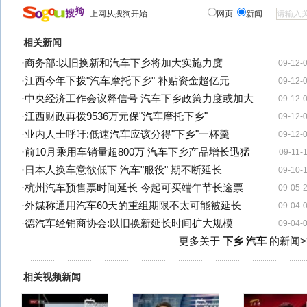
上网从搜狗开始
网页
新闻
相关新闻
·
商务部:以旧换新和汽车下乡将加大实施力度
09-12-
·
江西今年下拨"汽车摩托下乡" 补贴资金超亿元
09-12-
·
中央经济工作会议释信号 汽车下乡政策力度或加大
09-12-
·
江西财政再拨9536万元保"汽车摩托下乡"
09-12-
·
业内人士呼吁:低速汽车应该分得"下乡"一杯羹
09-12-
·
前10月乘用车销量超800万 汽车下乡产品增长迅猛
09-11-
·
日本人换车意欲低下 汽车"服役" 期不断延长
09-10-
·
杭州汽车预售票时间延长 今起可买端午节长途票
09-05-
·
外媒称通用汽车60天的重组期限不太可能被延长
09-04-
·
德汽车经销商协会:以旧换新延长时间扩大规模
09-04-
更多关于
下乡 汽车
的新闻>
相关视频新闻