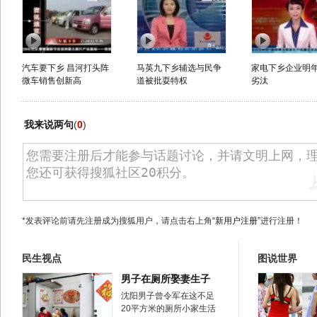
汽车要下乡 昌河打头阵
马英九下乡辅选与民争
家电下乡企业明
微车销售创新高
道被批耍特权
劣汰
我来说两句
(
0
)
*发表评论前请先注册成为搜狐用户，请点击右上角
“新用户注册”
进行注册！
民生视点
图说世界
男子在厕所娶妻生子
沈阳男子曾令军在这不足
20平方米的厕所小家生活