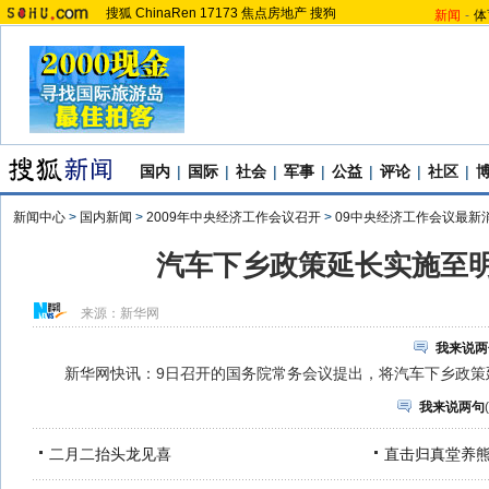
搜狐
ChinaRen
17173
焦点房地产
搜狗
新闻
-
体
国内
|
国际
|
社会
|
军事
|
公益
|
评论
|
社区
|
新闻中心
>
国内新闻
>
2009年中央经济工作会议召开
>
09中央经济工作会议最新
汽车下乡政策延长实施至
来源：
新华网
我来说两
新华网快讯：9日召开的国务院常务会议提出，将汽车下乡政策
我来说两句
(
二月二抬头龙见喜
直击归真堂养