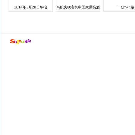
2014年3月28日午报
马航失联客机中国家属换酒
一段“沫”路
店