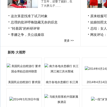
了五年，还娶了媳妇，生
了大胖儿子……
这次算是找准了试刀对象
原来校服可
总理的批评呼唤隐藏无奈的叹息
姑娘拍照太
“转基因”的科研评审
总结：女人
李娜之争，关公战秦琼
网友评论：
更多 >>
新闻·大视野
美国民众抬棺游行 要求国
南方各地水患横行 长江漓
2014年4月14
会弹劾总统特朗普
江湘江洪水围城