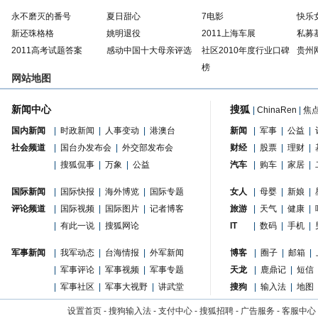
永不磨灭的番号
夏日甜心
7电影
快乐
新还珠格格
姚明退役
2011上海车展
私募
2011高考试题答案
感动中国十大母亲评选
社区2010年度行业口碑
贵州
榜
网站地图
新闻中心
搜狐
|
ChinaRen
|
焦
国内新闻
|
时政新闻
|
人事变动
|
港澳台
新闻
|
军事
|
公益
|
社会频道
|
国台办发布会
|
外交部发布会
财经
|
股票
|
理财
|
|
搜狐侃事
|
万象
|
公益
汽车
|
购车
|
家居
|
国际新闻
|
国际快报
|
海外博览
|
国际专题
女人
|
母婴
|
新娘
|
评论频道
|
国际视频
|
国际图片
|
记者博客
旅游
|
天气
|
健康
|
|
有此一说
|
搜狐网论
IT
|
数码
|
手机
|
军事新闻
|
我军动态
|
台海情报
|
外军新闻
博客
|
圈子
|
邮箱
|
|
军事评论
|
军事视频
|
军事专题
天龙
|
鹿鼎记
|
短信
|
军事社区
|
军事大视野
|
讲武堂
搜狗
|
输入法
|
地图
设置首页
-
搜狗输入法
-
支付中心
-
搜狐招聘
-
广告服务
-
客服中心