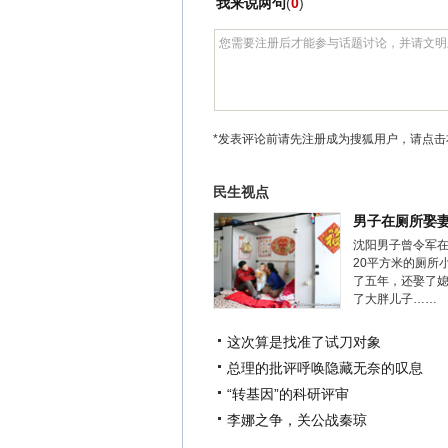
我来说两句
(
0
)
*发表评论前请先注册成为搜狐用户，请点击
民生视点
男子在厕所娶
沈阳男子曾令军
20平方米的厕所
了五年，还娶了
了大胖儿子……
这次算是找准了试刀对象
总理的批评呼唤隐藏无奈的叹息
“转基因”的科研评审
李娜之争，关公战秦琼