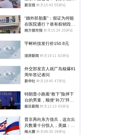
儿子先后被打捞上岸
新京报
昨天15:43
55评论
“婚外胚胎案”：假证为何能
在医院通行？谁有权销毁胚
胎？
南方都市报
昨天15:29
25评论
宇树科技发行价150.8元
澎湃新闻
昨天19:11
82评论
外交部发言人就广岛核爆81
周年答记者问
新华社
昨天19:45
47评论
特朗普小跑着“救下”险摔下
台的男童，顺便“补刀”拜
登：“我可不想他像拜登一
极目新闻
昨天12:13
43评论
样摔下来”
普京再向东方借兵，这次出
兵数量十分惊人，美媒：俄
朝要动真格？
烽火菌
昨天08:30
29评论