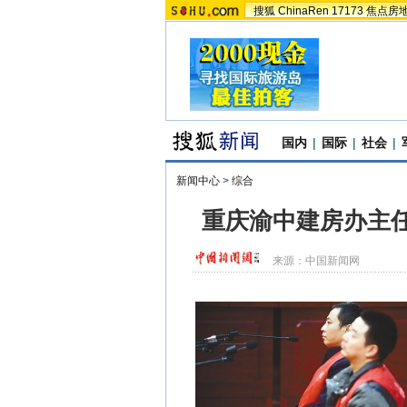
搜狐
ChinaRen
17173
焦点房
国内
|
国际
|
社会
|
新闻中心
>
综合
重庆渝中建房办主任
来源：
中国新闻网