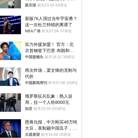
想到山里旅行
新京报
前天23:18
63评论
新版76人强过当年宇宙勇？
这一次杜兰特错的离谱了
NBA广角
昨天07:04
37评论
实力外援加盟！ 官方：北
京首钢签下巴里·布朗和桑
普森
中国篮镜头
前天18:15
39评论
再次炸场，梁文锋的克制与
代价
中国新闻周刊
昨天07:06
20评论
俄罗斯征兵乱象：熟人设
局，拉一个人给8000元
知世
前天19:29
153评论
恩将仇报，中方刚买48万吨
大豆，美制裁中国瓜子，布
林肯措辞变了
兵器展望
前天16:58
20评论