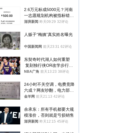
2.6万元标成5000元？河南
一志愿规划机构被指标错学
费致考生复读
澎湃新闻
昨天09:29
32评论
人贩子“梅姨”真实姓名曝光
中国新闻网
前天23:31
62评论
东契奇时代湖人如何重塑
 复刻独行侠OR改学步行
者？
NBA广角
前天13:23
38评论
24小时不关空调，电费竟降
六成？网友吵翻，电力部门
回应→
金羊网
前天21:13
42评论
余承东：所有手机都要大规
模涨价，否则就是亏损销售
澎湃新闻
昨天12:15
45评论