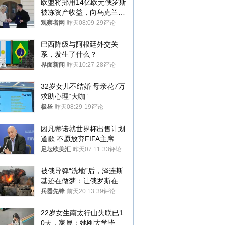
欧盟将挪用14亿欧元俄罗斯
被冻资产收益，向乌克兰提
供援助
观察者网
昨天08:09
29评论
巴西降级与阿根廷外交关
系，发生了什么？
界面新闻
昨天10:27
28评论
32岁女儿不结婚 母亲花7万
求助心理“大咖”
极昼
昨天08:29
19评论
因凡蒂诺就世界杯出售计划
道歉 不愿放弃FIFA主席职
位
足坛欧美汇
昨天07:11
33评论
被俄导弹“洗地”后，泽连斯
基还在做梦：让俄罗斯在冬
季前求和？
兵器先锋
前天20:13
39评论
22岁女生南太行山失联已1
0天，家属：她刚大学毕业