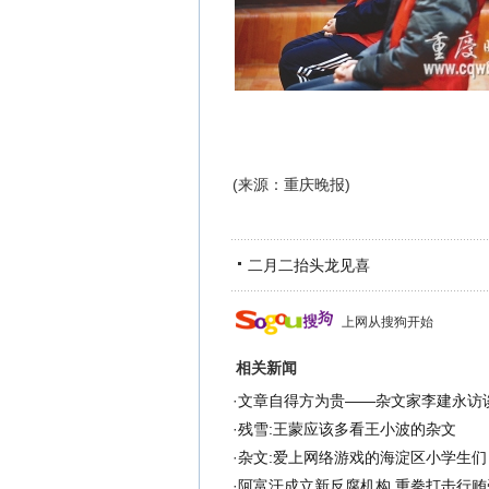
(来源：重庆晚报)
二月二抬头龙见喜
上网从搜狗开始
相关新闻
·
文章自得方为贵——杂文家李建永访
·
残雪:王蒙应该多看王小波的杂文
·
杂文:爱上网络游戏的海淀区小学生们
·
阿富汗成立新反腐机构 重拳打击行贿