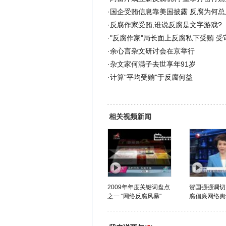
·
国企受贿信息靠美国披露 反腐为何总
·
反腐作家受贿,谁说反腐是文字游戏?
·
"反腐作家"局长面上反腐私下受贿 受
·
余心言杂文研讨会在京举行
·
杂文家何满子去世享年91岁
·
计算"平均受贿"于反腐何益
相关视频新闻
2009年年度关键词盘点
贺国强强调切
之一:"网络反腐风暴"
腐倡廉网络舆情