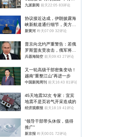
家改名已两年
九派新闻
前天22:05
83评论
协议接近达成，伊朗披露海
峡新航道通行细节，美方再
提“倒计时”
新黄河
昨天07:09
32评论
普京向北约严重警告：若俄
罗斯盟友受攻击，俄军将动
用核武器保护
兵器海陆空
前天09:43
27评论
又一轮高级干部密集变动！
越南“重整江山”再进一步
中国新闻周刊
前天16:43
81评论
45天地震32次 专家：宜宾
地震不是页岩气开采造成的
经济观察报
前天18:19
41评论
“领导干部带头休假，值得
推广”
新京报
昨天00:01
72评论