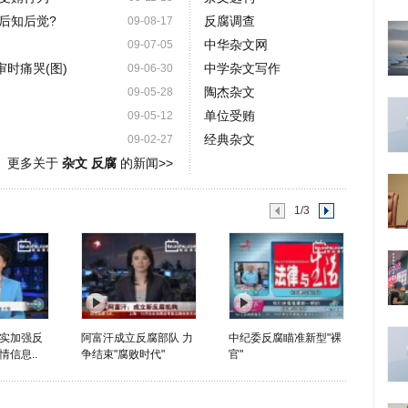
后知后觉?
反腐调查
09-08-17
中华杂文网
09-07-05
审时痛哭(图)
中学杂文写作
09-06-30
陶杰杂文
09-05-28
单位受贿
09-05-12
经典杂文
09-02-27
更多关于
杂文 反腐
的新闻>>
1/3
实加强反
阿富汗成立反腐部队 力
中纪委反腐瞄准新型"裸
信息..
争结束"腐败时代"
官"