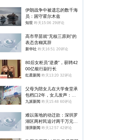
伊朗战争中被遗忘的数千海
员：困守霍尔木兹
知世
昨天15:06
29评论
高市早苗就“无核三原则”的
表态含糊其辞
新华社
昨天16:51
20评论
80后女柜员“逆袭”，获聘42
00亿银行副行长
红星新闻
昨天13:20
32评论
父母为陪女儿在大学食堂承
包档口2年，女儿发声：初
衷是为了陪伴，毕业后将不
九派新闻
昨天15:48
60评论
再营业
难以落地的动迁款：深圳罗
湖区两村民追讨两千万元动
迁款八年未果
澎湃新闻
昨天12:57
42评论