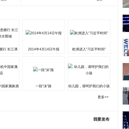
横行 长江漓
2014年4月14日午报
欧洲进入“习近平时间”
水围城
中国家属换酒
一段“沫”路
幼儿园，请呵护我们的小孩
更多>>
我要发布