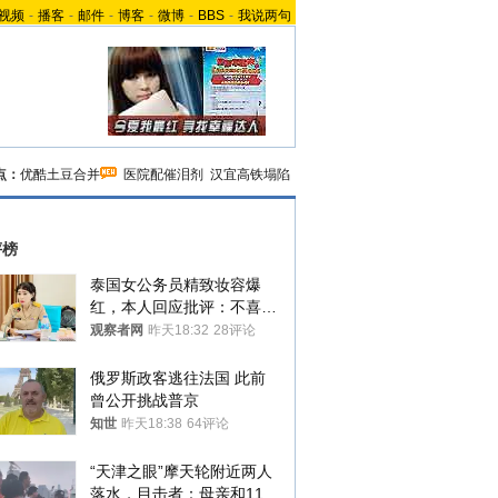
视频
-
播客
-
邮件
-
博客
-
微博
-
BBS
-
我说两句
点：
优酷土豆合并
医院配催泪剂
汉宜高铁塌陷
评榜
泰国女公务员精致妆容爆
红，本人回应批评：不喜欢
就别看
观察者网
昨天18:32
28评论
俄罗斯政客逃往法国 此前
曾公开挑战普京
知世
昨天18:38
64评论
“天津之眼”摩天轮附近两人
落水，目击者：母亲和11岁