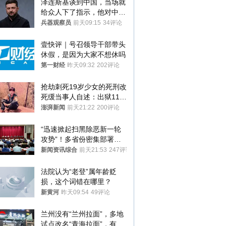
泽连斯基谈到中国，当场就
给众人下了指示，他对中国
和中乌关系，显然又有了新
兵器观察员
前天09:15
34评论
的想法
壹快评｜号召领导干部带头
休假，是因为大家不想休吗
第一财经
昨天09:32
202评论
抢劫刺死19岁少女的死刑改
死缓当事人自述：出狱11年
间始终刻意躲避被害人家属
澎湃新闻
前天21:22
200评论
“迅速掀起扫黑除恶新一轮
攻势”！多省份密集部署，
公布举报方式
新闻资讯综合
前天21:53
247评论
法院认为“老登”属年龄贬
损，这个词错在哪里？
新黄河
昨天09:54
49评论
兰州没有“兰州拉面”，多地
试点改名“青海拉面”，有商