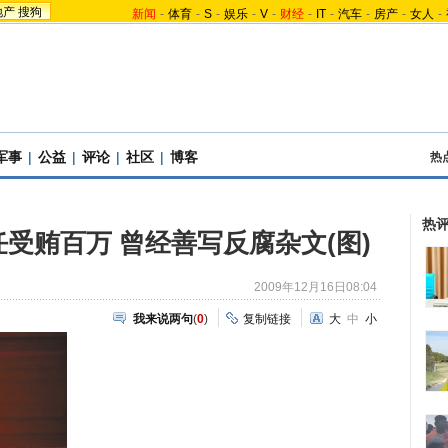
地产
搜狗
新闻
-
体育
-
S
-
娱乐
-
V
-
财经
-
IT
-
汽车
-
房产
-
女人
-
军事
|
公益
|
评论
|
社区
|
博客
热
热
受贿百万 曾经善写反腐杂文(图)
2009年12月16日08:04
我来说两句
(
0
)
复制链接
大
中
小