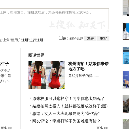
设为辩论话题
右上角
“新用户注册”
进行注册！
图说世界
妻生子
杭州街拍！姑娘你来错
地方了吧
在这不足
小家生活
竟然是孩子的妈……
媳妇，生
原来校服可以这样穿！同学你也太销魂了
姑娘拍照太投入！丝袜都脱落成这样了(图)
总结：女人三大表现最易沦为“替代品”
网友评论：李娜打球不为国难道有错？
更多 >>
更多 >>