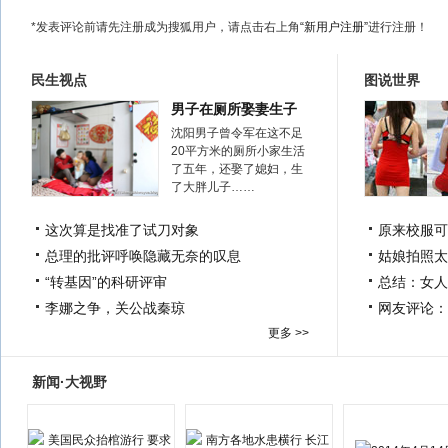
*发表评论前请先注册成为搜狐用户，请点击右上角
“新用户注册”
进行注册！
民生视点
图说世界
男子在厕所娶妻生子
沈阳男子曾令军在这不足
20平方米的厕所小家生活
了五年，还娶了媳妇，生
了大胖儿子……
这次算是找准了试刀对象
原来校服可
总理的批评呼唤隐藏无奈的叹息
姑娘拍照太
“转基因”的科研评审
总结：女人
李娜之争，关公战秦琼
网友评论：
更多 >>
新闻·大视野