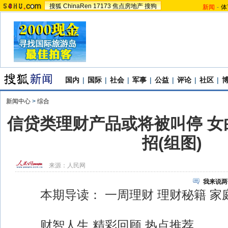
搜狐
ChinaRen
17173
焦点房地产
搜狗
新闻
-
体
国内
|
国际
|
社会
|
军事
|
公益
|
评论
|
社区
|
新闻中心
>
综合
信贷类理财产品或将被叫停 女
招(组图)
来源：
人民网
我来说两
本期导读： 一周理财 理财秘籍 家
财智人生 精彩回顾 热点推荐