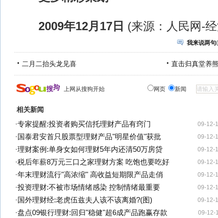
2009年12月17日
(来源：人民网-经
我来说两句
(
二月二抬头龙见喜
直击归真堂养
上网从搜狗开始
网页
新闻
相关新闻
·
专家提醒:投资者购买信托理财产品有窍门
09-12-
·
国泰君安首只股票型理财产品"明星价值"获批
09-12-
·
理财案例:单身女如何理财5年内还清50万房贷
09-12-
·
税后年薪8万元三口之家理财方案 吃饱也要吃好
09-12-
·
年末理财流行"高浓缩" 高收益短期限产品走俏
09-12-
·
投资理财:不被市场情绪感染 控制情绪最重要
09-12-
·
国外理财经:老虎伍兹夫人该不该离婚?(图)
09-12-
·
盘点09银行理财:回归"稳健"超6成产品跑赢存款
09-12-