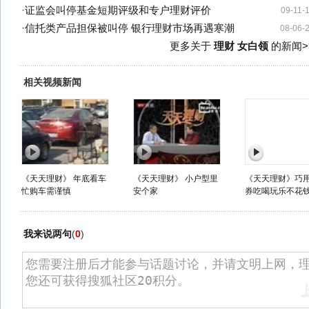
·
证监会叫停基金短期评级和专户理财评价
09-11-
·
信托类产品担保被叫停 银行理财市场再遇寒潮
08-06-
更多关于
理财 女白领
的新闻>
相关视频新闻
《天天理财》 年底看车
《天天理财》 小户型里
《天天理财》巧
忙购车需谨慎
安个家
券吃喝玩乐不花
我来说两句
(
0
)