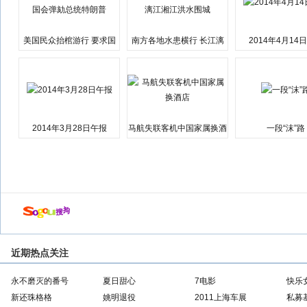
美国民众抬棺游行 要求国
南方各地水患横行 长江漓
2014年4月14
会弹劾总统特朗普
江湘江洪水围城
2014年3月28日午报
马航失联客机中国家属换酒
一段“沫”路
店
近期热点关注
永不磨灭的番号
夏日甜心
7电影
快乐
新还珠格格
姚明退役
2011上海车展
私募