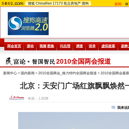
搜狐
ChinaRen
17173
焦点房地产
搜狗
新闻
-
体
2010全国两会报道
新闻中心
>
国内新闻
>
2010全国两会_格力特约全国两会报道
>
2010全国两会最
北京：天安门广场红旗飘飘焕然一
来源：
人民网
我来说