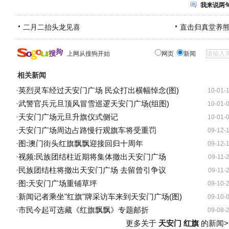
我来说两
二月二抬头龙见喜
直击归真堂养
上网从搜狗开始
网页
新闻
相关新闻
·
英烈灵车经过天安门广场 民众打出横幅悼念(图)
10-01-
·
武警官兵元旦顶风冒雪巡逻天安门广场(组图)
10-01-
·
天安门广场元旦升旗仪式侧记
10-01-
·
天安门广场周边占路慢行观旗车将受重罚
09-12-
·
图:澳门街头红旗飘飘迎接回归十周年
09-12-
·
视频:民族团结柱近期将集体撤出天安门广场
09-11-
·
民族团结柱将撤出天安门广场 去留曾引争议
09-11-
·
图:天安门广场重铺草坪
09-10-
·
新闻记者乘坐"红旗"牌采访车来到天安门广场(图)
09-10-
·
市民今起可选藏《红旗飘飘》专题邮折
09-08-
更多关于
天安门 红旗
的新闻>