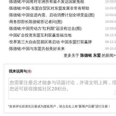
·
陈德铭:中国将对非洲所有最不发达国家免税
10-03-
·
陈德铭:中国-东盟自贸区对东盟发展非常有帮助
10-03-
·
陈德铭:中国促进内需、启动消费计划全球受益(图)
10-03-
·
商务部部长陈德铭答记者问(图)
10-03-
·
陈德铭:中国劳动力"红利期"远没有过去(图)
10-03-
·
中国矿企投资东盟互利双赢造福当地
09-12-
·
世界第三大自由贸易区将启动 中国东盟打双赢牌
09-12-
·
陈德铭:中国与东盟共创美好未来
08-10-
更多关于
陈德铭 东盟
的新闻>
我来说两句
(
0
)
*发表评论前请先注册成为搜狐用户，请点击右上角
“新用户注册”
进行注册！