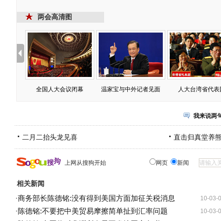
两会高清图
全国人大会议闭幕
温家宝与中外记者见面
人大台湾省代表
我来说两
二月二抬头龙见喜
直击归真堂养
上网从搜狗开始
网页
新闻
相关新闻
·
商务部长陈德铭:没有得到美国方面加征关税消息
10-03-
·
陈德铭:不要把中美贸易摩擦简单扯到汇率问题
10-03-