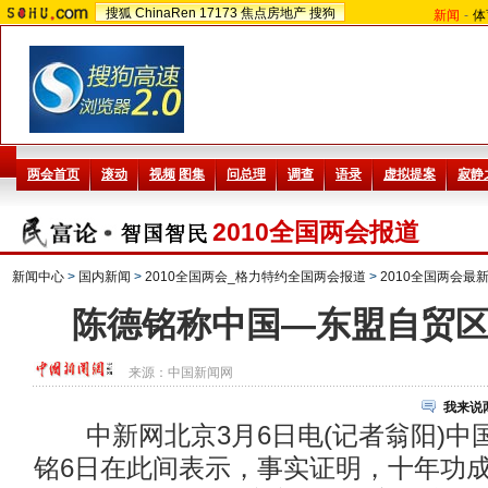
搜狐
ChinaRen
17173
焦点房地产
搜狗
新闻
-
体
2010全国两会报道
新闻中心
>
国内新闻
>
2010全国两会_格力特约全国两会报道
>
2010全国两会最
陈德铭称中国—东盟自贸
来源：
中国新闻网
我来说
中新网北京3月6日电(记者翁阳)中
铭6日在此间表示，事实证明，十年功