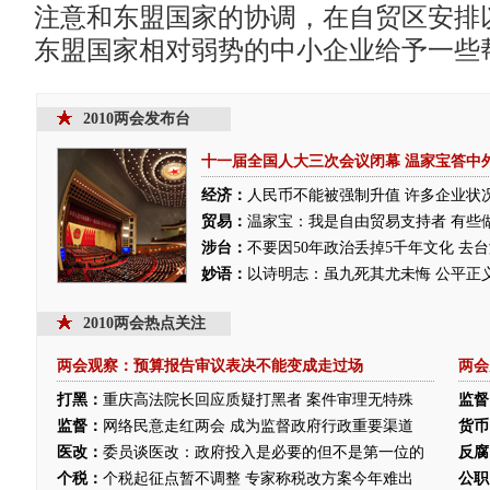
注意和东盟国家的协调，在自贸区安排
东盟国家相对弱势的中小企业给予一些
2010两会发布台
十一届全国人大三次会议闭幕
温家宝答中
经济：
人民币不能被强制升值
许多企业状
贸易：
温家宝：我是自由贸易支持者 有些
涉台：
不要因50年政治丢掉5千年文化 去
妙语：
以诗明志：虽九死其尤未悔
公平正
2010两会热点关注
两会观察：预算报告审议表决不能变成走过场
两会
打黑：
重庆高法院长回应质疑打黑者 案件审理无特殊
监督
监督：
网络民意走红两会 成为监督政府行政重要渠道
货币
医改：
委员谈医改：政府投入是必要的但不是第一位的
反腐
个税：
个税起征点暂不调整 专家称税改方案今年难出
公职