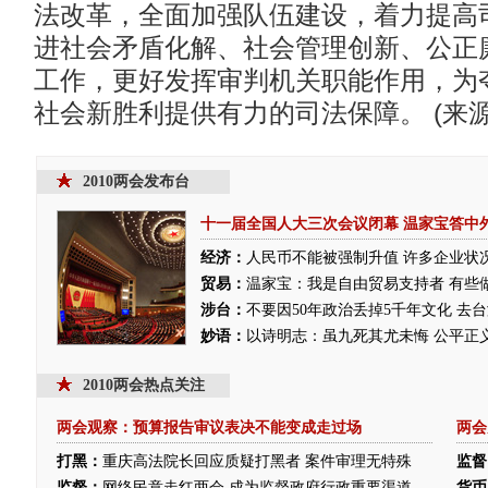
法改革，全面加强队伍建设，着力提高
进社会矛盾化解、社会管理创新、公正
工作，更好发挥审判机关职能作用，为
社会新胜利提供有力的司法保障。 (来源
2010两会发布台
十一届全国人大三次会议闭幕
温家宝答中
经济：
人民币不能被强制升值
许多企业状
贸易：
温家宝：我是自由贸易支持者 有些
涉台：
不要因50年政治丢掉5千年文化 去
妙语：
以诗明志：虽九死其尤未悔
公平正
2010两会热点关注
两会观察：预算报告审议表决不能变成走过场
两会
打黑：
重庆高法院长回应质疑打黑者 案件审理无特殊
监督
监督：
网络民意走红两会 成为监督政府行政重要渠道
货币