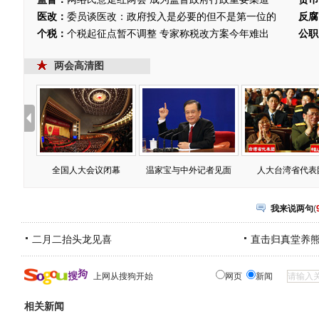
医改：
委员谈医改：政府投入是必要的但不是第一位的
反腐
个税：
个税起征点暂不调整 专家称税改方案今年难出
公职
两会高清图
全国人大会议闭幕
温家宝与中外记者见面
人大台湾省代表
我来说两句
(
二月二抬头龙见喜
直击归真堂养
上网从搜狗开始
网页
新闻
相关新闻