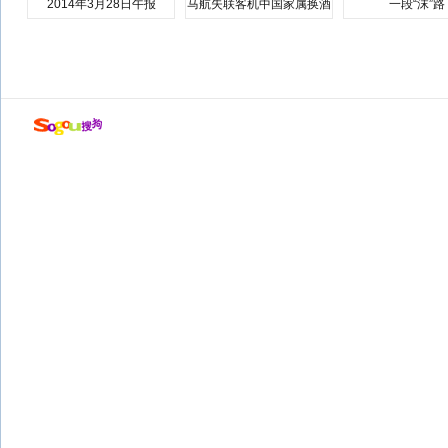
2014年3月28日午报
马航失联客机中国家属换酒
一段“沫”路
店