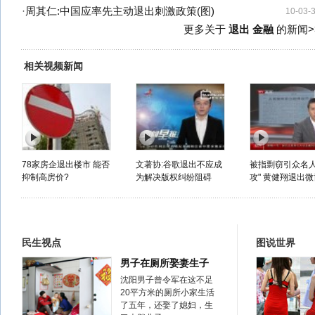
·
周其仁:中国应率先主动退出刺激政策(图)
10-03-
更多关于
退出 金融
的新闻>
相关视频新闻
78家房企退出楼市 能否
文著协:谷歌退出不应成
被指剽窃引众名人
抑制高房价?
为解决版权纠纷阻碍
攻" 黄健翔退出微
民生视点
图说世界
男子在厕所娶妻生子
沈阳男子曾令军在这不足
20平方米的厕所小家生活
了五年，还娶了媳妇，生