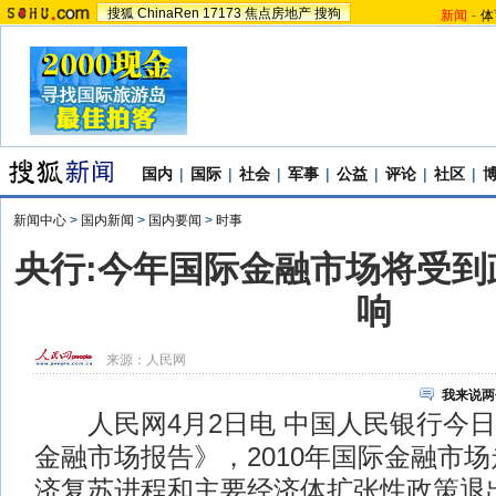
搜狐
ChinaRen
17173
焦点房地产
搜狗
新闻
-
体
国内
|
国际
|
社会
|
军事
|
公益
|
评论
|
社区
|
新闻中心
>
国内新闻
>
国内要闻
>
时事
央行:今年国际金融市场将受到
响
来源：
人民网
我来说两
人民网4月2日电 中国人民银行今日发
金融市场报告》，2010年国际金融市
济复苏进程和主要经济体扩张性政策退