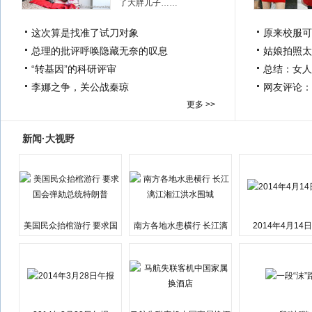
了大胖儿子……
这次算是找准了试刀对象
原来校服可
总理的批评呼唤隐藏无奈的叹息
姑娘拍照太
“转基因”的科研评审
总结：女人
李娜之争，关公战秦琼
网友评论：
更多 >>
新闻·大视野
美国民众抬棺游行 要求国
南方各地水患横行 长江漓
2014年4月14
会弹劾总统特朗普
江湘江洪水围城