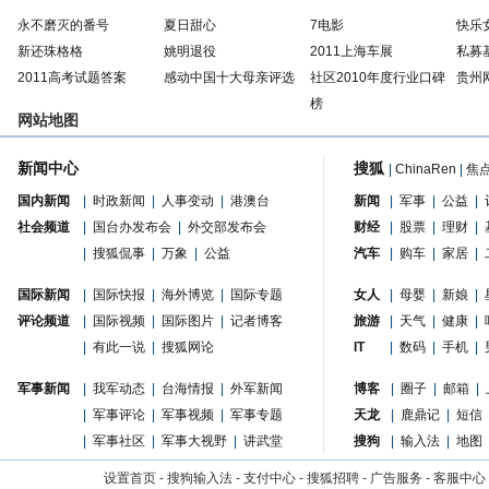
永不磨灭的番号
夏日甜心
7电影
快乐
新还珠格格
姚明退役
2011上海车展
私募
2011高考试题答案
感动中国十大母亲评选
社区2010年度行业口碑
贵州
榜
网站地图
新闻中心
搜狐
|
ChinaRen
|
焦
国内新闻
|
时政新闻
|
人事变动
|
港澳台
新闻
|
军事
|
公益
|
社会频道
|
国台办发布会
|
外交部发布会
财经
|
股票
|
理财
|
|
搜狐侃事
|
万象
|
公益
汽车
|
购车
|
家居
|
国际新闻
|
国际快报
|
海外博览
|
国际专题
女人
|
母婴
|
新娘
|
评论频道
|
国际视频
|
国际图片
|
记者博客
旅游
|
天气
|
健康
|
|
有此一说
|
搜狐网论
IT
|
数码
|
手机
|
军事新闻
|
我军动态
|
台海情报
|
外军新闻
博客
|
圈子
|
邮箱
|
|
军事评论
|
军事视频
|
军事专题
天龙
|
鹿鼎记
|
短信
|
军事社区
|
军事大视野
|
讲武堂
搜狗
|
输入法
|
地图
设置首页
-
搜狗输入法
-
支付中心
-
搜狐招聘
-
广告服务
-
客服中心