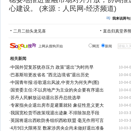
心建设。 (来源：人民网-经济频道)
我来说两句
(
二月二抬头龙见喜
直击归真堂养
上网从搜狗开始
网页
新闻
相关新闻
·
中国外贸复苏犹存压力 政策"退出"为时尚早
10-04-
·
巴基斯坦更改省名 "西北边境省"退出历史
10-04-
·
中国青年报:谷歌退出风波,中资方为何失声(图)
10-04-
·
国资委主任:不以房地产为主业的央企要有序退出
10-04-
·
苏丹人民解放运动退出苏丹总统选举
10-04-
·
专家指央企退出房市是避重就轻 象征性意义更大
10-04-
·
我国宽松货币政策现退出迹象 不排除加息手段
10-03-
·
英国将退出西欧防务组织西欧联盟 毫无作用可言
10-03-
·
4月9日大限将至 数家涉房央企尚未做好退出准备
10-03-