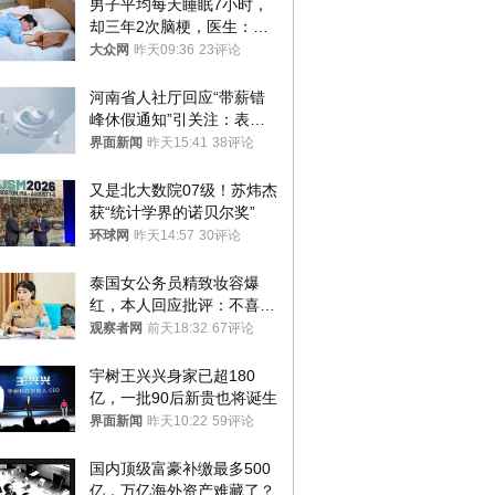
男子平均每天睡眠7小时，
却三年2次脑梗，医生：这
样睡觉更伤身
大众网
昨天09:36
23评论
河南省人社厅回应“带薪错
峰休假通知”引关注：表述
不够准确，待修改后印发
界面新闻
昨天15:41
38评论
又是北大数院07级！苏炜杰
获“统计学界的诺贝尔奖”
环球网
昨天14:57
30评论
泰国女公务员精致妆容爆
红，本人回应批评：不喜欢
就别看
观察者网
前天18:32
67评论
宇树王兴兴身家已超180
亿，一批90后新贵也将诞生
界面新闻
昨天10:22
59评论
国内顶级富豪补缴最多500
亿，万亿海外资产难藏了？