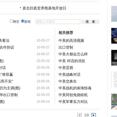
直击归真堂养熊基地开放日
网页
新闻
相关推荐
表看法
中美的高清视频
10-05-27
合作协议
出口管制
10-05-27
中美大都会怎么样
10-05-27
图)
中美 对话的消息
10-05-26
对话
中美贸易
10-05-26
"将双赢
中美战略对话
10-05-26
而不实"
中美交换生
10-05-26
仍为主调(图)
中美战机的南海惊魂
10-05-26
华出口管制
中美同创免烧砖机
10-05-25
图)
中美军事实力对比
10-05-24
1/3