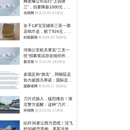
网友曝公司实行“上四休
三”，但要降薪1000元，不
接受只能辞职
光明网
昨天15:05
67评论
女子1岁宝宝碰坏三亚一酒
店纸巾盒，赔了924元，发
帖吐槽后酒店退还一半的
封面新闻
昨天09:43
58评论
钱，当地市监局回应
河南公安机关查实“三支一
扶”招募笔试存在组织作弊
犯罪行为
新京报
昨天16:28
291评论
多国足协“倒戈”，阿根廷足
协力挺因凡蒂诺：国际足联
今后应继续在其领导下前行
观察者网
昨天09:17
36评论
刀片式插入，猛烈撞击！湖
北警方提醒：这种“刀片超
车”，太危险了
环球网
前天15:50
27评论
比歼36更让西方恐慌！沈飞
歼50破空亮相，美军没攻克