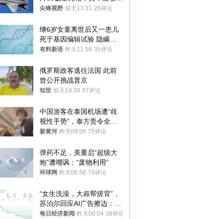
的技术被拿下
尖锋视野
前天13:31
26评论
继6岁女童离世后又一患儿
死于基因编辑试验 隐瞒一
年才对外披露
有料新语
昨天11:59
35评论
俄罗斯政客逃往法国 此前
曾公开挑战普京
知世
前天18:38
97评论
中国游客在泰国机场遭“歧
视性手势”，泰方责令全面
调查，对责任人采取最严厉
新黄河
昨天09:00
75评论
处分
弹药不足，美重启“超级大
炮”遭嘲讽：“废物利用”
环球网
昨天06:56
74评论
“女生洗澡，大叔帮搓背”，
苏泊尔回应AI广告擦边：视
频全下架，已强化内容管理
每日经济新闻
昨天00:04
38评论