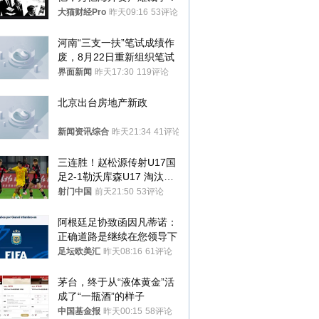
大猫财经Pro
昨天09:16
53评论
河南“三支一扶”笔试成绩作
废，8月22日重新组织笔试
界面新闻
昨天17:30
119评论
北京出台房地产新政
新闻资讯综合
昨天21:34
41评论
三连胜！赵松源传射U17国
足2-1勒沃库森U17 淘汰赛
将战河床
射门中国
前天21:50
53评论
阿根廷足协致函因凡蒂诺：
正确道路是继续在您领导下
足坛欧美汇
昨天08:16
61评论
茅台，终于从“液体黄金”活
成了“一瓶酒”的样子
中国基金报
昨天00:15
58评论