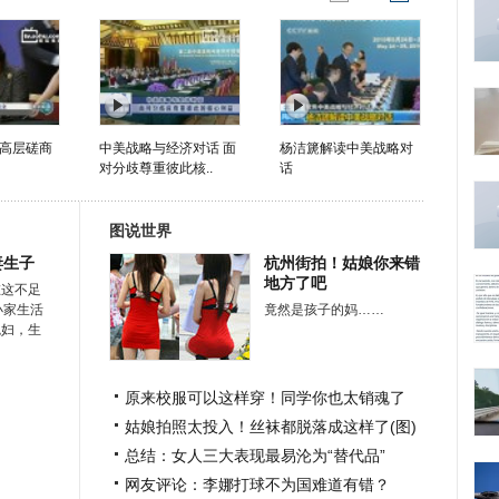
高层磋商
中美战略与经济对话 面
杨洁篪解读中美战略对
对分歧尊重彼此核..
话
图说世界
妻生子
杭州街拍！姑娘你来错
地方了吧
在这不足
小家生活
竟然是孩子的妈……
媳妇，生
原来校服可以这样穿！同学你也太销魂了
姑娘拍照太投入！丝袜都脱落成这样了(图)
总结：女人三大表现最易沦为“替代品”
网友评论：李娜打球不为国难道有错？