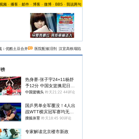
视频
-
播客
-
邮件
-
博客
-
微博
-
BBS
-
我说两句
点：
优酷土豆合并
医院配催泪剂
汉宜高铁塌陷
评榜
热身赛-张子宇24+11杨舒
予12分 中国女篮擒尼日利
亚
中国篮镜头
昨天21:22
44评论
国乒男单全军覆没！4人出
战WTT横滨冠军赛均无缘
八强
搜狐体育
昨天18:45
90评论
专家解读北京楼市新政