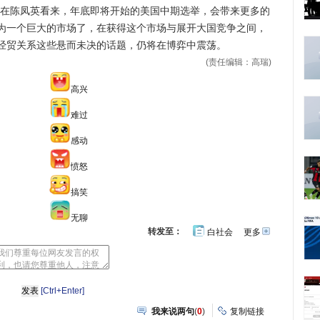
”在陈凤英看来，年底即将开始的美国中期选举，会带来更多的
为一个巨大的市场了，在获得这个市场与展开大国竞争之间，
经贸关系这些悬而未决的话题，仍将在博弈中震荡。
(责任编辑：高瑞)
高兴
难过
感动
愤怒
搞笑
无聊
转发至：
白社会
更多
开
心
豆
网
瓣
[Ctrl+Enter]
我来说两句
(
0
)
复制链接