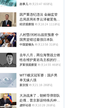
政事儿
昨天23:47
60评论
因严重违纪违法 金融监管
总局原局长李云泽被罢免全
国人大代表
经济观察报
昨天16:24
111评论
八村塁/河村出战世预赛 中
国男篮错过最强日本队
中国篮镜头
昨天13:58
31评论
去年八月，两位海警战士牺
牲在维护黄岩岛主权的行动
中
罗富强观察室
昨天14:55
46评论
WTT横滨冠军赛：国乒男
单无缘八强
新京报
昨天21:16
28评论
大决战来了，朝鲜导弹部队
赴俄，普京新设特殊兵种，
76岁老将扛旗
虚怀论语
昨天10:28
26评论