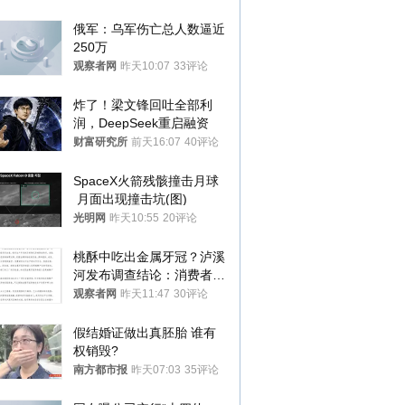
俄军：乌军伤亡总人数逼近
250万
观察者网
昨天10:07
33评论
炸了！梁文锋回吐全部利
润，DeepSeek重启融资
财富研究所
前天16:07
40评论
SpaceX火箭残骸撞击月球
 月面出现撞击坑(图)
光明网
昨天10:55
20评论
桃酥中吃出金属牙冠？泸溪
河发布调查结论：消费者已
澄清，所发视频情况不属实
观察者网
昨天11:47
30评论
假结婚证做出真胚胎 谁有
权销毁?
南方都市报
昨天07:03
35评论