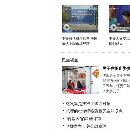
中美对话成果颇丰 美国
中美人文交流
承认中国市场经济..
机制成立
民生视点
男子在厕所娶
沈阳男子曾令军
20平方米的厕所
了五年，还娶了
了大胖儿子……
这次算是找准了试刀对象
总理的批评呼唤隐藏无奈的叹息
“转基因”的科研评审
李娜之争，关公战秦琼