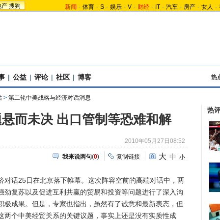
地产
搜狗
新闻
-
体育
-
S
-
娱乐
-
V
-
财经
-
IT
-
汽车
-
房产
-
女人
-
事
|
公益
|
评论
|
社区
|
博客
热
话
>
第二轮中美战略与经济对话消息
热
悬而未决 出口管制等恐难和解
2010年05月27日08:52
大
中
我来说两句
(
0
)
复制链接
小
对话25日在北京落下帷幕。这次阵容空前的高端对话中，两
强劲复苏以及促进互利共赢的贸易和投资等问题进行了深入沟
积极成果。但是，专家也指出，虽然有了诚意和最新表态，但
这两个中美经贸关系的关键议题，事实上还是没有实质性成