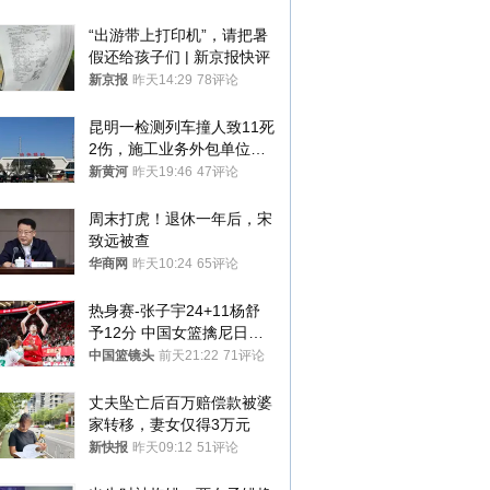
“出游带上打印机”，请把暑
假还给孩子们 | 新京报快评
新京报
昨天14:29
78评论
昆明一检测列车撞人致11死
2伤，施工业务外包单位被
罚1.5万元，国铁昆明局被
新黄河
昨天19:46
47评论
罚300万元
周末打虎！退休一年后，宋
致远被查
华商网
昨天10:24
65评论
热身赛-张子宇24+11杨舒
予12分 中国女篮擒尼日利
亚
中国篮镜头
前天21:22
71评论
丈夫坠亡后百万赔偿款被婆
家转移，妻女仅得3万元
新快报
昨天09:12
51评论