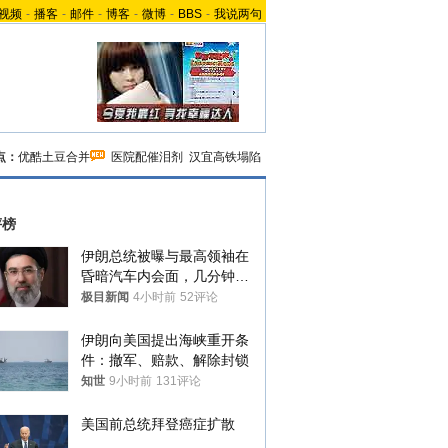
视频
-
播客
-
邮件
-
博客
-
微博
-
BBS
-
我说两句
点：
优酷土豆合并
医院配催泪剂
汉宜高铁塌陷
评榜
伊朗总统被曝与最高领袖在
昏暗汽车内会面，几分钟里
只能靠声音交谈难辨真假
极目新闻
4小时前
52评论
伊朗向美国提出海峡重开条
件：撤军、赔款、解除封锁
知世
9小时前
131评论
美国前总统拜登癌症扩散