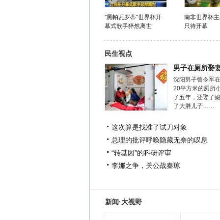
"黑帕瓦罗蒂"世界杯开
南非世界杯主
幕式歌手猝然离世
只待开幕
民生视点
男子在厕所娶
沈阳男子曾令军
20平方米的厕所
了五年，还娶了
了大胖儿子……
这次算是找准了试刀对象
总理的批评呼唤隐藏无奈的叹息
“转基因”的科研评审
李娜之争，关公战秦琼
新闻·大视野