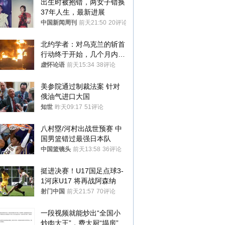
出生时被抱错，两女子错换
37年人生，最新进展
中国新闻周刊
前天21:50
20评论
北约学者：对乌克兰的斩首
行动终于开始，几个月内乌
将投降
虚怀论语
前天15:34
38评论
美参院通过制裁法案 针对
俄油气进口大国
知世
昨天09:17
51评论
八村塁/河村出战世预赛 中
国男篮错过最强日本队
中国篮镜头
前天13:58
36评论
挺进决赛！U17国足点球3-
1河床U17 将再战阿森纳
射门中国
前天21:57
70评论
一段视频就能炒出“全国小
炒肉大王”，费大厨“塌房”了