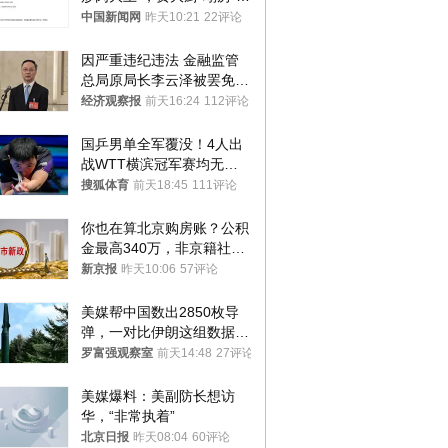
吗？
中国新闻网
昨天10:21
22评论
因严重违纪违法 金融监管
总局原局长李云泽被罢免全
国人大代表
经济观察报
前天16:24
112评论
国乒男单全军覆没！4人出
战WTT横滨冠军赛均无缘
八强
搜狐体育
前天18:45
111评论
你也在算北京购房账？公积
金最高340万，非京籍社保
1年
新京报
昨天10:06
57评论
美媒帮中国数出2850枚导
弹，一对比伊朗这组数据，
发现出大事了
罗富强观察室
前天14:48
27评论
美媒爆料：美副防长想访
华，“非常执着”
北京日报
昨天08:04
60评论