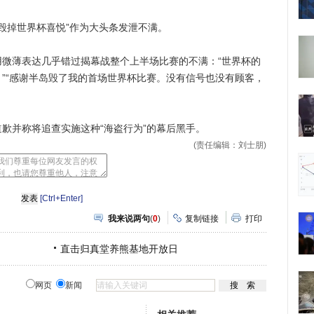
毁掉世界杯喜悦”作为大头条发泄不满。
薄表达几乎错过揭幕战整个上半场比赛的不满：“世界杯的
”“感谢半岛毁了我的首场世界杯比赛。没有信号也没有顾客，
并称将追查实施这种“海盗行为”的幕后黑手。
(责任编辑：刘士朋)
[Ctrl+Enter]
我来说两句
(
0
)
复制链接
打印
直击归真堂养熊基地开放日
网页
新闻