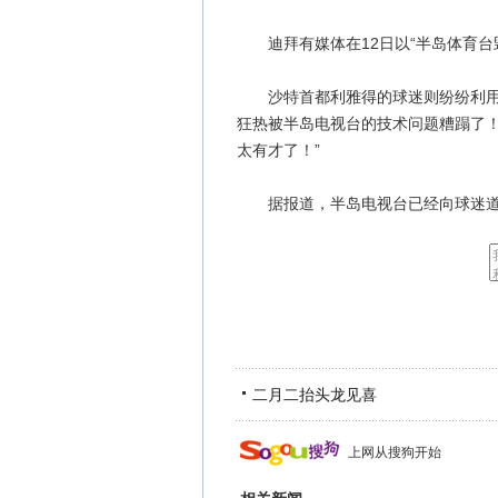
迪拜有媒体在12日以“半岛体育台
沙特首都利雅得的球迷则纷纷利用微
狂热被半岛电视台的技术问题糟蹋了！
太有才了！”
据报道，半岛电视台已经向球迷道歉
二月二抬头龙见喜
上网从搜狗开始