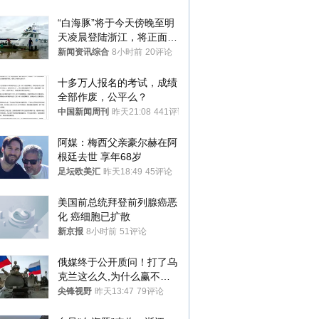
机等
“白海豚”将于今天傍晚至明
天凌晨登陆浙江，将正面袭
击、贯穿浙江
新闻资讯综合
8小时前
20评论
十多万人报名的考试，成绩
全部作废，公平么？
中国新闻周刊
昨天21:08
441评论
阿媒：梅西父亲豪尔赫在阿
根廷去世 享年68岁
足坛欧美汇
昨天18:49
45评论
美国前总统拜登前列腺癌恶
化 癌细胞已扩散
新京报
8小时前
51评论
俄媒终于公开质问！打了乌
克兰这么久,为什么赢不了?
答案令人沉默
尖锋视野
昨天13:47
79评论