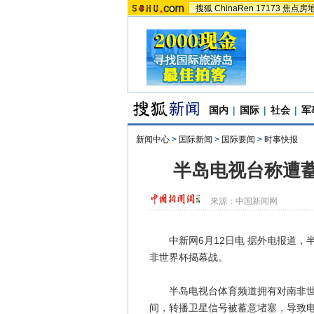
搜狐
ChinaRen
17173
焦点房
国内
|
国际
|
社会
|
军
新闻中心
>
国际新闻
>
国际要闻
>
时事快报
半岛电视台称遭
来源：
中国新闻网
中新网6月12日电 据外电报道，半
非世界杯揭幕战。
半岛电视台体育频道拥有对南非世界
间，转播卫星信号被蓄意堵塞，导致