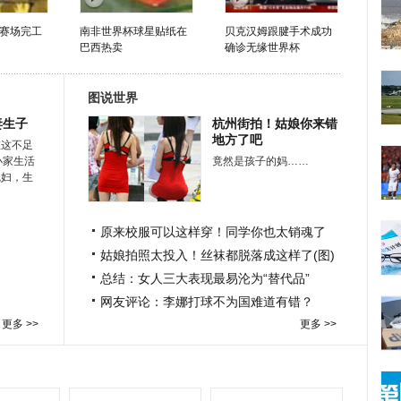
赛场完工
南非世界杯球星贴纸在
贝克汉姆跟腱手术成功
巴西热卖
确诊无缘世界杯
图说世界
妻生子
杭州街拍！姑娘你来错
地方了吧
在这不足
小家生活
竟然是孩子的妈……
媳妇，生
原来校服可以这样穿！同学你也太销魂了
姑娘拍照太投入！丝袜都脱落成这样了(图)
总结：女人三大表现最易沦为“替代品”
网友评论：李娜打球不为国难道有错？
更多 >>
更多 >>