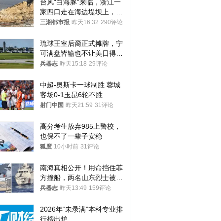
台风“白海豚”来临，浙江一
家四口走在海边堤坝上，其
中9岁男孩被巨浪卷入海
三湘都市报
昨天16:32
290评论
中，搜救仍在进行
琉球王室后裔正式摊牌，宁
可满盘皆输也不让美日得
逞，中国成关键
兵器志
昨天15:18
29评论
中超-奥斯卡一球制胜 蓉城
客场0-1玉昆6轮不胜
射门中国
昨天21:59
31评论
高分考生放弃985上警校，
也保不了一辈子安稳
狐度
10小时前
31评论
南海真相公开！用命挡住菲
方撞船，两名山东烈士被授
武警最高荣誉
兵器志
昨天13:49
159评论
2026年“未录满”本科专业排
行榜出炉