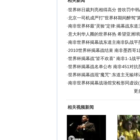
相关新闻
·
世界杯日裁判亮相得高分 曾吹罚中韩
·
北京一司机成严打"世界杯期间醉驾"第
·
南非世界杯最"灵验"定律:揭幕战东道主
·
意大利华人圈的世界杯热 希望亚洲球
·
南非世界杯揭幕战东道主南非队战平
·
2010世界杯揭幕战结束 南非墨西哥1
·
世界杯揭幕战"皆不欢喜" 南非1-1战
·
世界杯揭幕战名单公布 南非451对抗墨
·
世界杯揭幕战现"魔咒":东道主无输球记
·
南非世界杯揭幕战场馆安检形同虚设(
更
相关视频新闻