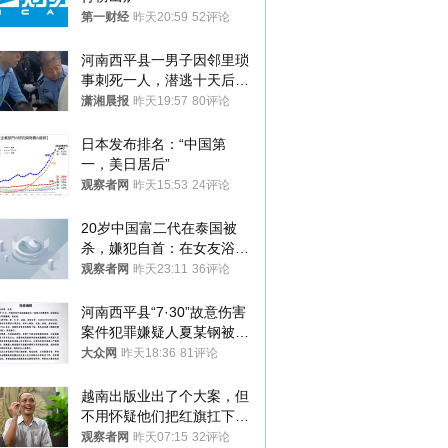
第一财经
昨天20:59
52评论
河南西平县一男子因邻里琐
事刺死一人，潜逃十天后在
十多公里外一片玉米地里落
潇湘晨报
昨天19:57
80评论
网
日本发布排名：“中国第
一，美日居后”
观察者网
昨天15:53
24评论
20岁中国富二代在泰国被
杀，嫌犯自首：在女友浴室
看到他
观察者网
昨天23:11
36评论
河南西平县“7·30”故意伤害
案件犯罪嫌疑人夏某钢被抓
获
大众网
昨天18:36
81评论
越南出版业出了个大案，但
不用怀疑他们把红旗扛下去
的决心
观察者网
昨天07:15
32评论