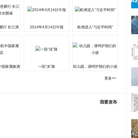
横行 长江漓
2014年4月14日午报
欧洲进入“习近平时间”
水围城
中国家属换酒
一段“沫”路
幼儿园，请呵护我们的小孩
更多>>
我要发布