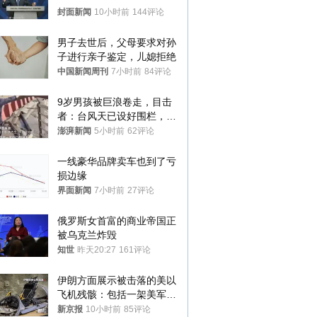
封面新闻
10小时前
144评论
男子去世后，父母要求对孙
子进行亲子鉴定，儿媳拒绝
中国新闻周刊
7小时前
84评论
9岁男孩被巨浪卷走，目击
者：台风天已设好围栏，一
家四口翻入时保安曾喊话劝
澎湃新闻
5小时前
62评论
阻
一线豪华品牌卖车也到了亏
损边缘
界面新闻
7小时前
27评论
俄罗斯女首富的商业帝国正
被乌克兰炸毁
知世
昨天20:27
161评论
伊朗方面展示被击落的美以
飞机残骸：包括一架美军F-
15战斗机残骸以及多架无人
新京报
10小时前
85评论