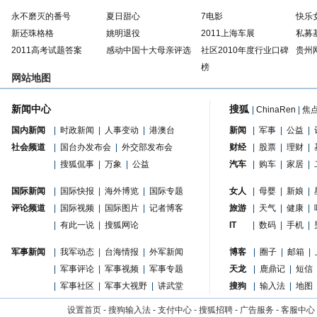
永不磨灭的番号
夏日甜心
7电影
快乐
新还珠格格
姚明退役
2011上海车展
私募
2011高考试题答案
感动中国十大母亲评选
社区2010年度行业口碑
贵州
榜
网站地图
新闻中心
搜狐
|
ChinaRen
|
焦
国内新闻
|
时政新闻
|
人事变动
|
港澳台
新闻
|
军事
|
公益
|
社会频道
|
国台办发布会
|
外交部发布会
财经
|
股票
|
理财
|
|
搜狐侃事
|
万象
|
公益
汽车
|
购车
|
家居
|
国际新闻
|
国际快报
|
海外博览
|
国际专题
女人
|
母婴
|
新娘
|
评论频道
|
国际视频
|
国际图片
|
记者博客
旅游
|
天气
|
健康
|
|
有此一说
|
搜狐网论
IT
|
数码
|
手机
|
军事新闻
|
我军动态
|
台海情报
|
外军新闻
博客
|
圈子
|
邮箱
|
|
军事评论
|
军事视频
|
军事专题
天龙
|
鹿鼎记
|
短信
|
军事社区
|
军事大视野
|
讲武堂
搜狗
|
输入法
|
地图
设置首页
-
搜狗输入法
-
支付中心
-
搜狐招聘
-
广告服务
-
客服中心