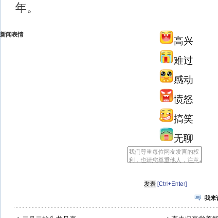
年。
新闻表情
高兴
难过
感动
愤怒
搞笑
无聊
[Ctrl+Enter]
我来