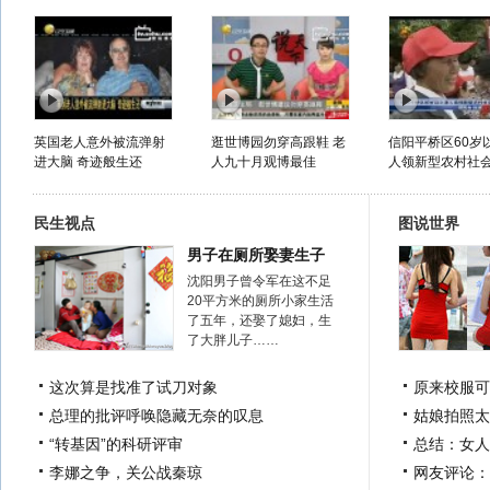
英国老人意外被流弹射
逛世博园勿穿高跟鞋 老
信阳平桥区60岁
进大脑 奇迹般生还
人九十月观博最佳
人领新型农村社会养
民生视点
图说世界
男子在厕所娶妻生子
沈阳男子曾令军在这不足
20平方米的厕所小家生活
了五年，还娶了媳妇，生
了大胖儿子……
这次算是找准了试刀对象
原来校服可
总理的批评呼唤隐藏无奈的叹息
姑娘拍照太
“转基因”的科研评审
总结：女人
李娜之争，关公战秦琼
网友评论：