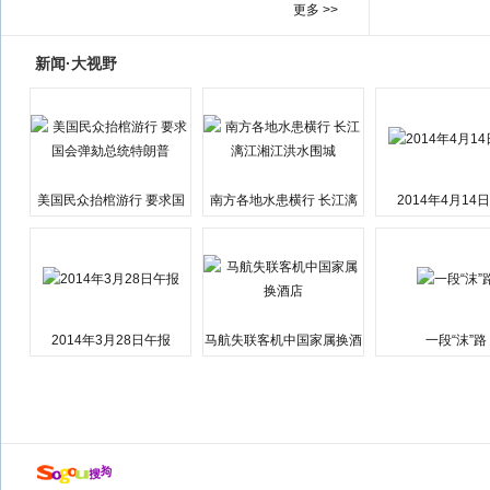
更多 >>
新闻·大视野
美国民众抬棺游行 要求国
南方各地水患横行 长江漓
2014年4月14
会弹劾总统特朗普
江湘江洪水围城
2014年3月28日午报
马航失联客机中国家属换酒
一段“沫”路
店