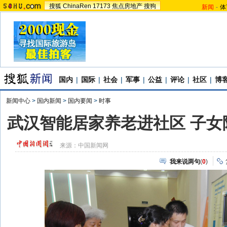
搜狐
ChinaRen
17173
焦点房地产
搜狗
新闻
-
体
国内
|
国际
|
社会
|
军事
|
公益
|
评论
|
社区
|
博
新闻中心
>
国内新闻
>
国内要闻
>
时事
武汉智能居家养老进社区 子女
来源：
中国新闻网
我来说两句
(
0
)