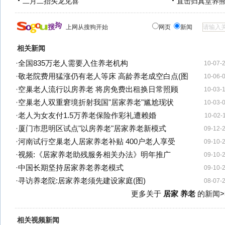
二月二抬头龙见喜
直击归真堂养
上网从搜狗开始
网页
新闻
相关新闻
·
全国835万老人需要入住养老机构
10-07-
·
敬老院费用猛涨仍有老人等床 高龄养老成空白点(图
10-06-
·
空巢老人流行以房养老 将房免费出租换日常照顾
10-03-
·
空巢老人双重窘境折射我国"居家养老"尴尬现状
10-03-
·
老人为女友付1.5万养老保险作彩礼遭赖婚
10-02-
·
厦门市思明区试点"以房养老"居家养老新模式
09-12-
·
河南试行空巢老人居家养老补贴 400户老人享受
09-10-
·
视频:《居家养老助残服务相关办法》明年推广
09-10-
·
中国长期坚持居家养老养老模式
09-10-
·
寻访养老院:居家养老须先建设家庭(图)
08-07-
更多关于
居家 养老
的新闻>
相关视频新闻