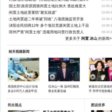
·
国土部:政府原因致闲置土地比例大 查处难度大
10-08-
·
闲置土地处置要防"避实就虚"
10-08-
·
土地闲置超二年将被"回收" 八项措施监管开发
10-08-
·
沭阳全民招商12年 多个项目荒废闲置土地上千亩
10-08-
·
郑州严查"闲置土地" 违规用地问责行政负责人
09-10-
更多关于
闲置 冰山
的新闻>
相关视频新闻
美国疾控中心估计当地
仅冰山一角 温州巨额燕
林嘉欣古巨基戏
多达100万人感染甲流
窝走私案告破
手 齐呼吁抵制毒
民生视点
图说世界