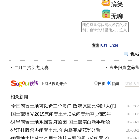
搞笑
无聊
[Ctrl+Enter]
我来
二月二抬头龙见喜
直击归真堂养
上网从搜狗开始
网页
新闻
相关新闻
·
全国闲置土地可以造三个澳门 政府原因比例过大(图
10-08-
·
国土部曝光2815宗闲置土地 3成闲置地至少荒5年
10-08-
·
过半闲置土地系因政府原因 国土部亲自动手整治
10-08-
·
浙江挂牌督办闲置土地 年内将完成75%处置
10-08-
·
闲置地土地成地产用地违规主要问题 3成闲置5年
10-08-