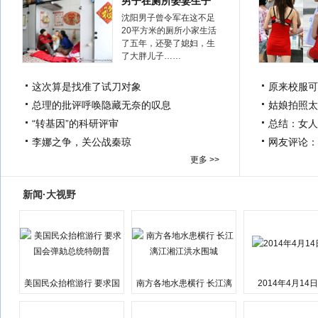
男子在厕所娶妻生子
沈阳男子曾令军在这不足
20平方米的厕所小家生活
了五年，还娶了媳妇，生
了大胖儿子……
这次算是找准了试刀对象
原来校服可
总理的批评呼唤隐藏无奈的叹息
姑娘拍照太
“转基因”的科研评审
总结：女人
李娜之争，关公战秦琼
网友评论：
更多 >>
新闻·大视野
美国民众抬棺游行 要求国
南方各地水患横行 长江漓
2014年4月14
会弹劾总统特朗普
江湘江洪水围城