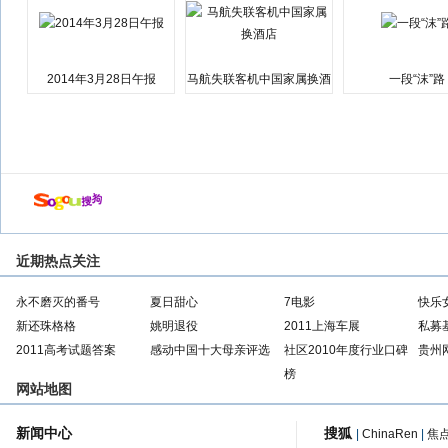
2014年3月28日午报
马航失联客机中国家属换酒
一段“沫”路
店
近期热点关注
永不磨灭的番号
夏日甜心
7电影
快乐
新还珠格格
姚明退役
2011上海车展
私募
2011高考试题答案
感动中国十大母亲评选
社区2010年度行业口碑
贵州
榜
网站地图
新闻中心
搜狐
|
ChinaRen
|
焦