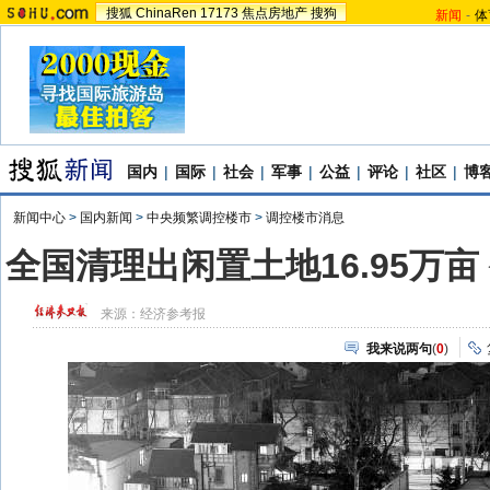
搜狐
ChinaRen
17173
焦点房地产
搜狗
新闻
-
体
国内
|
国际
|
社会
|
军事
|
公益
|
评论
|
社区
|
博
新闻中心
>
国内新闻
>
中央频繁调控楼市
>
调控楼市消息
全国清理出闲置土地16.95万
来源：
经济参考报
我来说两句
(
0
)