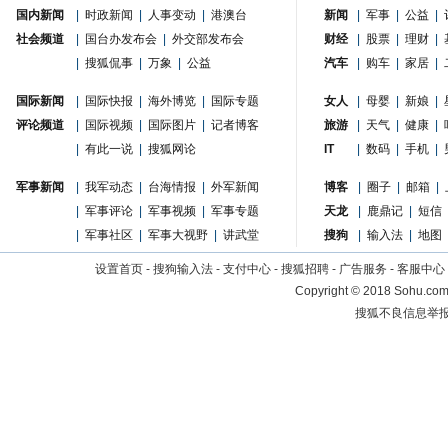
国内新闻
|
时政新闻
|
人事变动
|
港澳台
新闻
|
军事
|
公益
|
社会频道
|
国台办发布会
|
外交部发布会
财经
|
股票
|
理财
|
|
搜狐侃事
|
万象
|
公益
汽车
|
购车
|
家居
|
国际新闻
|
国际快报
|
海外博览
|
国际专题
女人
|
母婴
|
新娘
|
评论频道
|
国际视频
|
国际图片
|
记者博客
旅游
|
天气
|
健康
|
|
有此一说
|
搜狐网论
IT
|
数码
|
手机
|
军事新闻
|
我军动态
|
台海情报
|
外军新闻
博客
|
圈子
|
邮箱
|
|
军事评论
|
军事视频
|
军事专题
天龙
|
鹿鼎记
|
短信
|
军事社区
|
军事大视野
|
讲武堂
搜狗
|
输入法
|
地图
设置首页
-
搜狗输入法
-
支付中心
-
搜狐招聘
-
广告服务
-
客服中心
Copyright
©
2018 Sohu.com 
搜狐不良信息举