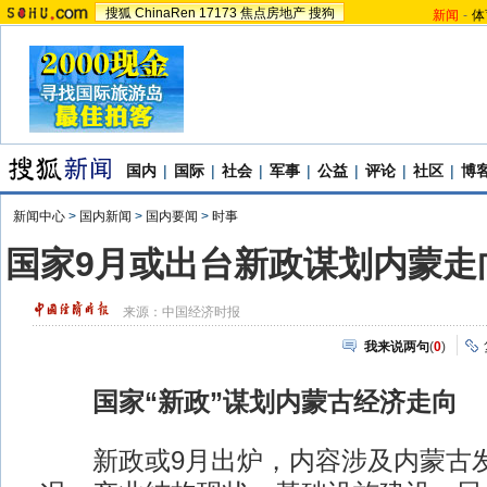
搜狐
ChinaRen
17173
焦点房地产
搜狗
新闻
-
体
国内
|
国际
|
社会
|
军事
|
公益
|
评论
|
社区
|
博
新闻中心
>
国内新闻
>
国内要闻
>
时事
国家9月或出台新政谋划内蒙走
来源：
中国经济时报
我来说两句
(
0
)
国家“新政”谋划内蒙古经济走向
新政或9月出炉，内容涉及内蒙古发