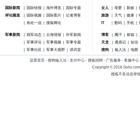
国际新闻
|
国际快报
|
海外博览
|
国际专题
女人
|
母婴
|
新娘
|
评论频道
|
国际视频
|
国际图片
|
记者博客
旅游
|
天气
|
健康
|
|
有此一说
|
搜狐网论
IT
|
数码
|
手机
|
军事新闻
|
我军动态
|
台海情报
|
外军新闻
博客
|
圈子
|
邮箱
|
|
军事评论
|
军事视频
|
军事专题
天龙
|
鹿鼎记
|
短信
|
军事社区
|
军事大视野
|
讲武堂
搜狗
|
输入法
|
地图
设置首页
-
搜狗输入法
-
支付中心
-
搜狐招聘
-
广告服务
-
客服中心
Copyright
©
2018 Sohu.com 
搜狐不良信息举