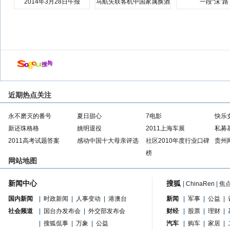
2014年3月28日午报
马航失联客机中国家属换酒
一段“沫”路
店
近期热点关注
永不磨灭的番号
夏日甜心
7电影
快乐
新还珠格格
姚明退役
2011上海车展
私募
2011高考试题答案
感动中国十大母亲评选
社区2010年度行业口碑
贵州
榜
网站地图
新闻中心
搜狐
|
ChinaRen
|
焦
国内新闻
|
时政新闻
|
人事变动
|
港澳台
新闻
|
军事
|
公益
|
社会频道
|
国台办发布会
|
外交部发布会
财经
|
股票
|
理财
|
|
搜狐侃事
|
万象
|
公益
汽车
|
购车
|
家居
|