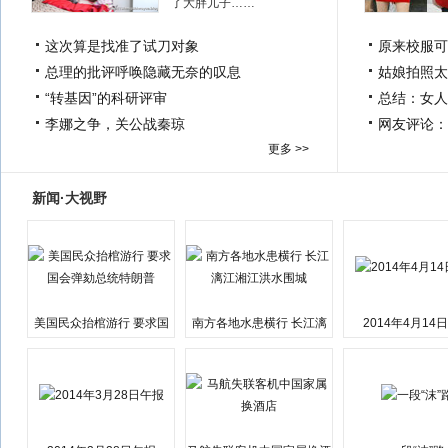
了大胖儿子……
这次算是找准了试刀对象
原来校服可
总理的批评呼唤隐藏无奈的叹息
姑娘拍照太
“转基因”的科研评审
总结：女人
李娜之争，关公战秦琼
网友评论：
更多 >>
新闻·大视野
美国民众抬棺游行 要求国
南方各地水患横行 长江漓
2014年4月14
会弹劾总统特朗普
江湘江洪水围城