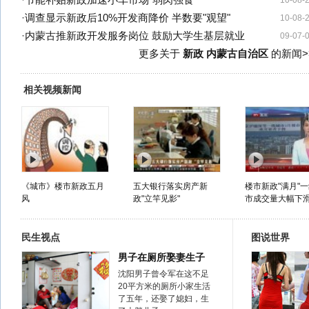
·
节能补贴新政加速小车市场"弱肉强食"
10-08-
·
调查显示新政后10%开发商降价 半数要"观望"
10-08-
·
内蒙古推新政开发服务岗位 鼓励大学生基层就业
09-07-
更多关于
新政 内蒙古自治区
的新闻>
相关视频新闻
《城市》楼市新政五月
五大银行落实房产新
楼市新政"满月"
风
政"立竿见影"
市成交量大幅下
民生视点
图说世界
男子在厕所娶妻生子
沈阳男子曾令军在这不足
20平方米的厕所小家生活
了五年，还娶了媳妇，生