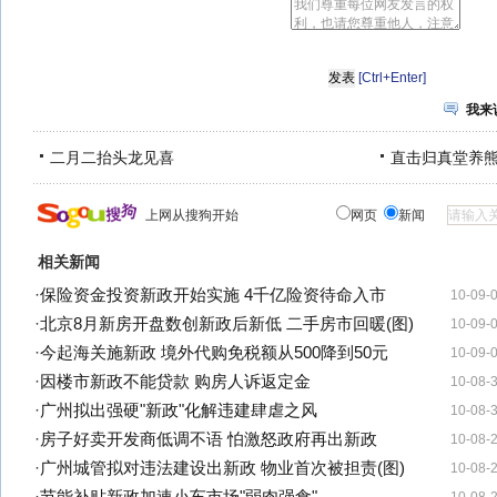
[Ctrl+Enter]
我来
二月二抬头龙见喜
直击归真堂养
上网从搜狗开始
网页
新闻
相关新闻
·
保险资金投资新政开始实施 4千亿险资待命入市
10-09-
·
北京8月新房开盘数创新政后新低 二手房市回暖(图)
10-09-
·
今起海关施新政 境外代购免税额从500降到50元
10-09-
·
因楼市新政不能贷款 购房人诉返定金
10-08-
·
广州拟出强硬"新政"化解违建肆虐之风
10-08-
·
房子好卖开发商低调不语 怕激怒政府再出新政
10-08-
·
广州城管拟对违法建设出新政 物业首次被担责(图)
10-08-