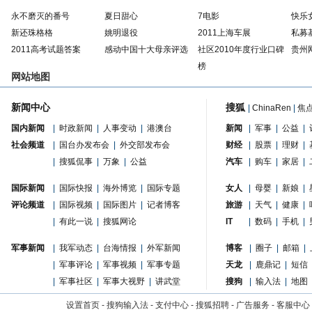
永不磨灭的番号
夏日甜心
7电影
快乐
新还珠格格
姚明退役
2011上海车展
私募
2011高考试题答案
感动中国十大母亲评选
社区2010年度行业口碑
贵州
榜
网站地图
新闻中心
搜狐
|
ChinaRen
|
焦
国内新闻
|
时政新闻
|
人事变动
|
港澳台
新闻
|
军事
|
公益
|
社会频道
|
国台办发布会
|
外交部发布会
财经
|
股票
|
理财
|
|
搜狐侃事
|
万象
|
公益
汽车
|
购车
|
家居
|
国际新闻
|
国际快报
|
海外博览
|
国际专题
女人
|
母婴
|
新娘
|
评论频道
|
国际视频
|
国际图片
|
记者博客
旅游
|
天气
|
健康
|
|
有此一说
|
搜狐网论
IT
|
数码
|
手机
|
军事新闻
|
我军动态
|
台海情报
|
外军新闻
博客
|
圈子
|
邮箱
|
|
军事评论
|
军事视频
|
军事专题
天龙
|
鹿鼎记
|
短信
|
军事社区
|
军事大视野
|
讲武堂
搜狗
|
输入法
|
地图
设置首页
-
搜狗输入法
-
支付中心
-
搜狐招聘
-
广告服务
-
客服中心