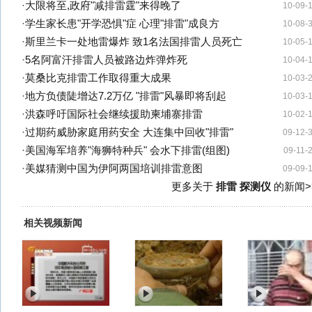
·
大限将至,政府"减排雷霆"来得晚了
10-09-
·
学生家长患"开学恐惧"症 心理"排雷"成良方
10-08-
·
斯里兰卡一处地雷爆炸 致1名法国排雷人员死亡
10-05-
·
5名阿富汗排雷人员被路边炸弹炸死
10-04-
·
莫桑比克排雷工作取得重大成果
10-03-
·
地方负债陡增达7.2万亿 "排雷"风暴即将刮起
10-03-
·
洪森呼吁国际社会继续援助柬埔寨排雷
10-02-
·
过期药威胁家庭用药安全 大连集中回收"排雷"
09-12-
·
美国海军培养"海狮特种兵" 会水下排雷(组图)
09-11-
·
美媒猜测中国为伊阿两国培训排雷意图
09-09-
更多关于
排雷 探测仪
的新闻>
相关视频新闻