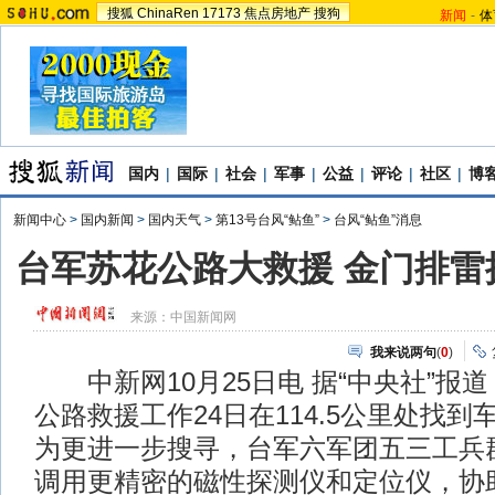
搜狐
ChinaRen
17173
焦点房地产
搜狗
新闻
-
体
国内
|
国际
|
社会
|
军事
|
公益
|
评论
|
社区
|
博
新闻中心
>
国内新闻
>
国内天气
>
第13号台风“鲇鱼”
>
台风“鲇鱼”消息
台军苏花公路大救援 金门排雷
来源：
中国新闻网
我来说两句
(
0
)
中新网10月25日电 据“中央社”报
公路救援工作24日在114.5公里处找
为更进一步搜寻，台军六军团五三工兵
调用更精密的磁性探测仪和定位仪，协