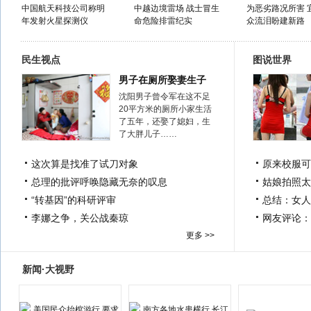
中国航天科技公司称明
中越边境雷场 战士冒生
为恶劣路况所害 
年发射火星探测仪
命危险排雷纪实
众流泪盼建新路
民生视点
图说世界
男子在厕所娶妻生子
沈阳男子曾令军在这不足
20平方米的厕所小家生活
了五年，还娶了媳妇，生
了大胖儿子……
这次算是找准了试刀对象
原来校服可
总理的批评呼唤隐藏无奈的叹息
姑娘拍照太
“转基因”的科研评审
总结：女人
李娜之争，关公战秦琼
网友评论：
更多 >>
新闻·大视野