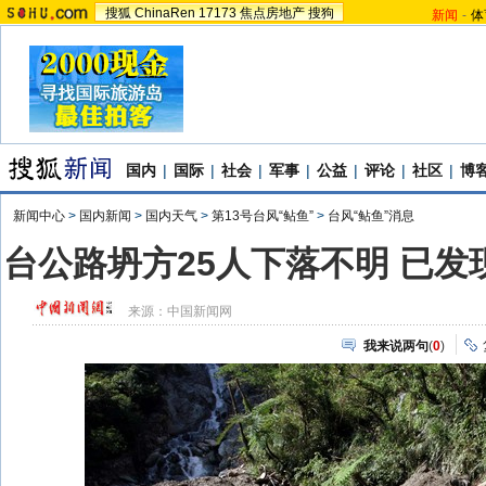
搜狐
ChinaRen
17173
焦点房地产
搜狗
新闻
-
体
国内
|
国际
|
社会
|
军事
|
公益
|
评论
|
社区
|
博
新闻中心
>
国内新闻
>
国内天气
>
第13号台风“鲇鱼”
>
台风“鲇鱼”消息
台公路坍方25人下落不明 已发
来源：
中国新闻网
我来说两句
(
0
)