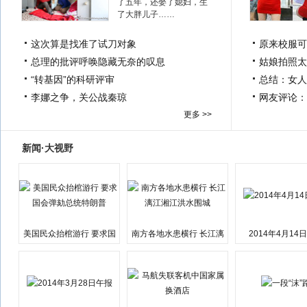
了五年，还娶了媳妇，生
了大胖儿子……
这次算是找准了试刀对象
原来校服可
总理的批评呼唤隐藏无奈的叹息
姑娘拍照太
“转基因”的科研评审
总结：女人
李娜之争，关公战秦琼
网友评论：
更多 >>
新闻·大视野
美国民众抬棺游行 要求国
南方各地水患横行 长江漓
2014年4月14
会弹劾总统特朗普
江湘江洪水围城