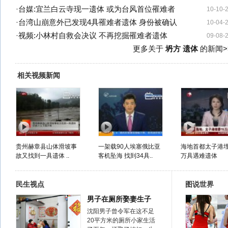
·
台媒:宜兰白云寺现一遗体 或为台风首位罹难者
10-10-
·
台湾山崩意外已发现4具罹难者遗体 身份被确认
10-04-
·
视频:小林村自救会决议 不再挖掘罹难者遗体
09-08-
更多关于
坍方 遗体
的新闻>
相关视频新闻
贵州赫章县山体滑坡事
一架载90人埃塞俄比亚
海地首都太子港埋
故又找到一具遗体 ..
客机坠海 找到34具..
万具遇难遗体
民生视点
图说世界
男子在厕所娶妻生子
沈阳男子曾令军在这不足
20平方米的厕所小家生活