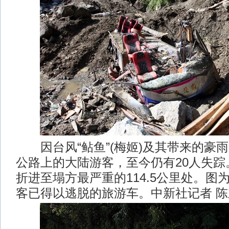
因台风“鲇鱼”(梅姬)及其带来的豪
公路上的大陆游客，至今仍有20人失踪
折进至塌方最严重的114.5公里处。图
客已得以逃脱的旅游车。中新社记者 陈