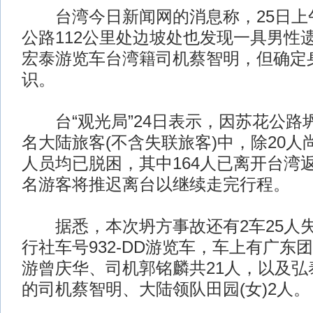
台湾今日新闻网的消息称，25日上
公路112公里处边坡处也发现一具男性
宏泰游览车台湾籍司机蔡智明，但确定
识。
台“观光局”24日表示，因苏花公路坍
名大陆旅客(不含失联旅客)中，除20
人员均已脱困，其中164人已离开台湾返
名游客将推迟离台以继续走完行程。
据悉，本次坍方事故还有2车25人
行社车号932-DD游览车，车上有广东
游曾庆华、司机郭铭麟共21人，以及弘
的司机蔡智明、大陆领队田园(女)2人。