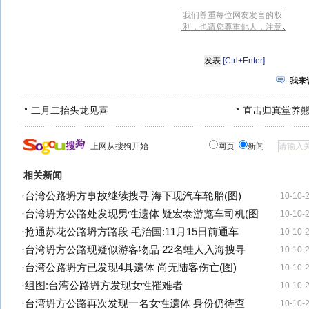
[Ctrl+Enter]
我来
二月二抬头龙见喜
直击归真堂养
上网从搜狗开始
网页
新闻
相关新闻
·
台湾公路坍方事故继续搜寻 海下现汽车轮胎(图)
10-10-
·
台湾坍方公路处发现男性遗体 疑宏泰游览车司机(图
10-10-
·
抢通苏花公路坍方路段 毛治国:11月15日前通车
10-10-
·
台湾坍方公路现疑似游客物品 22名蛙人入海搜寻
10-10-
·
台湾公路坍方已发现4具遗体 尚无陆客伤亡(图)
10-10-
·
组图:台湾公路坍方发现女性罹难者
10-10-
·
台湾坍方公路再次发现一名女性遗体 身份仍待查
10-10-