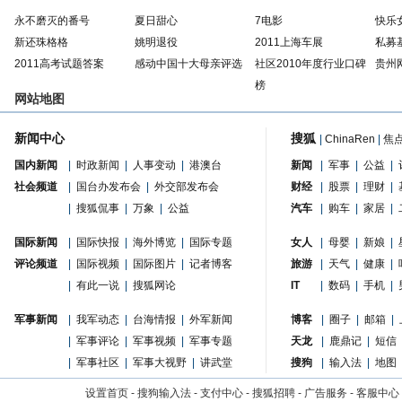
永不磨灭的番号
夏日甜心
7电影
快乐
新还珠格格
姚明退役
2011上海车展
私募
2011高考试题答案
感动中国十大母亲评选
社区2010年度行业口碑
贵州
榜
网站地图
新闻中心
搜狐
|
ChinaRen
|
焦
国内新闻
|
时政新闻
|
人事变动
|
港澳台
新闻
|
军事
|
公益
|
社会频道
|
国台办发布会
|
外交部发布会
财经
|
股票
|
理财
|
|
搜狐侃事
|
万象
|
公益
汽车
|
购车
|
家居
|
国际新闻
|
国际快报
|
海外博览
|
国际专题
女人
|
母婴
|
新娘
|
评论频道
|
国际视频
|
国际图片
|
记者博客
旅游
|
天气
|
健康
|
|
有此一说
|
搜狐网论
IT
|
数码
|
手机
|
军事新闻
|
我军动态
|
台海情报
|
外军新闻
博客
|
圈子
|
邮箱
|
|
军事评论
|
军事视频
|
军事专题
天龙
|
鹿鼎记
|
短信
|
军事社区
|
军事大视野
|
讲武堂
搜狗
|
输入法
|
地图
设置首页
-
搜狗输入法
-
支付中心
-
搜狐招聘
-
广告服务
-
客服中心