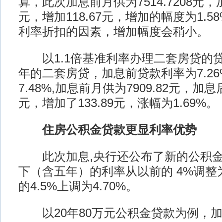
算，此次加息前月供为7514.7208元，加息
元，增加118.67元，增加的幅度为1.
利率折扣的因素，增加幅度会稍小。
以1.1倍基准利率办理二套房贷的贷款
年的二套房贷，加息前贷款利率为7.2
7.48%,加息前月供为7909.82元，加息后
元，增加了133.89元，涨幅为1.69%。
住房公积金贷款更显利率优势
此次加息,央行还公布了新的公积金
下（含五年）的利率从以前的 4%调整为
的4.5%上调为4.70%。
以20年80万元公积金贷款为例，加