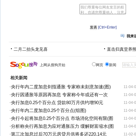
[Ctrl+Enter]
我来
二月二抬头龙见喜
直击归真堂养
上网从搜狗开始
网页
新闻
相关新闻
·
央行年内二度加息剑指通胀 专家称未刻意加速(图)
11-04-
·
央行因通胀等原因再加息 专家称今年或还有一次
11-04-
·
央行加息0.25个百分点 贷款80万月供约增90元
11-04-
·
央行年内二度加息0.25个百分点(组图)
11-04-
·
央行今起将加息0.25个百分点 市场消化空间有限(图
11-04-
·
分析称央行再加息为应对通胀压力 缓解财富缩水(图
11-04-
·
第三次加息过后70万元房贷月供将多还220.14元
11-02-