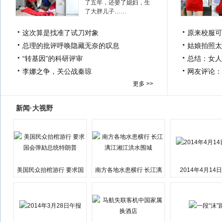
了五年，还娶了媳妇，生
了大胖儿子……
这次算是找准了试刀对象
原来校服可
总理的批评呼唤隐藏无奈的叹息
姑娘拍照太
“转基因”的科研评审
总结：女人
李娜之争，关公战秦琼
网友评论：
更多 >>
新闻·大视野
美国民众抬棺游行 要求国
南方各地水患横行 长江漓
2014年4月14
会弹劾总统特朗普
江湘江洪水围城