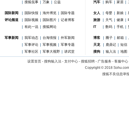
|
搜狐侃事
|
万象
|
公益
汽车
|
购车
|
家居
|
国际新闻
|
国际快报
|
海外博览
|
国际专题
女人
|
母婴
|
新娘
|
评论频道
|
国际视频
|
国际图片
|
记者博客
旅游
|
天气
|
健康
|
|
有此一说
|
搜狐网论
IT
|
数码
|
手机
|
军事新闻
|
我军动态
|
台海情报
|
外军新闻
博客
|
圈子
|
邮箱
|
|
军事评论
|
军事视频
|
军事专题
天龙
|
鹿鼎记
|
短信
|
军事社区
|
军事大视野
|
讲武堂
搜狗
|
输入法
|
地图
设置首页
-
搜狗输入法
-
支付中心
-
搜狐招聘
-
广告服务
-
客服中心
Copyright
©
2018 Sohu.com 
搜狐不良信息举