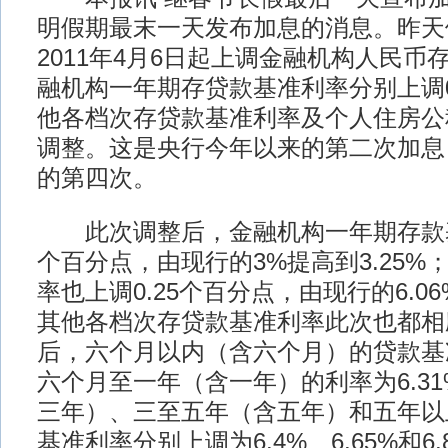
明假期最末一天发布加息的消息。昨天
2011年4月6日起上调金融机构人民币
融机构一年期存贷款基准利率分别上调0
他各档次存贷款基准利率及个人住房公
调整。这是央行今年以来的第二次加息，
的第四次。
此次调整后，金融机构一年期存款基准
个百分点，由现行的3%提高到3.25%
率也上调0.25个百分点，由现行的6.06
其他各档次存贷款基准利率此次也都相
后，六个月以内（含六个月）的贷款基准
六个月至一年（含一年）的利率为6.3
三年）、三至五年（含五年）和五年以
基准利率分别上调为6.4%、6.65%和6.