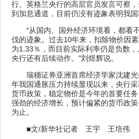
行、英格兰央行的高层官员发言可察，
到加息通道，目前仍没有迹象表明我国
“从国内、国外经济环境看，都看不
伐的迹象。过去10年来，扣除物价因
为1.33％，而目前实际利率仍是负数
央行还有后续动作。”刘煜辉说。
瑞穗证券亚洲首席经济学家沈建光
年我国通胀压力持续显现以来，央行采取
货币政策，稳定物价是今年的首要任务
强劲的经济增长，预计偏紧的货币政策
为止。
■文/新华社记者 王宇 王培伟