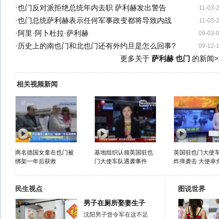
·
也门反对派拒绝总统年内去职 萨利赫发出警告
11-03-
·
也门总统萨利赫表示任何军事政变都将导致内战
11-03-
·
阿里·阿卜杜拉·萨利赫
09-03-
·
历史上的南也门和北也门还有外约旦是怎么回事?
09-12-
更多关于
萨利赫 也门
的新闻>
相关视频新闻
两名德国女童在也门被
基地组织认领英国驻也
英国驻也门大使
绑架一年后获救
门大使车队遇袭事件
炸弹袭击 大使幸免
民生视点
图说世界
男子在厕所娶妻生子
沈阳男子曾令军在这不足