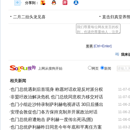
分享到：
二月二抬头龙见喜
直击归真堂养
[Ctrl+Enter]
我来
上网从搜狗开始
网页
新闻
相关新闻
·
也门总统遇刺后首现身 称愿对话欢迎反对派分权
11-07-
·
非盟吁政治解决危机 也门总统同意权力移交对话
11-07-
·
也门小组赴沙特录制萨利赫电视讲话 30日后播出
11-06-
·
安理会敦促也门各方保持克制并开展政治对话
11-06-
·
也门总统府遭炮击 萨利赫一度传出死讯(图)
11-06-
·
也门总统萨利赫昨日同意今年年底和平离任方案
11-03-