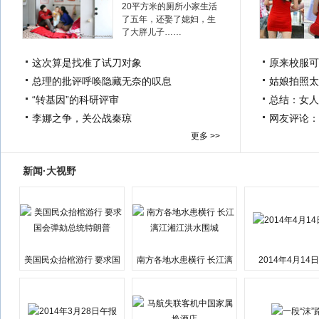
20平方米的厕所小家生活
了五年，还娶了媳妇，生
了大胖儿子……
这次算是找准了试刀对象
原来校服可
总理的批评呼唤隐藏无奈的叹息
姑娘拍照太
“转基因”的科研评审
总结：女人
李娜之争，关公战秦琼
网友评论：
更多 >>
新闻·大视野
美国民众抬棺游行 要求国
南方各地水患横行 长江漓
2014年4月14
会弹劾总统特朗普
江湘江洪水围城