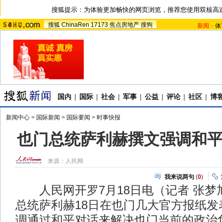
搜狐提示：为体验更加畅快的网页浏览，推荐您使用双核高
搜狐
ChinaRen
17173
焦点房地产
搜狗
新闻
-
体
国内
|
国际
|
社会
|
军事
|
公益
|
评论
|
社区
|
博
新闻中心
>
国际新闻
>
国际要闻
>
时事快报
也门总统萨利赫撰文强调和
来源：
人民网
我来说两句
(
0
)
人民网开罗7月18日电（记者 张梦
总统萨利赫18日在也门几大官方报纸发
调通过和平对话来解决也门当前的政治