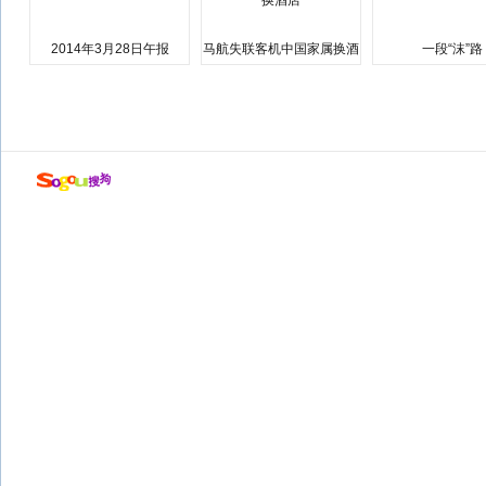
2014年3月28日午报
马航失联客机中国家属换酒
一段“沫”路
店