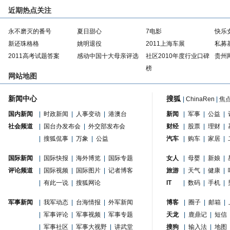
近期热点关注
永不磨灭的番号
夏日甜心
7电影
快乐
新还珠格格
姚明退役
2011上海车展
私募
2011高考试题答案
感动中国十大母亲评选
社区2010年度行业口碑
贵州
榜
网站地图
新闻中心
搜狐
|
ChinaRen
|
焦
国内新闻
|
时政新闻
|
人事变动
|
港澳台
新闻
|
军事
|
公益
|
社会频道
|
国台办发布会
|
外交部发布会
财经
|
股票
|
理财
|
|
搜狐侃事
|
万象
|
公益
汽车
|
购车
|
家居
|
国际新闻
|
国际快报
|
海外博览
|
国际专题
女人
|
母婴
|
新娘
|
评论频道
|
国际视频
|
国际图片
|
记者博客
旅游
|
天气
|
健康
|
|
有此一说
|
搜狐网论
IT
|
数码
|
手机
|
军事新闻
|
我军动态
|
台海情报
|
外军新闻
博客
|
圈子
|
邮箱
|
|
军事评论
|
军事视频
|
军事专题
天龙
|
鹿鼎记
|
短信
|
军事社区
|
军事大视野
|
讲武堂
搜狗
|
输入法
|
地图