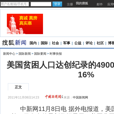
我的搜狐
注册
邮件
应用
国内
|
国际
|
社会
|
军事
|
公益
|
评论
|
社区
|
博
新闻中心
>
国际新闻
>
国际要闻
>
时事快报
美国贫困人口达创纪录的490
16%
正文
2011年11月08日14:23
来源：
中国新闻网
中新网11月8日电 据外电报道，美