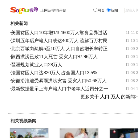
上网从搜狗开始
网页
新闻
相关新闻
·
美国贫困人口10年增1/3 4600万人靠食品券过活
11-11-
·
深圳五年后户籍人口或达400万人 疏解百万村民
11-10-
·
北京西城向疏解5至10万人 人口自然增长率转正
11-09-
·
陕西洪涝已致11人死亡 受灾人口97.96万人
11-09-
·
琶洲规划就业人口28万人
11-09-
·
法国贫困人口达820万人 占全国人口13.5%
11-08-
·
安徽沿淮遭受暴雨洪涝灾害 受灾人口50.68万人
11-08-
·
最新数据显示上海户籍人口中老年人近四分之一
11-04-
更多关于
人口 万人
的新闻>
相关视频新闻