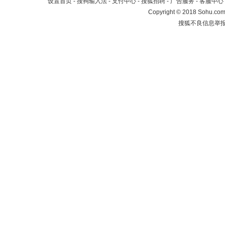
设置首页
-
搜狗输入法
-
支付中心
-
搜狐招聘
-
广告服务
-
客服中心
Copyright
©
2018 Sohu.com 
搜狐不良信息举