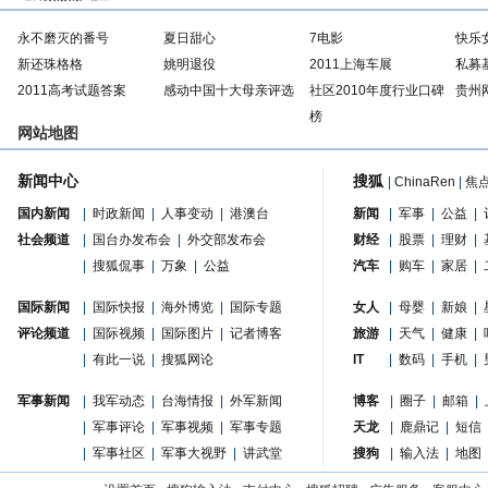
永不磨灭的番号
夏日甜心
7电影
快乐
新还珠格格
姚明退役
2011上海车展
私募
2011高考试题答案
感动中国十大母亲评选
社区2010年度行业口碑
贵州
榜
网站地图
新闻中心
搜狐
|
ChinaRen
|
焦
国内新闻
|
时政新闻
|
人事变动
|
港澳台
新闻
|
军事
|
公益
|
社会频道
|
国台办发布会
|
外交部发布会
财经
|
股票
|
理财
|
|
搜狐侃事
|
万象
|
公益
汽车
|
购车
|
家居
|
国际新闻
|
国际快报
|
海外博览
|
国际专题
女人
|
母婴
|
新娘
|
评论频道
|
国际视频
|
国际图片
|
记者博客
旅游
|
天气
|
健康
|
|
有此一说
|
搜狐网论
IT
|
数码
|
手机
|
军事新闻
|
我军动态
|
台海情报
|
外军新闻
博客
|
圈子
|
邮箱
|
|
军事评论
|
军事视频
|
军事专题
天龙
|
鹿鼎记
|
短信
|
军事社区
|
军事大视野
|
讲武堂
搜狗
|
输入法
|
地图