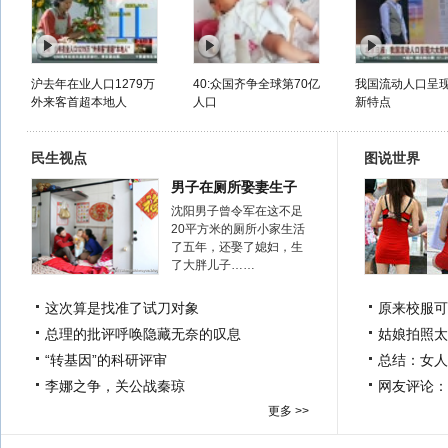
沪去年在业人口1279万
40:众国齐争全球第70亿
我国流动人口呈
外来客首超本地人
人口
新特点
民生视点
图说世界
男子在厕所娶妻生子
沈阳男子曾令军在这不足
20平方米的厕所小家生活
了五年，还娶了媳妇，生
了大胖儿子……
这次算是找准了试刀对象
原来校服可
总理的批评呼唤隐藏无奈的叹息
姑娘拍照太
“转基因”的科研评审
总结：女人
李娜之争，关公战秦琼
网友评论：
更多 >>