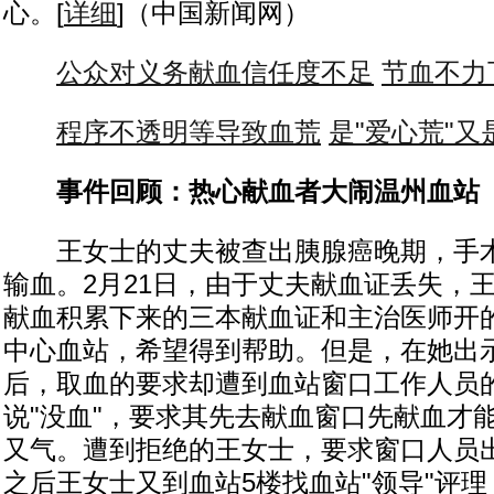
心。[
详细
]（中国新闻网）
公众对义务献血信任度不足
节血不力
程序不透明等导致血荒
是"爱心荒"又
事件回顾：热心献血者大闹温州血站
王女士的丈夫被查出胰腺癌晚期，手术
输血。2月21日，由于丈夫献血证丢失，
献血积累下来的三本献血证和主治医师开
中心血站，希望得到帮助。但是，在她出
后，取血的要求却遭到血站窗口工作人员
说"没血"，要求其先去献血窗口先献血才
又气。遭到拒绝的王女士，要求窗口人员
之后王女士又到血站5楼找血站"领导"评