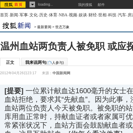
loading...
我的搜狐
邮件
首页
-
新闻
-
军事
-
文化
-
历史
-
体育
-
NBA
-
视频
-
娱谈
-
财经
-
世相
-
科技
-
汽车
-
房
>
最新要闻
>
世态万象
温州血站两负责人被免职 或应探
正文
我来说两句
(
人参与)
2012年04月26日23:17
来源：
中国新闻网
[提要]
一位累计献血达1600毫升的女士
血站拒绝，要求其“先献血”。因为此事
血站两位负责人今天被免职。被免职的站
库用血正常时，持献血证者或者家属可优
常紧张状况下，血站方面会鼓励献血者或