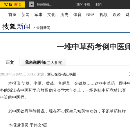
loading...
我的搜狐
邮件
首页
-
新闻
-
军事
-
文化
-
历史
-
体育
-
NBA
-
视频
-
娱谈
-
财
>
最新新闻
一堆中草药考倒中医
正文
我来说两句
(
人参与)
2013年07月05日06:17
来源：
浙江在线-钱江晚报
本报讯 艾草、半夏、黄芪、鱼腥草、金钱草……这些中草药，即使中
办的浙江省中医药学会脾胃病分会学术年会上，一场趣味中药竞猜比赛，
坐诊的中医师。
老中医钦丹萍教授说，现在不少医生只知药性功效，不识草药模样，
本报通讯员 于伟文/摄