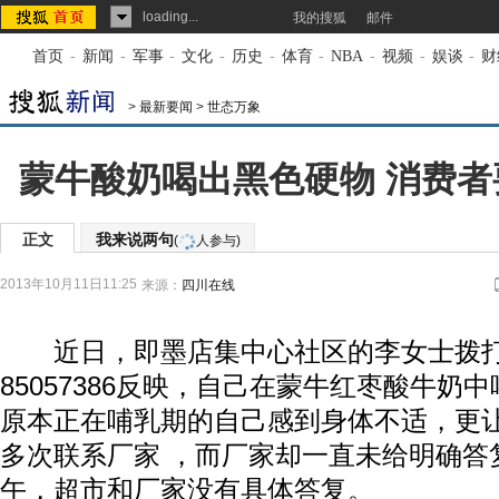
loading...
我的搜狐
邮件
首页
-
新闻
-
军事
-
文化
-
历史
-
体育
-
NBA
-
视频
-
娱谈
-
财
>
最新要闻
>
世态万象
蒙牛酸奶喝出黑色硬物 消费
正文
我来说两句
(
人参与)
2013年10月11日11:25
来源：
四川在线
近日，即墨店集中心社区的李女士拨打
85057386反映，自己在蒙牛红枣酸牛奶
原本正在哺乳期的自己感到身体不适，更
多次联系厂家 ，而厂家却一直未给明确答
午，超市和厂家没有具体答复。