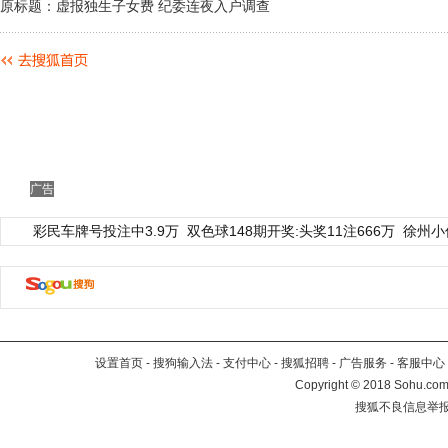
原标题：虚报独生子女费 纪委连夜入户调查
广告
彩民车牌号投注中3.9万
双色球148期开奖:头奖11注666万
徐州小
设置首页
-
搜狗输入法
-
支付中心
-
搜狐招聘
-
广告服务
-
客服中心
Copyright
©
2018 Sohu.com 
搜狐不良信息举