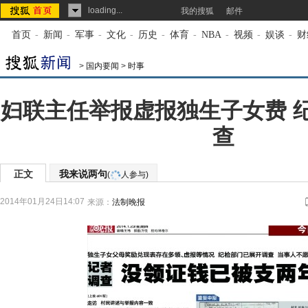
loading...
我的搜狐
邮件
首页
-
新闻
-
军事
-
文化
-
历史
-
体育
-
NBA
-
视频
-
娱谈
-
财
>
国内要闻
>
时事
妇联主任举报虚报独生子女费 
查
正文
我来说两句
(
人参与)
2014年01月24日14:07
来源：
法制晚报