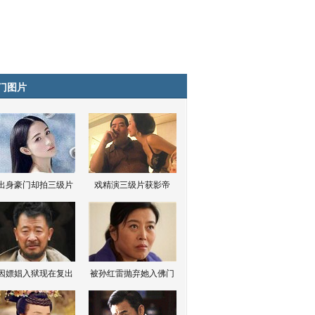
门图片
出身豪门却拍三级片
戏精演三级片获影帝
因嫖娼入狱现在复出
被孙红雷抛弃她入佛门