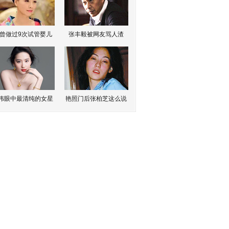
曾做过9次试管婴儿
张丰毅被网友骂人渣
伟眼中最清纯的女星
艳照门后张柏芝这么说