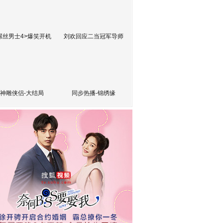
屌丝男士4>爆笑开机
刘欢回应二当冠军导师
神雕侠侣-大结局
同步热播-锦绣缘