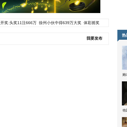
开奖:头奖11注666万
徐州小伙中得639万大奖
体彩摇奖
热
我要发布
她
他