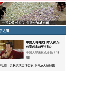
字之道
中国人明明比日本人穷,为
何看起来却更有钱?
中国人哪来这么多钱？[
详
细
]
神吐槽：
美联航成全球公敌 卓伟放大招解围