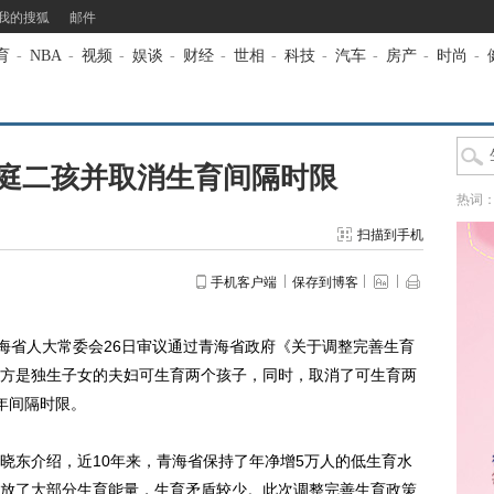
我的搜狐
邮件
育
-
NBA
-
视频
-
娱谈
-
财经
-
世相
-
科技
-
汽车
-
房产
-
时尚
-
庭二孩并取消生育间隔时限
热词
扫描到手机
手机客户端
保存到博客
省人大常委会26日审议通过青海省政府《关于调整完善生育
方是独生子女的夫妇可生育两个孩子，同时，取消了可生育两
年间隔时限。
东介绍，近10年来，青海省保持了年净增5万人的低生育水
放了大部分生育能量，生育矛盾较少。此次调整完善生育政策