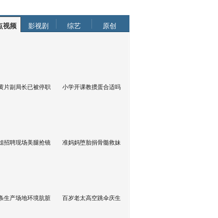
点视频
影视剧
综艺
原创
黄片副局长已被停职
小学开课教掼蛋合适吗
姐招聘现场美腿抢镜
准妈妈堕胎捐骨髓救妹
条生产场地环境肮脏
百岁老太高空跳伞庆生