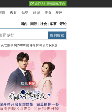
欢迎入驻搜狐媒体平台
健康
-
教育
-
母婴
-
旅游
-
美食
-
星座
国内
|
国际
|
社会
|
军事
|
评论
：
死亡航班
饲养蜘蛛侠
夺命房间
引力双眼皮