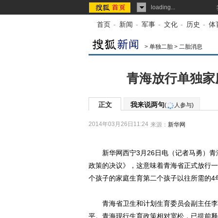
loading...
首页
-
新闻
-
军事
-
文化
-
历史
-
体
>
单独二胎
>
二胎消息
青海放行单独家
正文
我来说两句
(
人参与)
2014年03月26日11:24
来源：
新华网
新华网西宁3月26日电（记者马勇）青海
政策的决议》，这意味着青海省正式放行一
个孩子的家庭生育第二个孩子以往所需的4
青海省卫生和计划生育委员会副主任李晓
平。青海现行生育政策相对宽松，已提前释