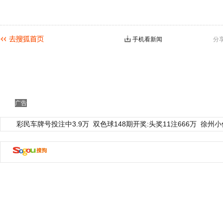
手机看新闻
分
广告
彩民车牌号投注中3.9万
双色球148期开奖:头奖11注666万
徐州小