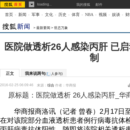
loading...
我的搜狐
邮件
首页
-
新闻
-
军事
-
文化
-
历史
-
体育
-
NBA
-
视频
-
娱谈
-
财
>
最新要闻
>
世态万象
医院做透析26人感染丙肝 已
制
正文
我来说两句
(
人参与)
2016-02-25 06:09:46
来源：
综合
作者：华商报
原标题：医院做透析 26人感染丙肝_华
华商报商洛讯（记者 曾春）2月17日至
在对该院部分血液透析患者例行病毒抗体
丙肝病毒抗体阳性，随即将该院相关透析