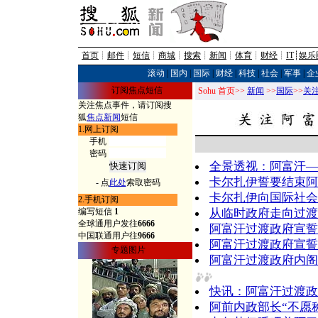
首页
┊
邮件
┊
短信
┊
商城
┊
搜索
┊
新闻
┊
体育
┊
财经
┊
IT
┊
娱乐
滚动
|
国内
|
国际
|
财经
|
科技
|
社会
|
军事
|
企
订阅焦点短信
Sohu 首页>>
新闻
>>
国际
>>
关
关注焦点事件，请订阅搜
狐
焦点新闻
短信
1.网上订阅
手机
密码
全景透视：阿富汗―
卡尔扎伊誓要结束阿
- 点
此处
索取密码
卡尔扎伊向国际社会
2.手机订阅
从临时政府走向过渡
编写短信
1
全球通用户发往
6666
阿富汗过渡政府宣誓
中国联通用户往
9666
阿富汗过渡政府宣誓
专题图片
阿富汗过渡政府内阁
快讯：阿富汗过渡政
阿前内政部长“不愿