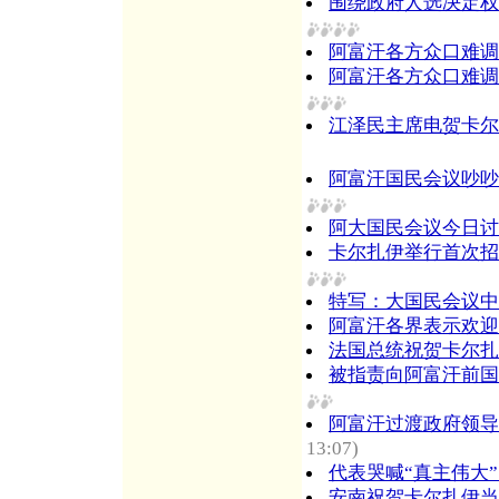
围绕政府人选决定权
阿富汗各方众口难调
阿富汗各方众口难调
江泽民主席电贺卡尔
阿富汗国民会议吵吵
阿大国民会议今日讨
卡尔扎伊举行首次招
特写：大国民会议中
阿富汗各界表示欢迎
法国总统祝贺卡尔扎
被指责向阿富汗前国
阿富汗过渡政府领导
13:07)
代表哭喊“真主伟大”
安南祝贺卡尔扎伊当