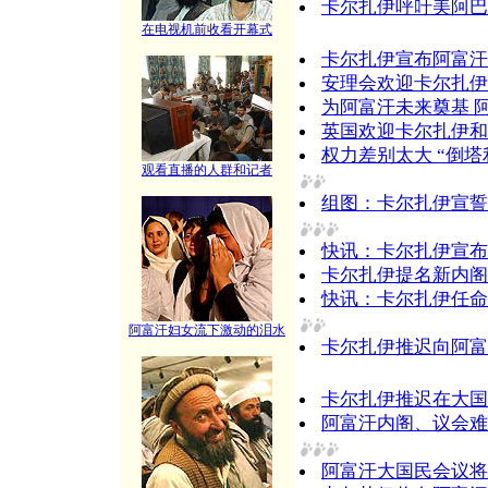
卡尔扎伊呼吁美阿巴
在电视机前收看开幕式
卡尔扎伊宣布阿富汗
安理会欢迎卡尔扎伊
为阿富汗未来奠基 
英国欢迎卡尔扎伊和
权力差别太大 “倒
观看直播的人群和记者
组图：卡尔扎伊宣誓
快讯：卡尔扎伊宣布
卡尔扎伊提名新内阁
快讯：卡尔扎伊任命
阿富汗妇女流下激动的泪水
卡尔扎伊推迟向阿富
卡尔扎伊推迟在大国
阿富汗内阁、议会难
阿富汗大国民会议将