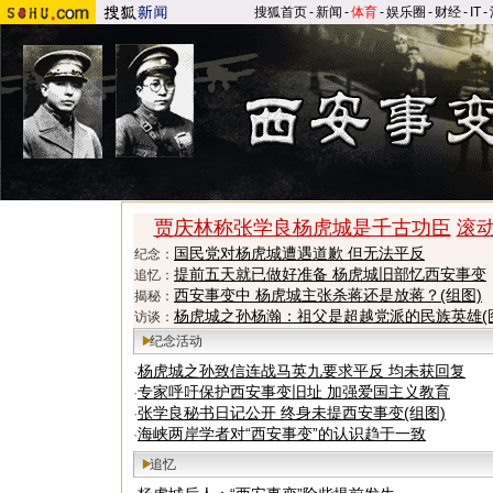
搜狐首页
-
新闻
-
体育
-
娱乐圈
-
财经
-
IT
-
贾庆林称张学良杨虎城是千古功臣
滚
国民党对杨虎城遭遇道歉 但无法平反
纪念：
提前五天就已做好准备 杨虎城旧部忆西安事变
追忆：
西安事变中 杨虎城主张杀蒋还是放蒋？(组图)
揭秘：
杨虎城之孙杨瀚：祖父是超越党派的民族英雄(
访谈：
纪念活动
杨虎城之孙致信连战马英九要求平反 均未获回复
·
专家呼吁保护西安事变旧址 加强爱国主义教育
·
张学良秘书日记公开 终身未提西安事变(组图)
·
海峡两岸学者对“西安事变”的认识趋于一致
·
追忆