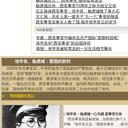
杨虎城后人：“西安事变”险些提前发生
·
杨虎城次孙：西安事变70周年之际为祖父立传
·
吕正操谈西安事变：张学良、杨虎城救了蒋介石
·
文汇报：历史上第一篇关于“九一八”事变的报道
·
西安事变后蒋夫人救了我:揭开张学良尘封岁月
·
分析研究
·
专家：西安事变中确存在共产国际“莫斯科回电”
·
张学良对“西安事变”的自我评价
·
港报：张学良被软禁后的一次生活细节曝光
张学良、杨虎城：爱国的胜利
1935年华北事变后，中华民族存亡面临新的严重危机。蒋介石继续实行“攘
动政策，坚持“围剿”红军。以张学良为首的东北军和以杨虎城为首的第十七路
党抗日民族统一战线政策，要求蒋介石停止内战，联共抗日。经过多方努力，
内战，一致抗日主张。西安事变的和平解决，成为时局转变的枢纽。从此，十
结束，国内和平初步实现，为国共两党实现第二次合作创造了条件。
★
苟利国家生死以
□
张学良：杨虎城一心为国 是事变主角
“西安事变就是杨虎城，当然我们两个人
平啊。”张学良又说：“那西安事变……那