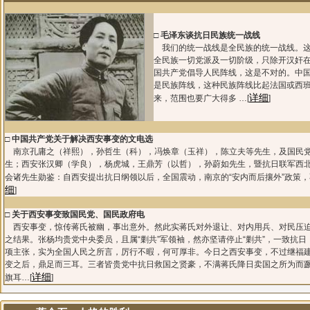
□
毛泽东谈抗日民族统一战线
我们的统一战线是全民族的统一战线。这
全民族一切党派及一切阶级，只除开汉奸
国共产党倡导人民阵线，这是不对的。中
是民族阵线，这种民族阵线比起法国或西
详细
来，范围也要广大得多 …[
]
□
中国共产党关于解决西安事变的文电选
南京孔庸之（祥熙），孙哲生（科），冯焕章（玉祥），陈立夫等先生，及国民
生；西安张汉卿（学良），杨虎城，王鼎芳（以哲），孙蔚如先生，暨抗日联军西
会诸先生勋鉴：自西安提出抗日纲领以后，全国震动，南京的“安内而后攘外”政策，不
细
]
□
关于西安事变致国民党、国民政府电
西安事变，惊传蒋氏被幽，事出意外。然此实蒋氏对外退让、对内用兵、对民压
之结果。张杨均贵党中央委员，且属“剿共”军领袖，然亦坚请停止“剿共”，一致抗日
项主张，实为全国人民之所言，厉行不暇，何可厚非。今日之西安事变，不过继福
变之后，鼎足而三耳。三者皆贵党中抗日救国之贤豪，不满蒋氏降日卖国之所为而
详细
旗耳…[
]