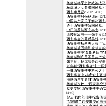
杨虎城将军之孙致连战马英
·
杨虎城之女要求国民党为其
·
西安半月记
·
(12/12 04:03)
西安事变对张杨训词
·
(12/1
中国共产党关于解决西安
·
关于西安事变致国民党、
·
中日问题与西安事变
·
(12/1
请缨抗敌书——张学良
·
(1
西安事变的幕后英雄
·
(12/1
西安事变后蒋夫人救了我
·
杨虎城被囚禁和被杀害的
·
西安事变中“莫斯科回电”
·
杨虎城到底是不是共产党
·
张学良：杨虎城是西安事
·
70年前“西安事变”中一段
·
一批西安事变史料公之于
·
西安事变中 杨虎城主张杀
·
海峡两岸学者对“西安事
·
杨虎城次孙：“西安事变”
·
党史专家:西安事变中确
·
14:40)
曾云:我向刘伯承报告侦
·
“我翻译了西安事变的电报”
·