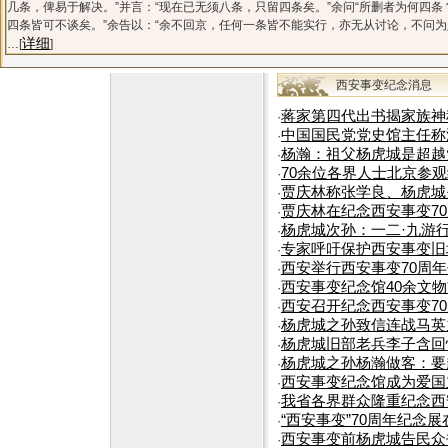
几条，俾易于解决。”并言：“现在已无须八条，只留四条矣。”余问“所删者为何四条？
四条皆可不谈矣。”余告以：“余不回京，任何一条皆不能实行，亦无从讨论，不问为
详细
…[
]
西安事变纪念消息
蒋家第四代出书揭家族神
·
中国国民党党史馆主任称
·
杨瀚：祖父杨虎城是超越
·
70余位各界人士北京参观
·
贾庆林称张学良、杨虎城是
·
贾庆林在纪念西安事变7
·
杨虎城次孙：一二·九游
·
专家呼吁保护西安事变旧
·
西安举行西安事变70周年
·
西安事变纪念馆40余文
·
西安召开纪念西安事变70
·
杨虎城之孙致信连战马英
·
杨虎城旧部老兵李子含回
·
杨虎城之孙杨瀚做客：要
·
西安事变纪念馆成为爱国
·
我省各界群众隆重纪念西安
·
“西安事变”70周年纪念展
·
西安事变前杨虎城告民众
·