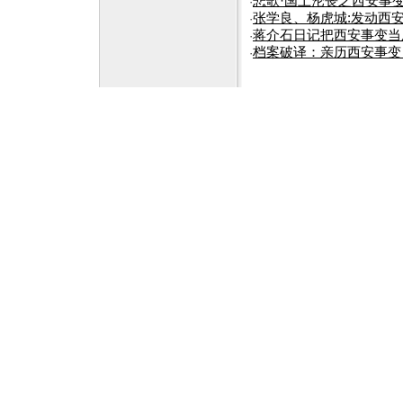
悲歌·国土沦丧之西安事
·
张学良、杨虎城:发动西
·
蒋介石日记把西安事变当
·
档案破译：亲历西安事变
·