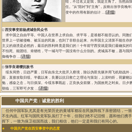
哇，不过名义是我，我是主角了。当然由
任。”从“陪衬”到“主角”，反映出张学良晚
详细
变中的作用有新的估计 …[
]
□
西安事变前杨虎城告民众书
求中国之自由平等。中国人在世界上求自由、求平等，是谁都不能否认的。同胞
世界上一切被侵略、被压迫的民族，也到了非联合起来、向帝国主义清算不能生存
主义的崩溃是必然的，最后的胜利终竟是我们的！十年前守西安就是我们最确实的
不怕死、能团结、肯牺牲，守一城与守一国没有什么分别的。虎城虽不敏，愿与我
详细
御侮争存 …[
]
□
张学良请缨抗敌书
绥东局势，日趋严重，日军由东北大批开入察境，除以伪匪先驱并用飞机助战外
面，直接攻取归绥。半载以来，良屡以抗日救亡之理论与策划，上渎钧听，荷蒙晓
勉，感奋之念，与日俱深。今绥东事既起，正良执殳前驱，为国效死之时矣。日夕
详细
朝临，三军即可夕发 …[
]
中国共产党：诚意的胜利
任何中国军队尤其是有光荣历史的黄埔军都应在民族阵线下亲密团结，一致
不生内战。红军与国民党军队虽打了十年，但我们绝不记旧恨，愿和他们携手
挥下，一致为保卫祖国而战，我们相信，他们一定是和我们有同心的。
★
中国共产党在西安事变中的态度