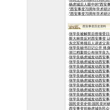
·
杨虎城后人眼中的“西安事
·
“西安事变70周年学术研讨
·
“西安事变70周年学术研讨
·
西安事变历史资料
张学良被解禁后曾接受日
·
斯大林曾反对西安事变 认
·
东北军将领后人讲述父亲
·
张学良秘书日记公开 终身
·
浙江档案馆公布张学良九
·
张学良杨虎城发动西安事变(
·
张学良杨虎城发动西安事变(
·
张学良杨虎城发动西安事变(
·
张学良杨虎城发动西安事变(
·
张学良杨虎城发动西安事变
·
张学良杨虎城发动西安事变(
·
张学良杨虎城发动西安事变(
·
张学良杨虎城发动西安事变(
·
张学良杨虎城发动西安事变(
·
张学良杨虎城发动西安事变
·
国民党党史馆:国民党对杨
·
西安事变前杨虎城告民众
·