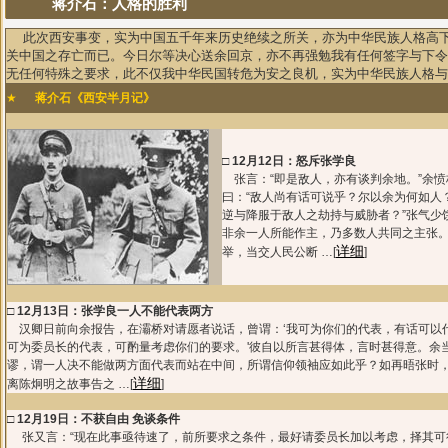
蒋介石：人格的胜利
此次西安事变，实为中国五千年来历史绝续之所关，亦为中华民族人格高
关中国之存亡而已。今日尔等决心送余回京，亦不再强勉我有任何签字与下令
无任何特殊之要求，此不仅我中华民国转危为安之良机，实为中华民族人格与
★
蒋介石《西安半月记》
□
12月12日：怒斥张学良
张言：“即是敌人，亦有谈判余地。”余愤
曰：“敌人尚有话可说乎？尔以余为何如人
逆与降服于敌人之劫持与威胁者？”张气少
非余一人所能作主，乃多数人共同之主张
详细
举，当交人民公断 …[
]
□
12月13日：张学良一人不能代表两方
汉卿日前向余报告，在灞桥对请愿者说话，曾谓：‘我可为你们的代表，有话可以
可为委员长的代表，可酌量考虑你们的要求。'彼自以所言甚得体，言时甚得意。余
谬，谓一人决不能做两方面代表而站在中间，所谓信仰领袖应如此乎？如再晤张时
详细
离陈炯明之故事告之 …[
]
□
12月19日：不获自由 免谈条件
张又言：“现在此事亟待速了，前所要求之条件，最好请委员长加以考虑，择其可