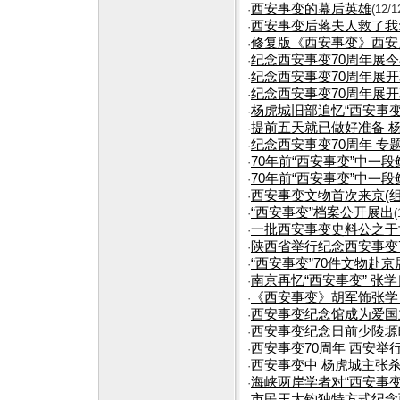
西安事变的幕后英雄
·
(12/1
西安事变后蒋夫人救了我
·
修复版《西安事变》西安
·
纪念西安事变70周年展
·
纪念西安事变70周年展开幕
·
纪念西安事变70周年展开幕
·
杨虎城旧部追忆“西安事
·
提前五天就已做好准备 
·
纪念西安事变70周年 专
·
70年前“西安事变”中一段
·
70年前“西安事变”中一段
·
西安事变文物首次来京(组
·
“西安事变”档案公开展出
·
(
一批西安事变史料公之于
·
陕西省举行纪念西安事变
·
“西安事变”70件文物赴京
·
南京再忆“西安事变” 张学
·
《西安事变》胡军饰张学
·
西安事变纪念馆成为爱国
·
西安事变纪念日前少陵塬
·
西安事变70周年 西安举
·
西安事变中 杨虎城主张杀
·
海峡两岸学者对“西安事
·
市民王大钧独特方式纪念