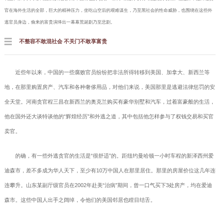
官在海外生活的全部，巨大的精神压力，坐吃山空后的艰难谋生，乃至黑社会的性命威胁，也围绕在这些外
逃官员身边，偷来的富贵演绎出一幕幕荒诞剧乃至悲剧。
不整容不敢混社会 不关门不敢享富贵
近些年以来，中国的一些腐败官员纷纷把非法所得转移到美国、加拿大、新西兰等
地，在那里购置房产、汽车和各种奢侈用品，对他们来说，美国那里是逃避法律惩罚的安
全天堂。河南贪官程三昌在新西兰的奥克兰购买有豪华别墅和汽车，过着富豪般的生活，
他在国外还大谈特谈他的“辉煌经历”和外逃之道，其中包括他怎样参与了权钱交易和买官
卖官。
的确，有一些外逃贪官的生活是“很舒适”的。距纽约曼哈顿一小时车程的新泽西州爱
迪森市，差不多成为华人天下，至少有10万中国人在那里居住。那里的房屋价位这几年连
连攀升。山东某副厅级官员在2002年赴美“治病”期间，曾一口气买下3处房产，均在爱迪
森市。这些中国人出手之阔绰，令他们的美国邻居也瞠目结舌。