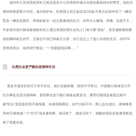
福州市公安局原副局长王振忠是迄今公安系统外逃出去级别最高的在职警官。他在任
期间和黑恶势力勾结，成为保护伞。到美国之初王振忠花100多万美元在加州买了一幢别
墅及一辆别克跑车，和情妇郝文一起过着奢侈的生活，经常出入赌场、茶楼。但是不久，
许多曾向他行贿或被他敲诈的人通过美国的黑社会找上门来讨要“借款”，甚至威胁要砍断
他的脚和郝文的手。王振忠不得已和郝文分居，自己也过上了提心吊胆的生活，2007年
患胃癌死去，临终前忏悔说：“一切都是报应啊……”
比黑社会更严酷的是精神生活
更多外逃贪官的日子并不好过，他们东躲西藏，惶惶不可终日。中国银行南海支行丹
灶办事处信贷员谢炳峰、麦容辉在贪污银行储备金案发后，携带巨额现金偷渡过程中
被“蛇头”层层盘剥而不敢报案。在泰国落脚后，由于分赃不均，两人反目成仇，谢炳峰竟
用40万泰铢雇一个“烂仔”追杀麦容辉。钱没有了，朋友没有了，残酷的现实促使麦容辉选
择了投案自首。