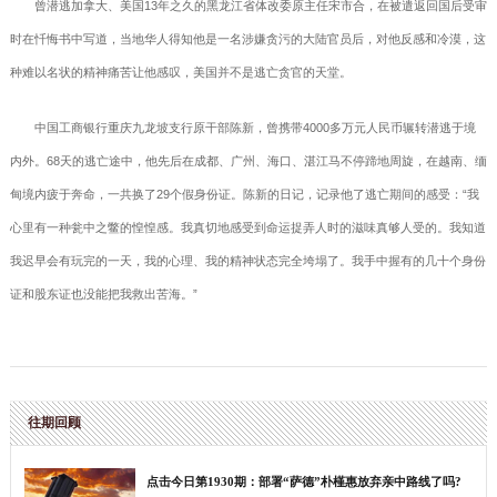
曾潜逃加拿大、美国13年之久的黑龙江省体改委原主任宋市合，在被遣返回国后受审
时在忏悔书中写道，当地华人得知他是一名涉嫌贪污的大陆官员后，对他反感和冷漠，这
种难以名状的精神痛苦让他感叹，美国并不是逃亡贪官的天堂。
中国工商银行重庆九龙坡支行原干部陈新，曾携带4000多万元人民币辗转潜逃于境
内外。68天的逃亡途中，他先后在成都、广州、海口、湛江马不停蹄地周旋，在越南、缅
甸境内疲于奔命，一共换了29个假身份证。陈新的日记，记录他了逃亡期间的感受：“我
心里有一种瓮中之鳖的惶惶感。我真切地感受到命运捉弄人时的滋味真够人受的。我知道
我迟早会有玩完的一天，我的心理、我的精神状态完全垮塌了。我手中握有的几十个身份
证和股东证也没能把我救出苦海。”
往期回顾
点击今日第1930期：部署“萨德”朴槿惠放弃亲中路线了吗?