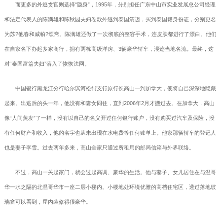
而更多的外逃贪官则选择“隐身”，1995年，分别担任广东中山市实业发展总公司经理
和法定代表人的陈满雄和陈秋园夫妇卷款外逃到泰国清迈，买到泰国籍身份证，分别更名
为苏?他春和威帕?颂斋。陈满雄还做了一次彻底的整容手术，连皮肤都进行了漂白。他们
在自家名下办起多家商行，拥有两栋高级洋房、3辆豪华轿车，混迹当地名流。最终，这
对“泰国富翁夫妇”落入了恢恢法网。
中国银行黑龙江分行哈尔滨河松街支行原行长高山一到加拿大，便将自己深深地隐藏
起来。出逃后的头一年，他没有和妻女同住，直到2006年2月才搬过去。在加拿大，高山
像“人间蒸发”了一样，没有以自己的名义开过任何银行账户，没有购买过汽车及保险，没
有任何财产和收入，他的名字也从未出现在水电费等任何账单上。他家那辆轿车的登记人
也是妻子李雪。过去两年多来，高山全家只通过所租用的邮局信箱与外界联络。
不过，高山一关起家门，就会过起高调、豪华的生活。他与妻子、女儿居住在与温哥
华一水之隔的北温哥华市一座二层小楼内。小楼地处环境优雅的高档住宅区，透过落地玻
璃窗可以看到，屋内装修得很豪华。