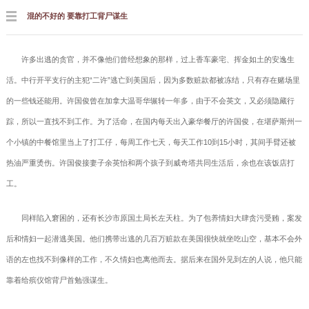
混的不好的 要靠打工背尸谋生
许多出逃的贪官，并不像他们曾经想象的那样，过上香车豪宅、挥金如土的安逸生
活。中行开平支行的主犯“二许”逃亡到美国后，因为多数赃款都被冻结，只有存在赌场里
的一些钱还能用。许国俊曾在加拿大温哥华辗转一年多，由于不会英文，又必须隐藏行
踪，所以一直找不到工作。为了活命，在国内每天出入豪华餐厅的许国俊，在堪萨斯州一
个小镇的中餐馆里当上了打工仔，每周工作七天，每天工作10到15小时，其间手臂还被
热油严重烫伤。许国俊接妻子余英怡和两个孩子到威奇塔共同生活后，余也在该饭店打
工。
同样陷入窘困的，还有长沙市原国土局长左天柱。为了包养情妇大肆贪污受贿，案发
后和情妇一起潜逃美国。他们携带出逃的几百万赃款在美国很快就坐吃山空，基本不会外
语的左也找不到像样的工作，不久情妇也离他而去。据后来在国外见到左的人说，他只能
靠着给殡仪馆背尸首勉强谋生。