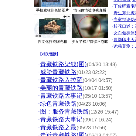
·
丁俊晖豪宅
手机竟收到色情图片
情侣偷情被电视直播
·
野生东北虎
·
专家辩论伪
·
校花口述：
·
女白领祼体
·
曹颖印小天
性文化扑克牌亮相
少女半裸尸首惨不忍睹
·
诡秘莫测：
【
相关链接
】
·
青藏铁路架线(图)
(04/30 13:48)
·
威胁青藏铁路
(01/23 02:22)
·
青藏铁路入拉萨
(04/04 04:57)
·
美丽的青藏铁路
(10/17 01:50)
·
青藏铁路大事记
(05/10 13:57)
·
绿色青藏铁路
(04/23 10:06)
·
图：服务青藏铁路
(12/26 15:47)
·
青藏铁路大事记
(09/17 16:24)
·
青藏铁路之最
(05/23 15:56)
·
走近青藏铁路(图)
(06/13 04:07)