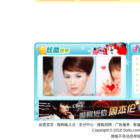
[春节]
传
片叶子是
送你一棵
[圣诞节]
你太多，
要平安！
[圣诞节]
能正大光明
都要快乐噢
[圣诞节]
如意,快乐
[元旦]
看
断电。爱
你是我专
[元旦]
如
起；二是
离。水晶
[元旦]
当
泣，这痛
卖了。水
[春节]
风
颜！冬去
道一声平
[春节]
传
设置首页
-
搜狗输入法
-
支付中心
-
搜狐招聘
-
广告服务
-
客
片叶子是
Copyright © 2018 Sohu.com I
送你一棵
搜狐不良信息举