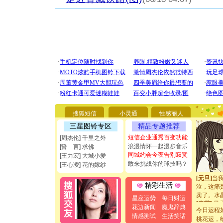
[圣诞节]
你太多，
要平安！
[圣诞节]
能正大光明
都要快乐噢
[圣诞节]
搜狐短信
小灵通
性感丽人
如意,快乐
[元旦]
看
三星图铃专区
精品专题推荐
断电。爱
短信企业通秀百变功能
[周杰伦] 千里之外
你是我专
浪漫情怀一起漫步音乐
[誓 言] 求佛
[元旦]
如
同城约会今夜告别寂寞
[王力宏] 大城小爱
起；二是
敢来挑战你的球技吗？
[王心凌] 花的嫁纱
离。水晶
[元旦]
当
泣，这痛
精彩生活
卖了。水
星座运势
每日财运
[春节]
风
花边新闻
魔鬼辞典
颜！冬去
今日运程
道一声平
情感测试
生活笑话
桃花运，