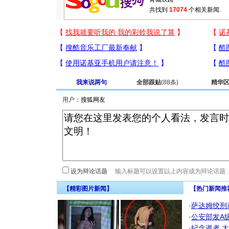
共找到
17074
个相关新闻.
我来说两句
全部跟贴
(88条)
精华
用户：
设为辩论话题
【精彩图片新闻】
【热门新闻推
·
萨达姆绞刑
·
公安部发A
·
纪念逝者
太