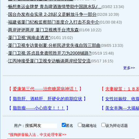
·
畅想奥运金牌梦 青岛啤酒激情赞助中国跳水队(...
(03/02 13:34)
·
国台办发布会实录 2-28起义是解放斗争一部分
(02/28 10:39)
·
福建省厦门纪检监察部门首度介入打击不良中介
(01/30 08:43)
·
两岸评评两岸 厦门卫视携手台湾东森
(01/08 10:22)
·
厦门卫视“闽南走透透”
(01/01 15:02)
·
厦门卫视专访黄创夏:分析民进党失魂自毁三部曲
(09/05 13:33)
·
厦门卫视:苏贞昌拿龚照胜开刀为2008铺路?
(05/19 15:48)
·
江丙坤接受厦门卫视专访畅谈两岸经贸交流
(05/17 16:15)
更多>>
用户：
匿名
隐藏地址
设为辩论话题
*搜狗拼音输入法，中文处理专家>>