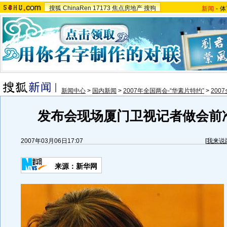
搜狐
ChinaRen
17173
焦点房地产
搜狗
新闻
-
体
新闻中心
>
国内新闻
>
2007年全国两会-“华素片特约”
>
200
发布会现场厦门卫视记者做会前
2007年03月06日17:07
[
我来说
来源：新华网