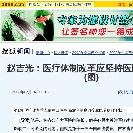
搜狐
ChinaRen
17173
焦点房地产
搜狗
新闻
-
体
新闻中心
>
国内新闻
>
2008年全国两会报道
>
2008年全国
赵吉光：医疗体制改革应坚持医
(图)
2008年03月14日02:13
[
我来说
[导读]
他是吉林省公立大医院的院长，他关心民生关注医疗改
医改中不可避免的问题，他就是第十一届全国政协委员、吉林省