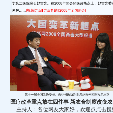
学第二医院院长赵吉光。在2008年两会的医改热点上，赵吉光
见解……
[
视频访
谈
][
访谈专题
][
2008年全国两会
]
第十一届全国政协委员、吉林省政协副主席赵吉光谈医改新思路
医疗改革重点放在四件事 新农合制度改变
主持人：各位网友大家好，欢迎点点击搜