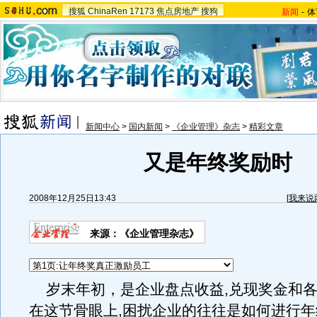
搜狐
ChinaRen
17173
焦点房地产
搜狗
新闻
-
体
新闻中心
>
国内新闻
>
《企业管理》杂志
>
精彩文章
又是年终奖励时
2008年12月25日13:43
[
我来说
来源：《企业管理杂志》
岁末年初，是企业盘点收益,兑现奖金和各
在这节骨眼上,困扰企业的往往是如何进行