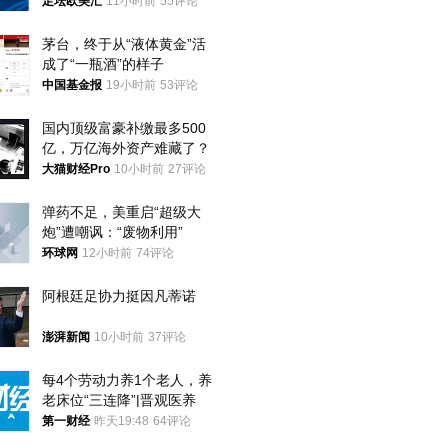
足坛欧美汇
11小时前
55评论
茅台，终于从“液体黄金”活
成了“一瓶酒”的样子
中国基金报
19小时前
53评论
国内顶级富豪补缴最多500
亿，万亿海外资产难藏了？
大猫财经Pro
10小时前
27评论
弹药不足，美重启“超级大
炮”遭嘲讽：“废物利用”
环球网
12小时前
74评论
阿根廷足协力挺因凡蒂诺
澎湃新闻
10小时前
37评论
每4个劳动力养1个老人，养
老床位“三连降”|晋观医养
第一财经
昨天19:48
64评论