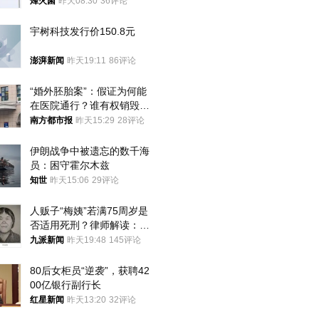
朝要动真格？
烽火菌
昨天08:30
36评论
宇树科技发行价150.8元
澎湃新闻
昨天19:11
86评论
“婚外胚胎案”：假证为何能
在医院通行？谁有权销毁胚
胎？
南方都市报
昨天15:29
28评论
伊朗战争中被遗忘的数千海
员：困守霍尔木兹
知世
昨天15:06
29评论
人贩子“梅姨”若满75周岁是
否适用死刑？律师解读：很
大概率不会被判处死刑
九派新闻
昨天19:48
145评论
80后女柜员“逆袭”，获聘42
00亿银行副行长
红星新闻
昨天13:20
32评论