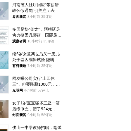
河南省人社厅回应“带薪错
峰休假通知”引关注：表述
不够准确，待修改后印发
界面新闻
3小时前
35评论
多国足协“倒戈”，阿根廷足
协力挺因凡蒂诺：国际足联
今后应继续在其领导下前行
观察者网
10小时前
35评论
继6岁女童离世后又一患儿
死于基因编辑试验 隐瞒一
年才对外披露
有料新语
7小时前
35评论
网友曝公司实行“上四休
三”，但要降薪1000元，不
接受只能辞职
光明网
4小时前
57评论
女子1岁宝宝碰坏三亚一酒
店纸巾盒，赔了924元，发
帖吐槽后酒店退还一半的
封面新闻
9小时前
58评论
钱，当地市监局回应
佛山一中学教师招聘，笔试