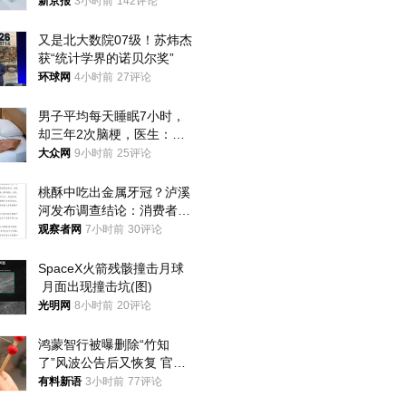
犯罪行为
新京报
3小时前
142评论
又是北大数院07级！苏炜杰
获“统计学界的诺贝尔奖”
环球网
4小时前
27评论
男子平均每天睡眠7小时，
却三年2次脑梗，医生：这
样睡觉更伤身
大众网
9小时前
25评论
桃酥中吃出金属牙冠？泸溪
河发布调查结论：消费者已
澄清，所发视频情况不属实
观察者网
7小时前
30评论
SpaceX火箭残骸撞击月球
 月面出现撞击坑(图)
光明网
8小时前
20评论
鸿蒙智行被曝删除“竹知
了”风波公告后又恢复 官媒
曾力挺：劝华为要大度的，
有料新语
3小时前
77评论
你们适不适合？