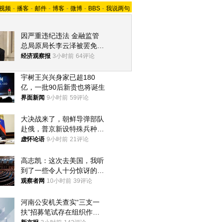
视频
-
播客
-
邮件
-
博客
-
微博
-
BBS
-
我说两句
因严重违纪违法 金融监管
总局原局长李云泽被罢免全
国人大代表
经济观察报
3小时前
64评论
宇树王兴兴身家已超180
亿，一批90后新贵也将诞生
界面新闻
9小时前
59评论
大决战来了，朝鲜导弹部队
赴俄，普京新设特殊兵种，
76岁老将扛旗
虚怀论语
9小时前
21评论
高志凯：这次去美国，我听
到了一些令人十分惊讶的消
息
观察者网
10小时前
39评论
河南公安机关查实“三支一
扶”招募笔试存在组织作弊