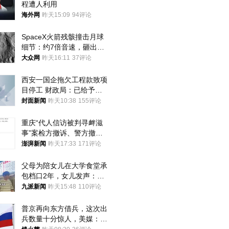
程遭人利用
海外网
昨天15:09
94评论
SpaceX火箭残骸撞击月球
细节：约7倍音速，砸出直
径约30米撞击坑
大众网
昨天16:11
37评论
西安一国企拖欠工程款致项
目停工 财政局：已给予处
分，正督促整改
封面新闻
昨天10:38
155评论
重庆“代人信访被判寻衅滋
事”案检方撤诉、警方撤
案，两被告人获国赔
澎湃新闻
昨天17:33
171评论
父母为陪女儿在大学食堂承
包档口2年，女儿发声：初
衷是为了陪伴，毕业后将不
九派新闻
昨天15:48
110评论
再营业
普京再向东方借兵，这次出
兵数量十分惊人，美媒：俄