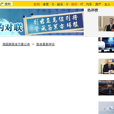
地产
搜狗
新闻
-
体育
-
S
-
娱乐
-
V
-
财经
-
IT
-
汽车
-
房产
-
女人
-
热评榜
>
我国新医改方案公布
>
医改最新评论