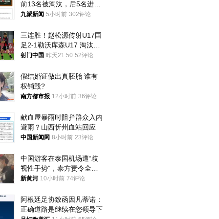
前13名被淘汰，后5名进体
检，被疑萝卜岗，官方通
九派新闻
5小时前
302评论
报：已叫停
三连胜！赵松源传射U17国
足2-1勒沃库森U17 淘汰赛
将战河床
射门中国
昨天21:50
52评论
假结婚证做出真胚胎 谁有
权销毁?
南方都市报
12小时前
36评论
献血屋暴雨时阻拦群众入内
避雨？山西忻州血站回应
中国新闻网
8小时前
23评论
中国游客在泰国机场遭“歧
视性手势”，泰方责令全面
调查，对责任人采取最严厉
新黄河
10小时前
74评论
处分
阿根廷足协致函因凡蒂诺：
正确道路是继续在您领导下