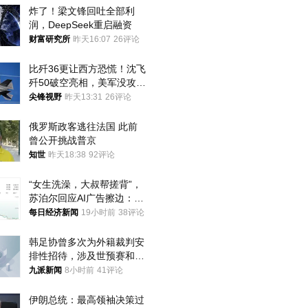
炸了！梁文锋回吐全部利
润，DeepSeek重启融资
财富研究所
昨天16:07
26评论
比歼36更让西方恐慌！沈飞
歼50破空亮相，美军没攻克
的技术被拿下
尖锋视野
昨天13:31
26评论
俄罗斯政客逃往法国 此前
曾公开挑战普京
知世
昨天18:38
92评论
“女生洗澡，大叔帮搓背”，
苏泊尔回应AI广告擦边：视
频全下架，已强化内容管理
每日经济新闻
19小时前
38评论
与审核
韩足协曾多次为外籍裁判安
排性招待，涉及世预赛和奥
预赛，韩足协回应
九派新闻
8小时前
41评论
伊朗总统：最高领袖决策过