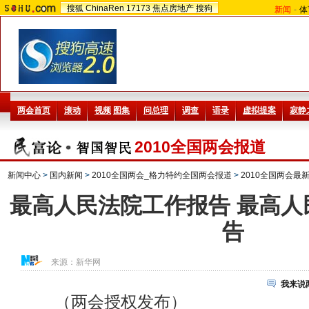
搜狐
ChinaRen
17173
焦点房地产
搜狗
新闻
-
体
2010全国两会报道
新闻中心
>
国内新闻
>
2010全国两会_格力特约全国两会报道
>
2010全国两会最
最高人民法院工作报告 最高人
告
来源：
新华网
我来说
（两会授权发布）