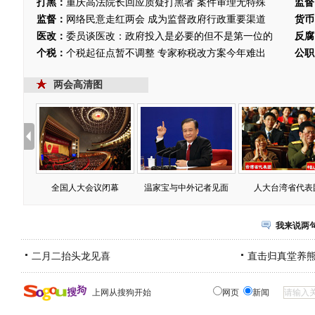
打黑：
重庆高法院长回应质疑打黑者 案件审理无特殊
监督
监督：
网络民意走红两会 成为监督政府行政重要渠道
货币
医改：
委员谈医改：政府投入是必要的但不是第一位的
反腐
个税：
个税起征点暂不调整 专家称税改方案今年难出
公职
两会高清图
全国人大会议闭幕
温家宝与中外记者见面
人大台湾省代表
我来说两
二月二抬头龙见喜
直击归真堂养
上网从搜狗开始
网页
新闻