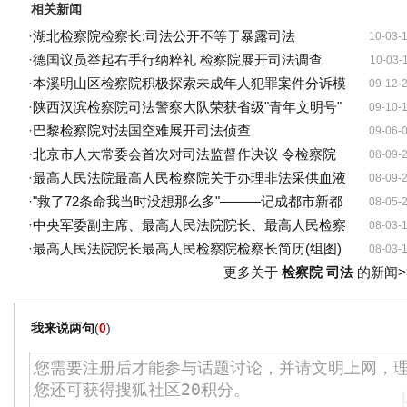
相关新闻
·
湖北检察院检察长:司法公开不等于暴露司法
10-03-
·
德国议员举起右手行纳粹礼 检察院展开司法调查
10-03-
·
本溪明山区检察院积极探索未成年人犯罪案件分诉模
09-12-
·
陕西汉滨检察院司法警察大队荣获省级"青年文明号"
09-10-
·
巴黎检察院对法国空难展开司法侦查
09-06-
·
北京市人大常委会首次对司法监督作决议 令检察院
08-09-
·
最高人民法院最高人民检察院关于办理非法采供血液
08-09-
·
"救了72条命我当时没想那么多"———记成都市新都
08-05-
·
中央军委副主席、最高人民法院院长、最高人民检察
08-03-
·
最高人民法院院长最高人民检察院检察长简历(组图)
08-03-
更多关于
检察院 司法
的新闻>
我来说两句
(
0
)