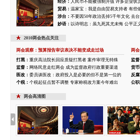
经济：
人民币不能被强制升值
许多企业状
贸易：
温家宝：我是自由贸易支持者 有些
涉台：
不要因50年政治丢掉5千年文化 去
妙语：
以诗明志：虽九死其尤未悔
公平正
2010两会热点关注
两会观察：预算报告审议表决不能变成走过场
两会
打黑：
重庆高法院长回应质疑打黑者 案件审理无特殊
监督
监督：
网络民意走红两会 成为监督政府行政重要渠道
货币
医改：
委员谈医改：政府投入是必要的但不是第一位的
反腐
个税：
个税起征点暂不调整 专家称税改方案今年难出
公职
两会高清图