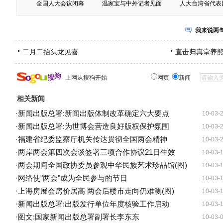
全国人大会议闭幕
温家宝与中外记者见面
人大台湾省代表
我来说两
二月二抬头龙见喜
直击归真堂养
上网从搜狗开始
网页
新闻
相关新闻
·
新闻出版总署:新闻出版体制改革确定六大要点
10-03-
·
新闻出版总署:为世博会营造良好版权保护氛围
10-03-
·
福建省纪委监察厅机关传达贯彻全国两会精神
10-03-
·
两岸两会第四次会谈签署三项合作协议21日生效
10-03-
·
两会期间全国政协委员参观中华民族艺术珍品馆(图)
10-03-
·
网络使"两会"成为全民参与的节日
10-03-
·
上海房展会房价居高 两会后楼市走向仍难测(图)
10-03-
·
新闻出版总署:出版发行单位年度核验工作启动
10-03-
·
图文:国家新闻出版总署副署长李东东
10-03-