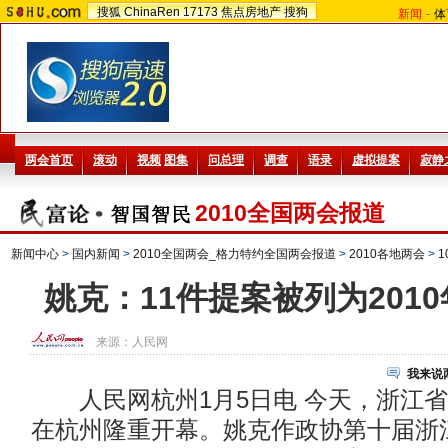
搜狐
ChinaRen
17173
焦点房地产
搜狗
新闻
-
体
2010全国两会报道
新闻中心
>
国内新闻
>
2010全国两会_格力特约全国两会报道
>
2010各地两会
>
姚克：11件提案被列为201
来源：
人民网
我来说
人民网杭州1月5日电 今天，浙江省
在杭州隆重开幕。姚克作政协第十届浙