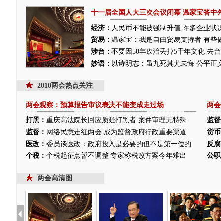
十一届全国人大三次会议闭幕
温家宝答中
经济：
人民币不能被强制升值
许多企业状
贸易：
温家宝：我是自由贸易支持者 有些
涉台：
不要因50年政治丢掉5千年文化 去
妙语：
以诗明志：虽九死其尤未悔
公平正
2010两会热点关注
两会观察：预算报告审议表决不能变成走过场
两会
打黑：
重庆高法院长回应质疑打黑者 案件审理无特殊
监督
监督：
网络民意走红两会 成为监督政府行政重要渠道
货币
医改：
委员谈医改：政府投入是必要的但不是第一位的
反腐
个税：
个税起征点暂不调整 专家称税改方案今年难出
公职
两会高清图