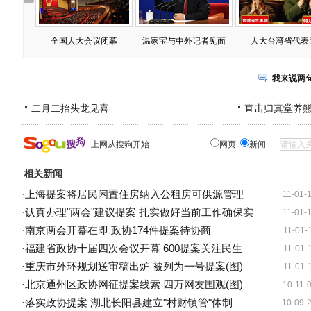
全国人大会议闭幕
温家宝与中外记者见面
人大台湾省代表
我来说两
二月二抬头龙见喜
直击归真堂养
上网从搜狗开始
网页
新闻
相关新闻
·
上海提案将居民闲置住房纳入公租房可供源管理
11-01-
·
认真办理"两会"建议提案 扎实做好当前工作确保实
11-01-
·
南京两会开幕在即 政协174件提案待协商
11-01-
·
福建省政协十届四次会议开幕 600提案关注民生
11-01-
·
重庆市外环规划送审稿出炉 被列为一号提案(图)
11-01-
·
北京通州区政协网征提案线索 四万网友围观(图)
10-11-
·
落实政协提案 湖北长阳县建立"村财镇管"体制
10-09-