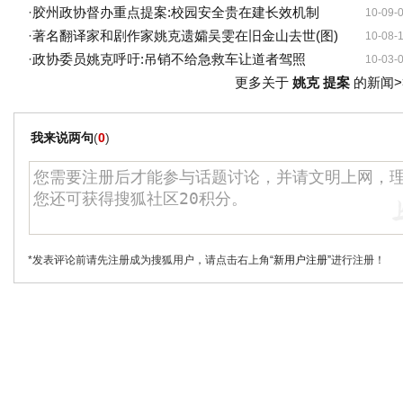
·
胶州政协督办重点提案:校园安全贵在建长效机制
10-09-
·
著名翻译家和剧作家姚克遗孀吴雯在旧金山去世(图)
10-08-
·
政协委员姚克呼吁:吊销不给急救车让道者驾照
10-03-
更多关于
姚克 提案
的新闻>
我来说两句
(
0
)
*发表评论前请先注册成为搜狐用户，请点击右上角
“新用户注册”
进行注册！