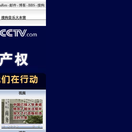
naRen
-
邮件
-
博客
-
BBS
-
搜狗
搜狗音乐大本营
视频