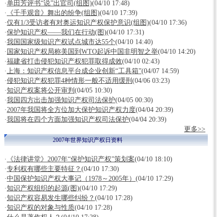
·
单田芳评书“说”出官司(组图)
(04/10 17:48)
·
《千手观音》舞出的纷争(组图)
(04/10 17:39)
·
仅有1/3受访者有对奥运知识产权保护意识(组图)
(04/10 17:36)
·
保护知识产权——我们在行动(图)
(04/10 17:31)
·
我国国家级知识产权试点城市达55个
(04/10 14:40)
·
国家知识产权局称美国到WTO起诉中国非明智之举
(04/10 14:20)
·
福建省打击侵犯知识产权犯罪取得成效
(04/10 02:43)
·
上海：知识产权信息平台成企业创新“工具箱”
(04/07 14:59)
·
侵犯知识产权犯罪4种情形一般不适用缓刑
(04/06 03:23)
·
知识产权案将公开审判
(04/05 10:30)
·
我国四方出击加强知识产权司法保护
(04/05 00:30)
·
2007年我国将全方位加大保护知识产权力度
(04/04 20:39)
·
我国将在四个方面加强知识产权司法保护
(04/04 20:39)
更多>>
2007年世界知识产权日资料
·
《法律讲堂》2007年“保护知识产权”策划案
(04/10 18:10)
·
专利权有哪些主要特征？
(04/10 17:30)
·
中国保护知识产权大事记（1978～2005年）
(04/10 17:29)
·
知识产权组织的起源(图)
(04/10 17:29)
·
知识产权容易发生哪些纠纷？
(04/10 17:28)
·
知识产权的对象与性质
(04/10 17:28)