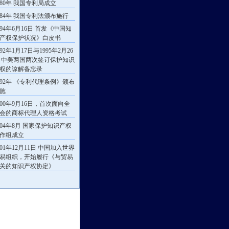
980年 我国专利局成立
984年 我国专利法颁布施行
994年6月16日 首发《中国知
产权保护状况》白皮书
992年1月17日与1995年2月26
 中美两国两次签订保护知识
权的谅解备忘录
992年 《专利代理条例》颁布
施
000年9月16日，首次面向全
会的商标代理人资格考试
004年8月 国家保护知识产权
作组成立
001年12月11日 中国加入世界
易组织，开始履行《与贸易
关的知识产权协定》