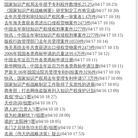
·
国家知识产权局去年授予专利权件数增长25.2%
(04/17 10:23)
·
《国家知识产权战略纲要》研究制定工作将完成
(04/17 10:20)
·
去年共受理和审结知识产权民事一审案各1.4万件
(04/17 10:18)
·
去年海关查获各类进出口侵权货物案件2473件
(04/17 10:16)
·
中国去年审结知识产权侵权刑事案件2277件
(04/17 10:15)
·
快讯：中国去年审结知识产权侵权刑事案件2277件
(04/17 10:15)
·
版权行政管理部门去年共受理案件10559件
(04/17 10:14)
·
海关系统去年共查获进出口侵权货物案件2473件
(04/17 10:13)
·
2006年我国各类商标申请的总量达99.6万件
(04/17 10:12)
·
中国去年近百万件各类商标申请注册
(04/17 10:11)
·
新华网快讯：中国去年近百万件各类商标申请注册
(04/17 10:11)
·
尹新天:06年我国法院共受理专利纠纷案件3196件
(04/17 10:10)
·
快讯：国家知识产权局去年受理专利申请57.3万件
(04/17 10:09)
·
国家知识产权战略制定工作取得了实质性的进展
(04/17 10:05)
·
商务部：打击网络盗版将列入知识产权保护计划
(04/16 13:09)
·
真假“华山”(图)
(04/10 18:27)
·
天价诗词(组图)
(04/10 18:17)
·
诱人的“兰贵人”(图)
(04/10 18:13)
·
谁为杜康解忧？(组图)
(04/10 18:09)
·
谁的“太阳神”(图)
(04/10 18:05)
·
名门之后状告功夫巨星(组图)
(04/10 17:56)
·
名画《伟大的战略决策》疑云
(04/10 17:53)