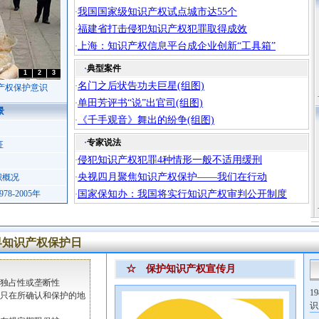
我国国家级知识产权试点城市达55个
·
福建省打击侵犯知识产权犯罪取得成效
·
上海：知识产权信息平台成企业创新“工具箱”
·
·
典型案件
1
2
3
名门之后状告功夫巨星(组图)
·
识产权保护意识
单田芳评书“说”出官司(组图)
·
景
《千手观音》舞出的纷争(组图)
·
·
专家说法
征
侵犯知识产权犯罪4种情形一般不适用缓刑
·
央视四月聚焦知识产权保护——我们在行动
织概况
·
8-2005年
国家保知办：我国将实行知识产权审判公开制度
·
界知识产权保护日
☆ 保护知识产权宣传月
即独占性或垄断性
1
即只在所确认和保护的地
识