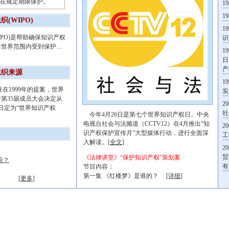
只在规定期限保护。
1
1
(WIPO)
1
O)是帮助确保知识产权
识
全世界范围内受到保护…
1
日
产
组织来源
1
1999年的提案，世界
实
开第35届成员大会决定从
2
6日定为“世界知识产权
社
今年4月26日是第七个世界知识产权日。中央
电视台社会与法频道（CCTV12）在4月推出“知
2
识产权保护宣传月”大型媒体行动，进行全面深
工
入解读。[
全文
]
2
贸
《法律讲堂》“保护知识产权”策划案
纷？
有
节目内容：
第一集 《红楼梦》是谁的？ [
详细
]
[
更多
]