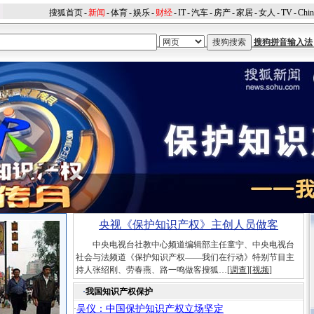
搜狐首页
-
新闻
-
体育
-
娱乐
-
财经
-
IT
-
汽车
-
房产
-
家居
-
女人
-
TV
-
Chi
搜狗拼音输入法
央视《保护知识产权》主创人员做客
中央电视台社教中心频道编辑部主任童宁、中央电视台
社会与法频道《保护知识产权——我们在行动》特别节目主
持人张绍刚、劳春燕、路一鸣做客搜狐…[
调查
][
视频
]
·
我国知识产权保护
吴仪：中国保护知识产权立场坚定
·