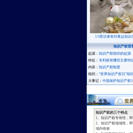
1/3受访者有对奥运知
知识产权背
起源：
知识产权组织的起源
特征：
专利权有哪些主要特
内容：
知识产权制度
组织：
“世界知识产权日”组
大事记：
中国保护知识产权197
世
知识产权的三个特点
1、知识产权专有性，
2、知识产权地域性，
域内有效