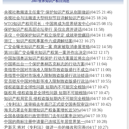
2007世界知识产权日消息
·
央视社教频道主任童宁:保护知识产权从创新做起
(04/25 21:46)
·
央视社会与法频道大型特别节目详解知识产权
(04/25 18:24)
·
WTO知识产权司司长：中国将成为世界研发中心
(04/25 08:15)
·
保护知识产权高层论坛举行 吴仪出席并讲话
(04/24 11:58)
·
吴仪：中国保护知识产权立场坚定 成就举世瞩目
(04/24 11:40)
·
浙江：知识产权民事案件六成调解结案
(04/22 16:27)
·
广交会曝光知识产权第一案 商家被取消参展资格
(04/22 14:58)
·
第101届广交会曝光知识产权第一案并作出决定
(04/22 12:17)
·
中国加强奥运知识产权保护 行动方案最近将出台
(04/17 11:23)
·
中国将出台一个保护奥林匹克标志的行动方案
(04/17 11:04)
·
美指责中国对市场准入限制导致盗版盛行不成立
(04/17 11:00)
·
美指责中国对市场准入限制致盗版盛行说法错误
(04/17 11:00)
·
官员驳斥中国对电影等准入限制致盗版盛行说法
(04/17 10:55)
·
侵权盗版是全球性问题 短期内不可能完全根除
(04/17 10:47)
·
版权局:侵权盗版是全球性问题 短期不可能根除
(04/17 10:47)
·
知识产权局官员:侵权盗版短期内不可能完全根除
(04/17 10:47)
·
《专利法》送审稿去年底已正式提交国务院审议
(04/17 10:42)
·
海关总署去年新增知识产权备案增长近50%
(04/17 10:36)
·
全国各级版权行政管理部门去年结案率达98%
(04/17 10:33)
·
中国的商标注册申请量已连续五年居世界第一
(04/17 10:28)
·
尹新天:将对《专利法》做进一步的修改和完善
(04/17 10:27)