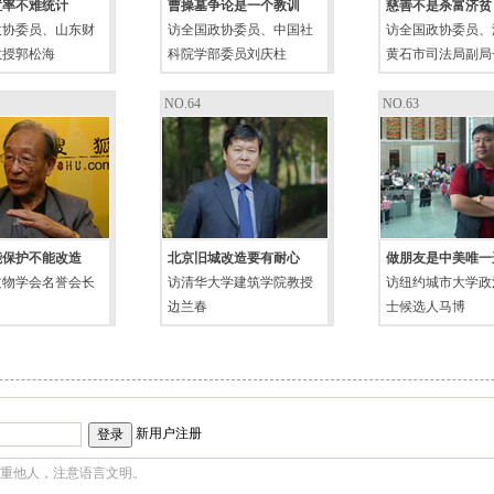
置率不难统计
曹操墓争论是一个教训
慈善不是杀富济贫
政协委员、山东财
访全国政协委员、中国社
访全国政协委员、
教授郭松海
科院学部委员刘庆柱
黄石市司法局副局
NO.64
NO.63
能保护不能改造
北京旧城改造要有耐心
做朋友是中美唯一
文物学会名誉会长
访清华大学建筑学院教授
访纽约城市大学政
边兰春
士候选人马博
新用户注册