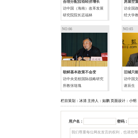
合理分配拉动经济增长
房屋空
访中国（海南）改革发展
访全国
研究院院长迟福林
经大学
NO.66
NO.65
朝鲜基本政策不会变
旧城只
访中央党校国际战略研究
访中国
所教张琏瑰
谢辰生
栏目策划：冰清 主持人：如鹏 页面设计：小明
用户名：
密码：