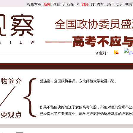
搜狐首页
-
新闻
-
体育
-
S
-
娱乐
-
V
-
财经
-
IT
-
汽车
-
房产
-
女人
-
视频
转发到：
盛连喜，全国政协委员、东北师范大学党委书记。
如果不能解决好随迁子女的高考问题，不但对他们父母不公
已经提出了不要将就业、就学与户籍挂钩这样基本的户籍改