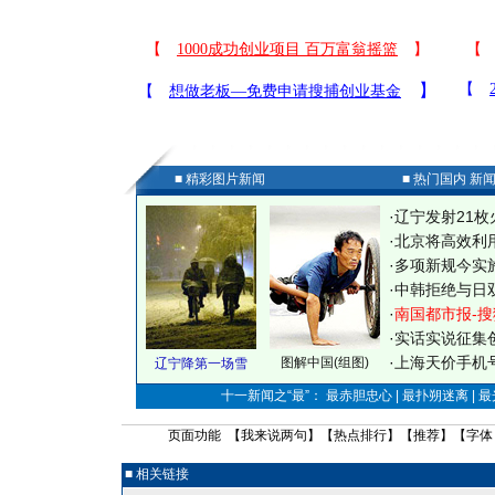
■ 精彩图片新闻
■ 热门国内 新
·
辽宁发射21枚
·
北京将高效利
·
多项新规今实
·
中韩拒绝与日
·
南国都市报-搜
·
实话实说征集
·
上海天价手机号
图解中国(组图)
辽宁降第一场雪
十一新闻之“最”： 最赤胆忠心 | 最扑朔迷离 | 
页面功能 【
我来说两句
】【
热点排行
】【
推荐
】【字体
■ 相关链接