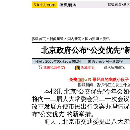
搜狐首页
-
新
搜狐首页
>
新闻频道
>
国内新闻
>
国内要闻
>
资讯
北京政府公布“公交优先”
时间：2005年05月20日08:34 来源：光明网—新京报
进入新闻论坛
我来说两句(
7
)
收藏本文
免费
最经典的幽默小段子
搜狐新闻，告诉你正在发生什
本报讯 北京“公交优先”今年会如
将向十二届人大常委会第二十次会议
改革发展方便市民出行议案办理情况
布“公交优先”的新举措。
前天，北京市交通委提出八大疏