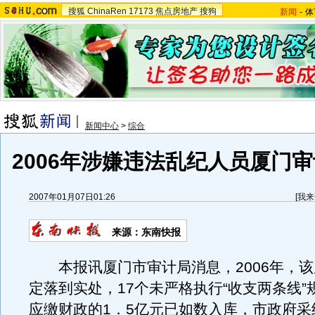
搜狐
ChinaRen
17173
焦点房地产
搜狗
新闻
-
体
新闻中心
>
综合
2006年涉嫌违法乱纪人员厦门审
2007年01月07日01:26
[
我来
来源：东南快报
本报讯厦门市审计局消息，2006年，该
定落到实处，17个未严格执行“收支两条线”
应缴财政的1．5亿元已如数入库，市政府采