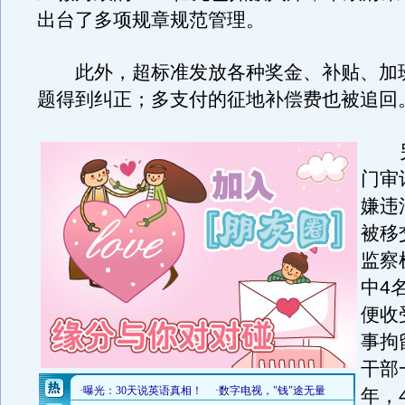
出台了多项规章规范管理。
此外，超标准发放各种奖金、补贴、加
题得到纠正；多支付的征地补偿费也被追回
另
门审
嫌违
被移
监察
中4
便收
事拘
干部
年，