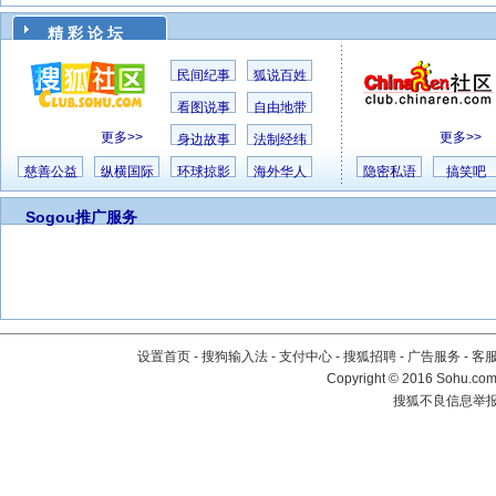
精 彩 论 坛
民间纪事
狐说百姓
看图说事
自由地带
更多>>
更多>>
身边故事
法制经纬
慈善公益
纵横国际
环球掠影
海外华人
隐密私语
搞笑吧
Sogou推广服务
设置首页
-
搜狗输入法
-
支付中心
-
搜狐招聘
-
广告服务
-
客
Copyright
©
2016 Sohu.com 
搜狐不良信息举