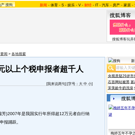
地产
搜狗
新闻
-
体育
-
S
-
娱乐
-
V
-
财经
-
IT
-
汽车
-
房产
-
家居
-
搜狐博客玩弄
内要闻
>
各地视窗
新
万元以上个税申报者超千人
央视质疑29岁市
石首网站被黑
篡
[
我来说两句
] [字号：
大
中
小
]
宋美龄牛奶洗澡
)2007年是我国实行年所得超12万元者自行纳
申报踊跃。
梅婷五年不孕