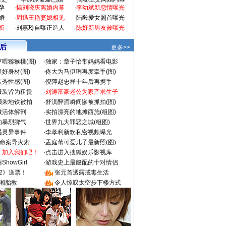
孕
·
揭刘晓庆离婚内幕
·
李幼斌新恋情曝光
婚
·
周迅王艳婆媳相见
·
陆毅爱女照首曝光
折
·
刘嘉玲自曝正造人
·
陈好新男友被曝光
 后
更多>>
喂猕猴桃(图)
·
独家：章子怡带妈妈看电影
好身材(图)
·
佟大为马伊琍再度牵手(图)
秀性感(图)
·
倪萍赵忠祥十年后再携手
服装皆为租赁
·
刘涛富豪老公为家产求生子
颜乘地铁被拍
·
舒淇醉酒瞬间惨被抓拍(图)
做活体解剖
·
实拍漂亮的地摊西施(组图)
的暴烈脾气
·
世界九大罪恶之城(组图)
遇灵异事件
·
李孝利新欢私密视频曝光
成命案导火索
·
孟庭苇可爱儿子最新照(图)
：加入我们吧！
·
点击进入搜狐娱乐影视库
howGirl
·
游戏史上最般配的十对情侣
2》送票！
·
张元首透露戒毒生活
湘胎教
·
令人惊叹太空步下楼方式