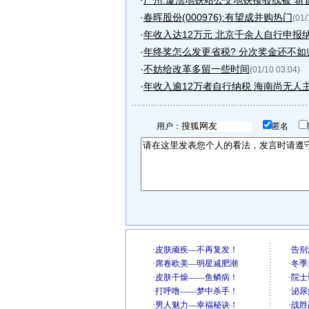
·
广州:厦滘地铁站公交地铁接驳线被“斩首
·
春晖股份(000976):有望成并购热门
(01/
·
年收入达12万元 北京千余人自行申报
·
年终奖怎么发更省税? 分次奖金还不如
·
不妨给改革多留一些时间
(01/10 03:04)
·
年收入逾12万者自行纳税 海南尚无人
用户：
匿名