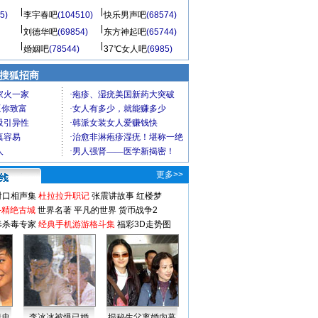
5)
李宇春吧
(104510)
快乐男声吧
(68574)
刘德华吧
(69854)
东方神起吧
(65744)
婚姻吧
(78544)
37℃女人吧
(6985)
 搜狐招商
更多>>
对口相声集
杜拉拉升职记
张震讲故事
红楼梦
-精绝古城
世界名著
平凡的世界
货币战争2
毒杀毒专家
经典手机游游格斗集
福彩3D走势图
情史
李冰冰被爆已婚
揭秘生父离婚内幕