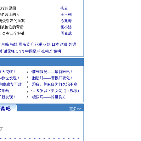
流行的原因
燕云
在名片上的人
王玉朝
鸡蛋引发的血案
徐兆寿
国被抢注的背后
杨小洁
社会有三个好处
周克成
运
珠峰
福娃
母亲节
印花税
火炬
日本
赵薇
外遇
希
谢霆锋
CNN
中国足球
张柏芝
姚明
说 吧
更多>>
京