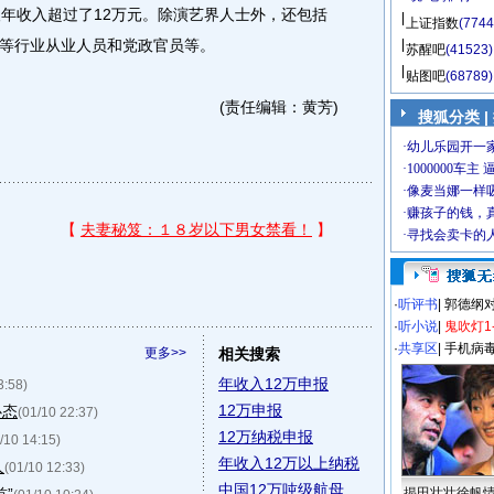
人年收入超过了12万元。除演艺界人士外，还包括
上证指数
(7744
等行业从业人员和党政官员等。
苏醒吧
(41523)
贴图吧
(68789)
(责任编辑：黄芳)
搜狐分类 |
·
听评书
|
郭德纲
·
听小说
|
鬼吹灯1
·
共享区
|
手机病
更多>>
相关搜索
年收入12万申报
3:58)
12万申报
心态
(01/10 22:37)
12万纳税申报
/10 14:15)
年收入12万以上纳税
人
(01/10 12:33)
中国12万吨级航母
揭田壮壮徐帆