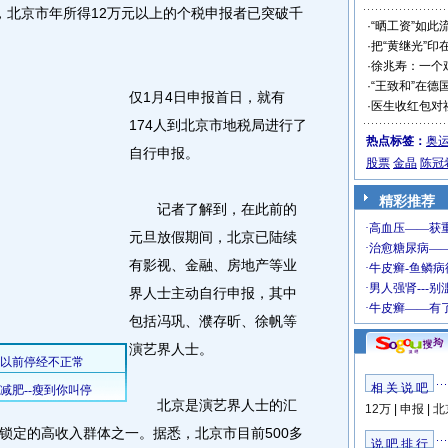
北京市年所得12万元以上的个税申报者已突破千
·
“晒工资”如此
·
把“黄继光”印
·
徐兆寿：一个
·
“王致和”在德
仅1月4日申报首日，就有
·
医生收红包对
174人到北京市地税局进行了
热点标签：
奥
自行申报。
股票
金晶
陈冠
精彩推荐
记者了解到，在此前的
元旦放假期间，北京已陆续
有影视、金融、房地产等业
界人士主动自行申报，其中
包括冯巩、濮存昕、徐帆等
演艺界人士。
相 关 说 吧
北京是演艺界人士的汇
12万
|
申报
|
北
锁定的高收入群体之一。据悉，北京市目前500多
说 吧 排 行