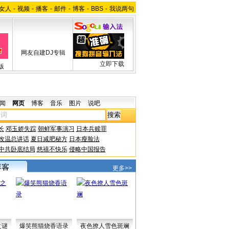
女人
-
视频
-
播客
-
邮件
-
博客
-
BBS
-
我说两句
网友自建DJ专辑
立即下载
版
闻
网页
博客
音乐
图片
说吧
长
邓玉娇失踪
朝鲜军事演习
日本兵赎罪
改温总讲话
夏日减肥秘方
日本瘦脸法
中共卧底结局
慈禧不快乐
侵略中国报告
更多>>
之谜
爆笑熊猫烧香语录
夜色撩人雪色斑斓