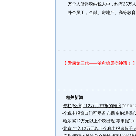
万个人所得税纳税人中，约有25万
外企员工，金融、房地产、高等教育
相关新闻
·
专栏[经济]:“12万元”申报的难度
(01/10 1
·
个税申报窗口门可罗雀 市民多抱观望
·
哈尔滨12万元以上个税出现“零申报”
(01
·
北京:年入12万元以上个税申报者超千