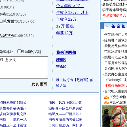
”
(01/10 10:24)
·
赵薇被爆已经怀
个人年收入12...
10 09:04)
·
李宇春爆遭母逼
年收入12万元以上
纳税
(01/10 07:30)
·
圣诞节明信片八
年收入12万
归总发放
(01/10 07:06)
12万 报税
茶 余 饭
年薪12万
·
何炅获地产大亨
主动申报
(01/09 23:39)
·
陈慧琳产后恢复
·
殷桃街头休闲装
·
范冰冰红地毯
隐藏地址
设为辩论话题
我来说两句
·
姚晨与老公素
精华区
·
日军竟拿战俘
辩论区
·
盘点网坛大腕
·
美女办公室遭
唯一能打出【范特西】的
·
《Nobody》
输入法！
·
搜狐娱乐招聘
·
台北电玩展靓丽S
·
《变形金刚
·
王岳伦爆李