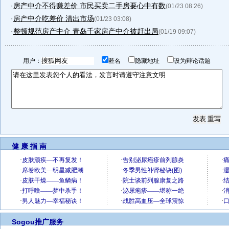
·
房产中介不得赚差价 市民买卖二手房要心中有数
(01/23 08:26)
·
房产中介吃差价 清出市场
(01/23 03:08)
·
整顿规范房产中介 青岛千家房产中介被赶出局
(01/19 09:07)
用户：
匿名
隐藏地址
设为辩论话题
健 康 指 南
Sogou推广服务